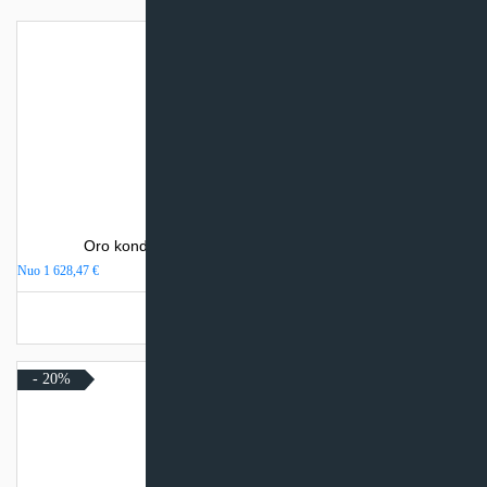
Oro kondicionierius Sinclair SPECTRUM PLUS
Nuo
1 628,47
€
Turime sandėlyje
- 20%