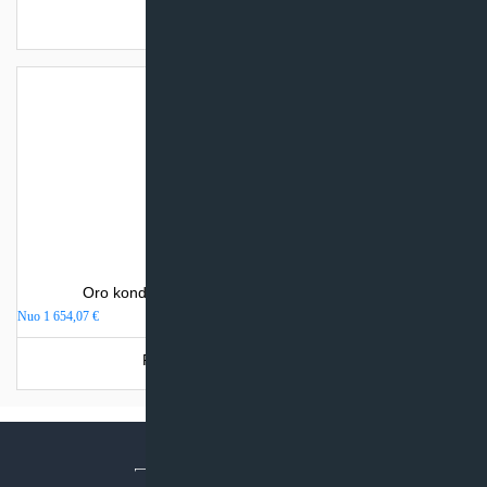
Turime sandėlyje
Oro kondicionierius Mitsubishi Electric MSZ-AP
Nuo
1 654,07
€
Produkto šiuo metu neturime.