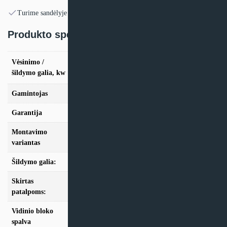
Turime sandėlyje
Produkto specifikacija:
vės. 2.0kW / šild. 2,2kW, vės. 2.5kW / šild.
Vėsinimo /
3,2kW, vės. 3.5kW / šild. 3,5kW, vės. 5.0kW /
šildymo galia, kw
šild. 6,0kW, vės. 6.5kW / šild. 7,4kW
Gamintojas
Samsung
Garantija
24 mėn
Montavimo
Multi-Split
variantas
Šildymo galia:
Modeliai iki 10kW
Skirtas
iki 25m2, iki 35m2, iki 50m2, iki 70m2
patalpoms:
Vidinio bloko
Balta
spalva