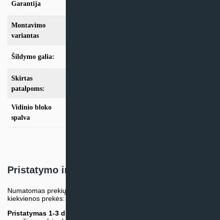
Garantija
24 mėn
Montavimo
Multi-Split
variantas
Šildymo galia:
Modeliai iki 10kW
Skirtas
iki 25m2
,
iki 35m2
,
iki 50m2
,
iki 70m2
patalpoms:
Vidinio bloko
Balta
spalva
Pristatymo informacija
Numatomas prekių pristatymo terminas nurodomas atskirai prie
kiekvienos prekės:
Pristatymas 1-3 d.d.
(Mūsų sandėlyje arba tiekėjo sandėlyje