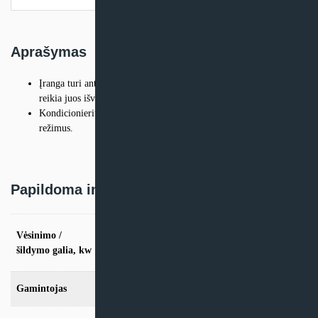
Aprašymas
Įranga turi antibakterinius filtrus, kurie siunčia įspėjimą, kada
reikia juos išvalyti.
Kondicionierius turi greito atšaldymo, sausinimo ir gero miego
režimus.
Papildoma informacija
vės. 2.0kW / šild. 2,2kW, vės. 2.5kW / šild.
Vėsinimo /
3,2kW, vės. 3.5kW / šild. 3,5kW, vės. 5.0kW
šildymo galia, kw
/ šild. 6,0kW, vės. 6.5kW / šild. 7,4kW
Gamintojas
Samsung