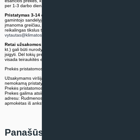
esančios prekės, kurių atsiėmimą arba pristatymą galime suruošti
per 1-3 darbo dienas.)
Pristatymas 3-14 d.d. arba ilgiau*
(Tiekėjo sandėlyje arba
gamintojo sandėlyje esančios prekės. Prekė bus pristatyta kaip
įmanoma greičiau, tačiau tiekimo terminas gali skirtis. Jei
reikalingas tikslus terminas, iš anksto teiraukitės el. paštu:
vytautas@klimatosprendimai.lt
)
Retai užsakomos specifinės prekė
s (pvz. pramoninė įranga ir
kt.) gali būti nurodytos su preliminaria kaina, be galimybės jų
įsigyti. Dėl tokių prekių įsigijimo, tikslios kainos ir tiekimo termino
visada teiraukitės el. paštu:
vytautas@klimatosprendimai.lt
Prekės pristatomos naudojantis kurjerių tarnybų paslaugomis.
Užsakymams viršijantiems 300€ sumą visuomet taikome
nemokamą pristatymą.
Prekės pristatomos visoje Lietuvos teritorijoje.
Prekes galima atsiimti nemokamai patiems, mūsų sandėlio
adresu: Rudmenos g. 5, Kaunas. Užsakymas turi būti pateiktas ir
apmokėtas iš anksto.
Panašūs produktai