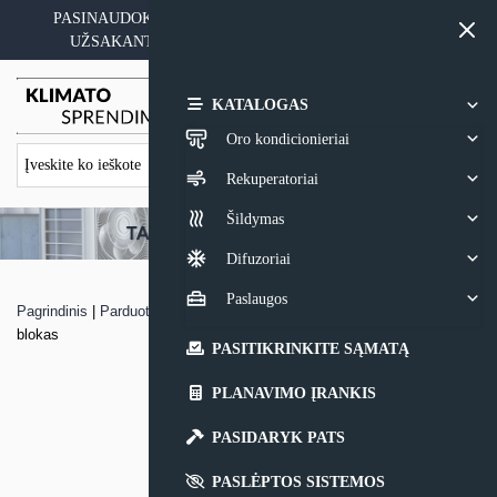
Skip
PASINAUDOKITE YPATINGAIS KAINOS PASIŪLYMAIS
to
UŽSAKANT ĮRANGĄ SU MONTAVIMO PASLAUGA
content
0,00
€
KATALOGAS
Oro kondicionieriai
Rekuperatoriai
Šildymas
Difuzoriai
Paslaugos
Pagrindinis
|
Parduotuvė
|
Multi – Split sistemos Samsung Luzon vidinis
blokas
PASITIKRINKITE SĄMATĄ
PLANAVIMO ĮRANKIS
PASIDARYK PATS
PASLĖPTOS SISTEMOS