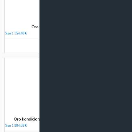
Oro kondicionierius Daikin PERFERA
Nuo
1 354,40
€
Turime sandėlyje
Oro kondicionierius Mitsubishi Heavy Industries SRK-ZR
Nuo
1 994,08
€