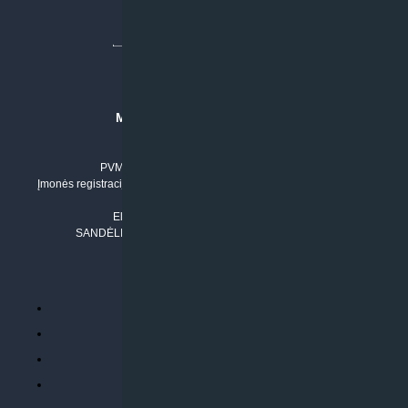
MB “KLIMATO SPRENDIMAI”
Įmonės kodas: 304842792
PVM mokėtojo numeris: LT100011803210
Įmonės registracijos adresas: Draugystės g. 17-1, LT-51229 Kaunas
Tel. Nr.:
+37061042778
El. paštas:
info@klimatosprendimai.lt
SANDĖLIO ADRESAS: RUDMENOS G. 5-3, Kaunas
PERKANT INTERNETU
Parduotuvės taisyklės
Prekių garantija ir grąžinimas
Atsiskaitymo būdai
Pristatymo sąlygos