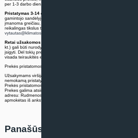
per 1-3 darbo dienas.)
Pristatymas 3-14 d.d. arba ilgiau*
(Tiekėjo sandėlyje arba
gamintojo sandėlyje esančios prekės. Prekė bus pristatyta kaip
įmanoma greičiau, tačiau tiekimo terminas gali skirtis. Jei
reikalingas tikslus terminas, iš anksto teiraukitės el. paštu:
vytautas@klimatosprendimai.lt
)
Retai užsakomos specifinės prekė
s (pvz. pramoninė įranga ir
kt.) gali būti nurodytos su preliminaria kaina, be galimybės jų
įsigyti. Dėl tokių prekių įsigijimo, tikslios kainos ir tiekimo termino
visada teiraukitės el. paštu:
vytautas@klimatosprendimai.lt
Prekės pristatomos naudojantis kurjerių tarnybų paslaugomis.
Užsakymams viršijantiems 300€ sumą visuomet taikome
nemokamą pristatymą.
Prekės pristatomos visoje Lietuvos teritorijoje.
Prekes galima atsiimti nemokamai patiems, mūsų sandėlio
adresu: Rudmenos g. 5, Kaunas. Užsakymas turi būti pateiktas ir
apmokėtas iš anksto.
Panašūs produktai