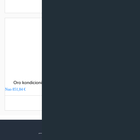
Turime sandėlyje
Oro kondicionierius Mitsubishi Heavy Industries SRK-ZSP
Nuo
851,84
€
Turime sandėlyje