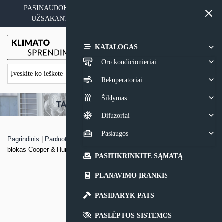
Skip
PASINAUDOKITE YPATINGAIS KAINOS PASIŪLYMAIS
to
UŽSAKANT ĮRANGĄ SU MONTAVIMO PASLAUGA
content
0,00
€
KATALOGAS
Oro kondicionieriai
Rekuperatoriai
Šildymas
Difuzoriai
Paslaugos
Pagrindinis
|
Parduotuvė
|
MULTI-SPLIT sistemos sieninis vidinis
blokas Cooper & Hunter VITAL
PASITIKRINKITE SĄMATĄ
PLANAVIMO ĮRANKIS
PASIDARYK PATS
PASLĖPTOS SISTEMOS