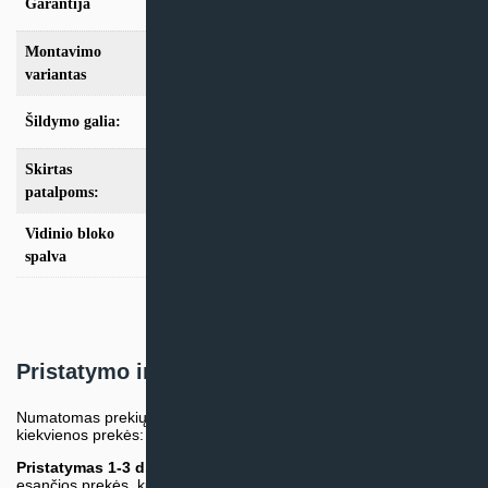
Garantija
24mėn + *36 mėn. su kasmet. aptarn.
Montavimo
Multi-Split
variantas
Šildymo galia:
Modeliai iki 10kW
Skirtas
iki 25m2
,
iki 35m2
,
iki 50m2
,
iki 70m2
patalpoms:
Vidinio bloko
Balta
spalva
Pristatymo informacija
Numatomas prekių pristatymo terminas nurodomas atskirai prie
kiekvienos prekės:
Pristatymas 1-3 d.d.
(Mūsų sandėlyje arba tiekėjo sandėlyje
esančios prekės, kurių atsiėmimą arba pristatymą galime suruošti