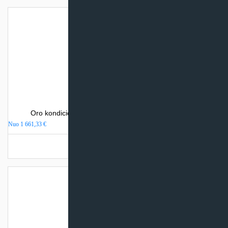
Oro kondicionierius Mitsubishi Electric MSZ-EF-VEH
Nuo
1 661,33
€
Turime sandėlyje