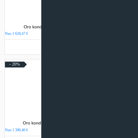
Oro kondicionierius Sinclair SPECTRUM PLUS
Nuo
1 628,47
€
Turime sandėlyje
- 20%
Oro kondicionierius Daikin NORDIC COMFORA
Nuo
1 390,40
€