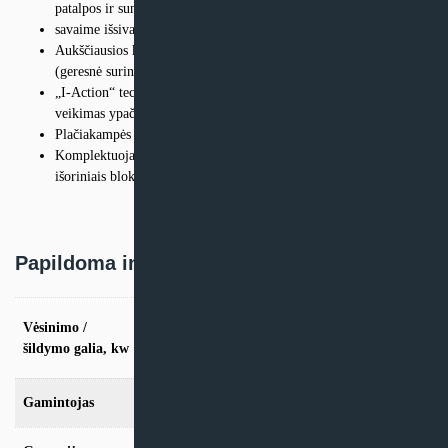
patalpos ir sunaudosdamas kuo mažiau elektros energijos;
savaime išsivalantis vidinis blokas;
Aukščiausios klasės energiją taupantis V GENERATION paketas
(geresnė surinkimo ir medžiagų kokybės kontrolė);
„I-Action“ technologija – sklandus ir stabilus kompresoriaus
veikimas ypač žemais dažniais (1Hz);
Plačiakampės žaliuzės, apimančios visą kambario tūrį.
Komplektuojami su Cooper & Hunter Nordic multi-split inverter
išoriniais blokais
Papildoma informacija
vės. 2.2kW / šild. 2,3kW, vės. 2.5kW / šild.
Vėsinimo /
2,8kW, vės. 3.2kW / šild. 3,4kW, vės. 4.6kW
šildymo galia, kw
/ šild. 5,2kW, vės. 6.2kW / šild. 6,5kW
Gamintojas
Cooper & Hunter