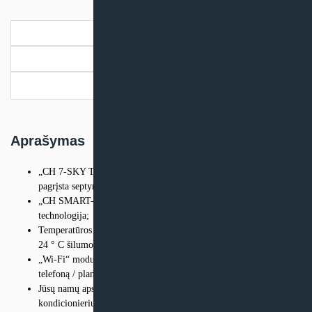
blokas
Cooper
Aprašymas
&
Hunter
Papildoma informacija
VITAL
Pristatymo informacija
Aprašymas
„CH 7-SKY Technology“ – kompleksinė filtravimo sistema,
pagrįsta septyniais plataus spektro filtrais;
„CH SMART-ION Filter“ – naujos kartos viso oro valymo
technologija;
Temperatūros diapazonas efektyviam veikimui nuo -15 ° C iki +
24 ° C šilumos atveju, nuo -15 ° C iki + 48 ° C šalčio atveju;
„Wi-Fi“ modulis, skirtas valdyti oro kondicionierių per išmanųjį
telefoną / planšetinį kompiuterį (OS: „Android“, „iOS“);
Jūsų namų apsauga nuo užšalimo: funkcija „+ 8 ° C“. Oro
kondicionierius palaikys 8 ° C temperatūrą, neleisdamas užšaldyti