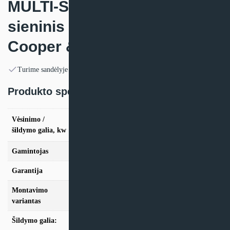
MULTI-SPLIT sistemos
sieninis vidinis blokas
Cooper & Hunter VITAL
Turime sandėlyje
Produkto specifikacija:
vės. 2.2kW / šild. 2,3kW, vės. 2.5kW / šild.
Vėsinimo /
2,8kW, vės. 3.2kW / šild. 3,4kW, vės. 4.6kW /
šildymo galia, kw
šild. 5,2kW, vės. 6.2kW / šild. 6,5kW
Gamintojas
Cooper & Hunter
Garantija
24mėn + *36 mėn. su kasmet. aptarn.
Montavimo
Multi-Split
variantas
Šildymo galia:
Modeliai iki 10kW