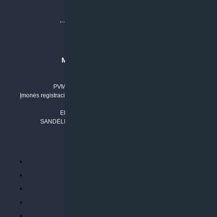
MB “KLIMATO SPRENDIMAI”
Įmonės kodas: 304842792
PVM mokėtojo numeris: LT100011803210
Įmonės registracijos adresas: Draugystės g. 17-1, LT-51229 Kaunas
Tel. Nr.:
+37061042778
El. paštas:
info@klimatosprendimai.lt
SANDĖLIO ADRESAS: RUDMENOS G. 5-3, Kaunas
PERKANT INTERNETU
Parduotuvės taisyklės
Prekių garantija ir grąžinimas
Atsiskaitymo būdai
Pristatymo sąlygos
Privatumo politika