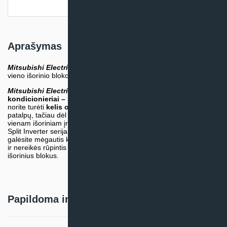
Pristatymo informacija
Aprašymas
Mitsubishi Electric
Multi Split Inverter
serija – tai galimybė prie
vieno išorinio bloko prijungti iki
8 vidinių įrenginių
.
Mitsubishi Electric
Multi Split Inverter
serijos
oro
kondicionieriai – šilumos siurbliai
yra puiki išeitis, jeigu Jūs
norite turėti
kelis oro kondicionierius
dviejose ar daugiau
patalpų, tačiau dėl erdvės stokos galite sau leisti skirti vietą tik
vienam išoriniam įrenginiui. Tokiu atveju
Mitsubishi Electric
Multi
Split Inverter serija yra tiesiog idealus sprendimas Jums. Jūs
galėsite mėgautis komfortabiliu kondicionieriumi keliose patalpose
ir nereikės rūpintis vieta, kurioje galėtumėte pastatyti kelis
išorinius blokus.
Papildoma informacija