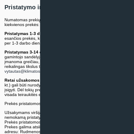
Pristatymo informacija
Numatomas prekių pristatymo terminas nurodomas atskirai prie
kiekvienos prekės:
Pristatymas 1-3 d.d.
(Mūsų sandėlyje arba tiekėjo sandėlyje
esančios prekės, kurių atsiėmimą arba pristatymą galime suruošti
per 1-3 darbo dienas.)
Pristatymas 3-14 d.d. arba ilgiau*
(Tiekėjo sandėlyje arba
gamintojo sandėlyje esančios prekės. Prekė bus pristatyta kaip
įmanoma greičiau, tačiau tiekimo terminas gali skirtis. Jei
reikalingas tikslus terminas, iš anksto teiraukitės el. paštu:
vytautas@klimatosprendimai.lt
)
Retai užsakomos specifinės prekė
s (pvz. pramoninė įranga ir
kt.) gali būti nurodytos su preliminaria kaina, be galimybės jų
įsigyti. Dėl tokių prekių įsigijimo, tikslios kainos ir tiekimo termino
visada teiraukitės el. paštu:
vytautas@klimatosprendimai.lt
Prekės pristatomos naudojantis kurjerių tarnybų paslaugomis.
Užsakymams viršijantiems 300€ sumą visuomet taikome
nemokamą pristatymą.
Prekės pristatomos visoje Lietuvos teritorijoje.
Prekes galima atsiimti nemokamai patiems, mūsų sandėlio
adresu: Rudmenos g. 5, Kaunas. Užsakymas turi būti pateiktas ir