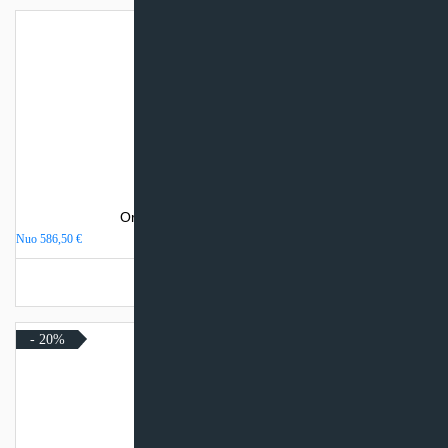
Oro kondicionierius Gree PULAR
Nuo
586,50
€
Turime sandėlyje
- 20%