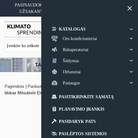
Skip
PASINAUDOKITE YPATINGAIS KAINOS PASIŪLYMAIS
to
UŽSAKANT ĮRANGĄ SU MONTAVIMO PASLAUGA
content
0,00
€
KATALOGAS
Oro kondicionieriai
Rekuperatoriai
Šildymas
Difuzoriai
Paslaugos
Pagrindinis
|
Parduotuvė
|
MULTI-SPLIT sistemos sieninis vidinis
blokas Mitsubishi Electric MSZ-AP
PASITIKRINKITE SĄMATĄ
PLANAVIMO ĮRANKIS
PASIDARYK PATS
PASLĖPTOS SISTEMOS