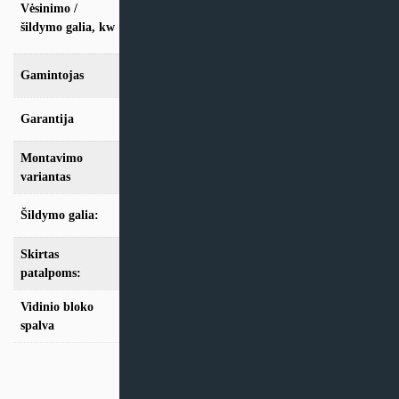
vės. 1.5kW / šild. 1,8kW, vės. 2.5kW / šild.
Vėsinimo /
3,2kW, vės. 3.5kW / šild. 4,0kW, vės. 5,0kW
šildymo galia, kw
/ šild. 5,8kW
Gamintojas
Mitsubishi Electric
Garantija
24mėn + *36 mėn. su kasmet. aptarn.
Montavimo
Multi-Split
variantas
Šildymo galia:
Modeliai iki 10kW
Skirtas
iki 25m2
,
iki 35m2
,
iki 50m2
patalpoms:
Vidinio bloko
Balta
spalva