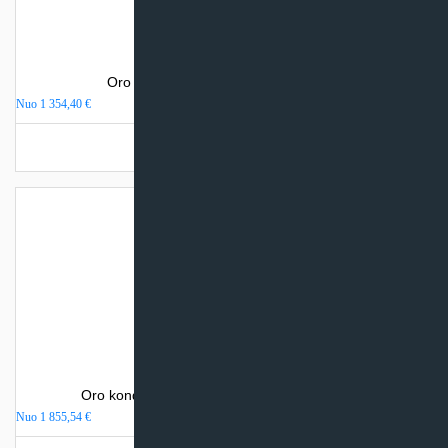
Oro kondicionierius Daikin PERFERA
Nuo
1 354,40
€
Turime sandėlyje
Oro kondicionierius Sinclair WALL MOUNTED
Nuo
1 855,54
€