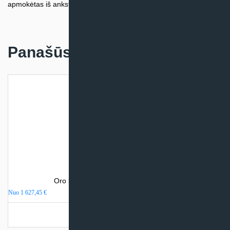
apmokėtas iš anksto.
Panašūs produktai
Oro kondicionierius Electrolux VIKING
Nuo
1 627,45
€
Turime sandėlyje