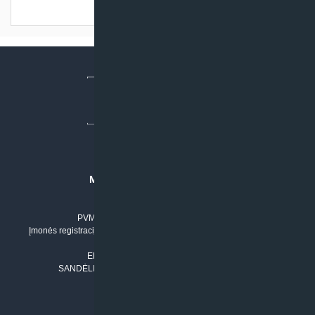
Turime sandėlyje
MB “KLIMATO SPRENDIMAI”
Įmonės kodas: 304842792
PVM mokėtojo numeris: LT100011803210
Įmonės registracijos adresas: Draugystės g. 17-1, LT-51229 Kaunas
Tel. Nr.:
+37061042778
El. paštas:
info@klimatosprendimai.lt
SANDĖLIO ADRESAS: RUDMENOS G. 5-3, Kaunas
PERKANT INTERNETU