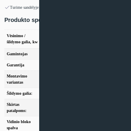
Turime sandėlyje
Produkto specifikacija:
vės. 1.5kW / šild. 1,8kW, vės. 2.5kW / šild.
Vėsinimo /
3,2kW, vės. 3.5kW / šild. 4,0kW, vės. 5,0kW /
šildymo galia, kw
šild. 5,8kW
Gamintojas
Mitsubishi Electric
Garantija
24mėn + *36 mėn. su kasmet. aptarn.
Montavimo
Multi-Split
variantas
Šildymo galia:
Modeliai iki 10kW
Skirtas
iki 25m2, iki 35m2, iki 50m2
patalpoms:
Vidinio bloko
Balta
spalva