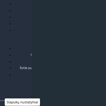
Parduotuvės taisyklės
Prekių garantija ir grąžinimas
Atsiskaitymo būdai
Pristatymo sąlygos
Privatumo politika
ATLIEKAMOS PASLAUGOS
Kondicionierių montavimas
Oras-vanduo šilumos siurblių montavimas
Rekuperatoriaus montavimas
ŠVOK įrangos remontas, aptarnavimas ir techninė priežiūra
Pasitikrinkite sąmatą
Slapukų nustatymai
© 2026
Klimato sprendimai
|
www.597degrees.com