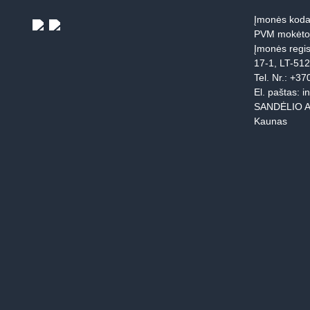
Įmonės koda
PVM mokėto
Įmonės regis
17-1, LT-51
Tel. Nr.:
+37
El. paštas:
i
SANDĖLIO A
Kaunas