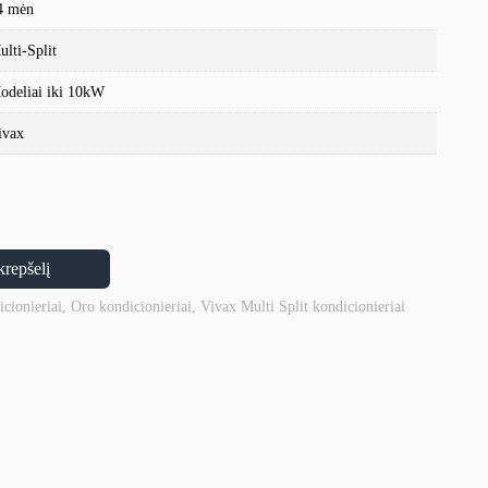
4 mėn
ulti-Split
odeliai iki 10kW
ivax
krepšelį
icionieriai
,
Oro kondicionieriai
,
Vivax Multi Split kondicionieriai