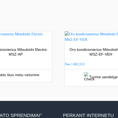
cionierius Mitsubishi Electric
Oro kondicionierius Mitsubishi
MSZ-AP
MSZ-EF-VEH
Nuo
1 661,33
€
kto šiuo metu neturime.
Turime sandėlyje
MATO SPRENDIMAI”
PERKANT INTERNETU