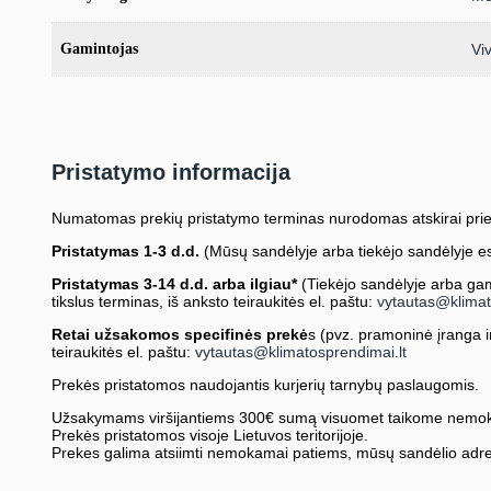
Gamintojas
Vi
Pristatymo informacija
Numatomas prekių pristatymo terminas nurodomas atskirai prie
Pristatymas 1-3 d.d.
(Mūsų sandėlyje arba tiekėjo sandėlyje es
Pristatymas 3-14 d.d. arba ilgiau*
(Tiekėjo sandėlyje arba gami
tikslus terminas, iš anksto teiraukitės el. paštu:
vytautas@klimat
Retai užsakomos specifinės prekė
s (pvz. pramoninė įranga ir 
teiraukitės el. paštu:
vytautas@klimatosprendimai.lt
Prekės pristatomos naudojantis kurjerių tarnybų paslaugomis.
Užsakymams viršijantiems 300€ sumą visuomet taikome nemok
Prekės pristatomos visoje Lietuvos teritorijoje.
Prekes galima atsiimti nemokamai patiems, mūsų sandėlio adre