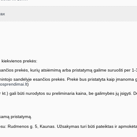
vax
 kiekvienos prekės:
ančios prekės, kurių atsiėmimą arba pristatymą galime suruošti per 1-
ntojo sandėlyje esančios prekės. Prekė bus pristatyta kaip įmanoma greič
osprendimai.lt
)
kt.) gali būti nurodytos su preliminaria kaina, be galimybės jų įsigyti. Dė
amą pristatymą.
su: Rudmenos g. 5, Kaunas. Užsakymas turi būti pateiktas ir apmokėta