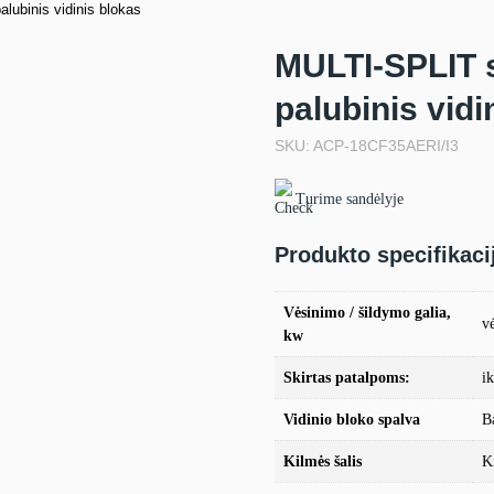
lubinis vidinis blokas
MULTI-SPLIT s
palubinis vidi
SKU: ACP-18CF35AERI/I3
Turime sandėlyje
Produkto specifikaci
Vėsinimo / šildymo galia,
v
kw
Skirtas patalpoms:
i
Vidinio bloko spalva
B
Kilmės šalis
K