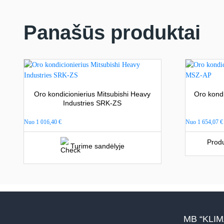
Panašūs produktai
Oro kondicionierius Mitsubishi Heavy
Oro kondi
Industries SRK-ZS
Nuo
1 016,40
€
Nuo
1 654,07
€
Produ
Turime sandėlyje
MB “KLI