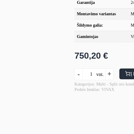
Garantija
2
Montavimo variantas
M
Šildymo galia:
M
Gamintojas
V
750,20
€
produkto
-
+
Į 
vnt.
kiekis:
MULTI-
Kategorijos:
Multi - Split oro kond
Prekės ženklas:
VIVAX
SPLIT
sistemos
Vivax
konsolinis,
palubinis
vidinis
blokas