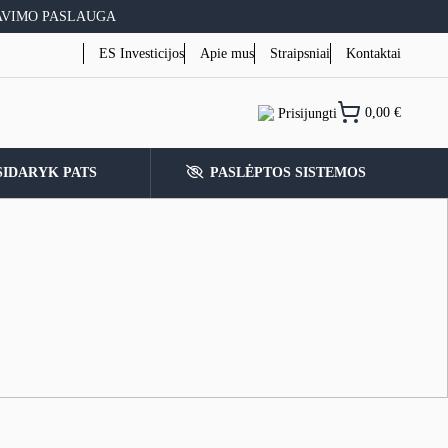
AVIMO PASLAUGA
ES Investicijos
Apie mus
Straipsniai
Kontaktai
0,00
€
Prisijungti
SIDARYK PATS
PASLĖPTOS SISTEMOS