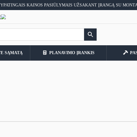
 YPATINGAIS KAINOS PASIŪLYMAIS UŽSAKANT ĮRANGĄ SU MONT
TE SĄMATĄ
PLANAVIMO ĮRANKIS
PA