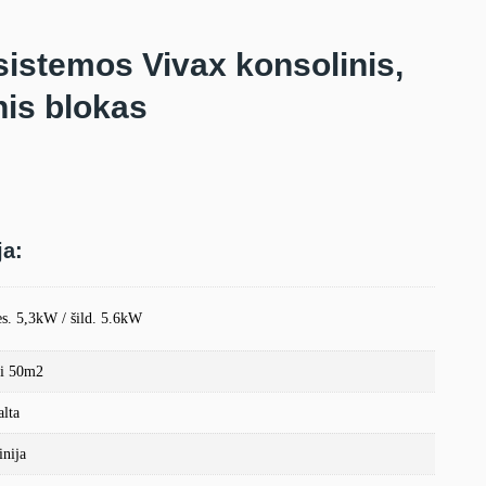
istemos Vivax konsolinis,
nis blokas
ja:
ės. 5,3kW / šild. 5.6kW
ki 50m2
alta
inija