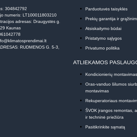
s: 304842792
Parduotuvės taisyklės
jo numeris: LT100011803210
Prekių garantija ir grąžini
tracijos adresas: Draugystės g.
229 Kaunas
Atsiskaitymo būdai
061042778
Pristatymo sąlygos
nfo@klimatosprendimai.lt
DRESAS: RUDMENOS G. 5-3,
Privatumo politika
ATLIEKAMOS PASLAUG
Kondicionierių montavima
Oras-vanduo šilumos siurb
montavimas
Rekuperatoriaus montavi
ŠVOK įrangos remontas, 
ir techninė priežiūra
Pasitikrinkite sąmatą