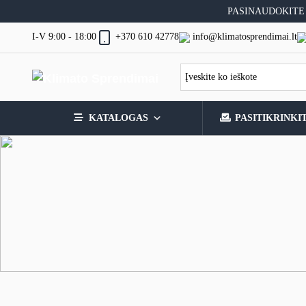
Skip
PASINAUDOKITE
to
content
I-V 9:00 - 18:00
info@klimatosprendimai.lt
+370 610 42778
KATALOGAS
PASITIKRINKI