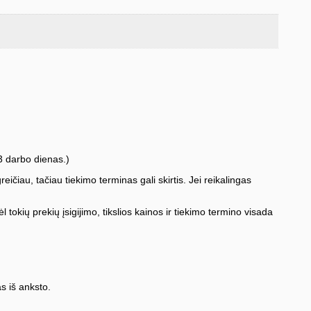
3 darbo dienas.)
iau, tačiau tiekimo terminas gali skirtis. Jei reikalingas
l tokių prekių įsigijimo, tikslios kainos ir tiekimo termino visada
s iš anksto.