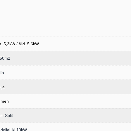
s. 5,3kW / šild. 5.6kW
i 50m2
lta
ija
 mėn
ti-Split
deliai iki 10kW