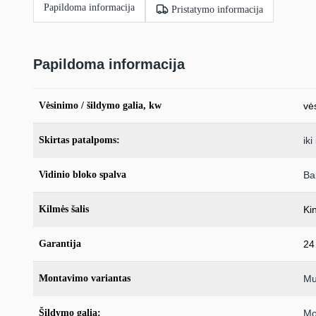
Papildoma informacija
Pristatymo informacija
Papildoma informacija
Vėsinimo / šildymo galia, kw
vė
Skirtas patalpoms:
ik
Vidinio bloko spalva
Ba
Kilmės šalis
Kin
Garantija
24
Montavimo variantas
Mul
Šildymo galia:
Mo