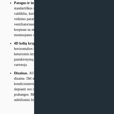
Patogus ir intuityvus valdymas.
AUX Halo serijos modeliai turi
standartiškus su intuityviu ir lengvai naudojamu belaidžiu
valdikliu, kuris suteikia galimybę patogiai valdyti įrenginio
veikimo parametrus, tokius kaip: darbo režimą, temperatūrą,
ventiliatoriaus veikimo greitį, oro gaubto nustatymus. Plonas
korpusas su matine apdaila puikiai dera su elegantišku ant sienos
montuojamo oro kondicionieriaus dizainu.
4D kelių krypčių oro srauto pūtimo funkcija.
Kilnojamos
horizontalios ir vertikalios žaliuzės gali judėti automatiškai
keturiomis kryptimis, užtikrindamos tolygų kondicionuojamo oro
pasiskirstymą visame kambaryje ir dar aukštesnio lygio komfortą
vartotoja.
Dizainas.
AUX Halo serijos modeliai išsiskiria unikaliu korpuso
dizainu. Dėl modernios, profiliuotos išvaizdos atrodo, kad oro
kondicionierius tiesiog plevėsuoja ant sienos. Sidabrinė juostelė,
slepianti oro išleidimo angą, suteikia įrenginiui elegancijos ir
prabangos. Minimalistinis baltos spalvos priekinis skydelis su
subtiliomis linijomis puikiai tiks bet kokio dizaino interjerui.