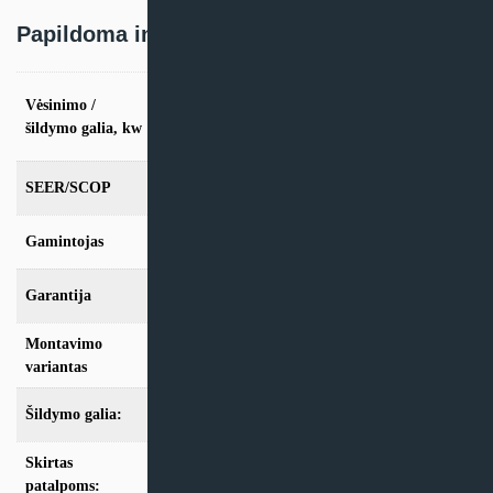
Papildoma informacija
vės. 2.8kW / šild. 3,1kW, vės. 3.6kW / šild.
Vėsinimo /
3,8kW, vės. 5.5kW / šild. 5,9kW, vės. 7.3kW
šildymo galia, kw
/ šild. 7,3kW
SEER/SCOP
6,89 / 4,11
Gamintojas
AUX
Garantija
24 mėn
Montavimo
Sieninis
variantas
Šildymo galia:
Modeliai iki 10kW
Skirtas
iki 25m2
,
iki 35m2
,
iki 50m2
,
iki 70m2
patalpoms: