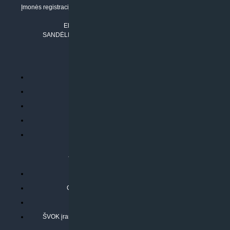
Įmonės registracijos adresas: Draugystės g. 17-1, LT-51229 Kaunas
Tel. Nr.:
+37061042778
El. paštas:
info@klimatosprendimai.lt
SANDĖLIO ADRESAS: RUDMENOS G. 5-3, Kaunas
PERKANT INTERNETU
Parduotuvės taisyklės
Prekių garantija ir grąžinimas
Atsiskaitymo būdai
Pristatymo sąlygos
Privatumo politika
ATLIEKAMOS PASLAUGOS
Kondicionierių montavimas
Oras-vanduo šilumos siurblių montavimas
Rekuperatoriaus montavimas
ŠVOK įrangos remontas, aptarnavimas ir techninė priežiūra