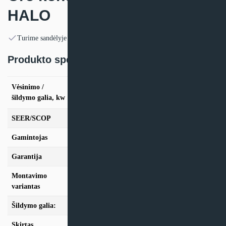
HALO
Turime sandėlyje
Produkto specifikacija:
vės. 2.8kW / šild. 3,1kW, vės. 3.6kW / šild.
Vėsinimo /
3,8kW, vės. 5.5kW / šild. 5,9kW, vės. 7.3kW /
šildymo galia, kw
šild. 7,3kW
SEER/SCOP
6,89 / 4,11
Gamintojas
AUX
Garantija
24 mėn
Montavimo
Sieninis
variantas
Šildymo galia:
Modeliai iki 10kW
Skirtas