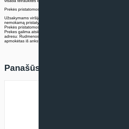
visada teiraukitės el. paštu:
vytautas@klimatosprendimai.lt
Prekės pristatomos naudojantis kurjerių tarnybų paslaugomis.
Užsakymams viršijantiems 300€ sumą visuomet taikome
nemokamą pristatymą.
Prekės pristatomos visoje Lietuvos teritorijoje.
Prekes galima atsiimti nemokamai patiems, mūsų sandėlio
adresu: Rudmenos g. 5, Kaunas. Užsakymas turi būti pateiktas ir
apmokėtas iš anksto.
Panašūs produktai