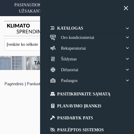
Skip
PASINAUDOKITE YPATINGAIS KAINOS PASIŪLYMAIS
to
UŽSAKANT ĮRANGĄ SU MONTAVIMO PASLAUGA
content
0,00
€
KATALOGAS
Oro kondicionieriai
Rekuperatoriai
Šildymas
Difuzoriai
Paslaugos
Pagrindinis
|
Parduotuvė
|
Oro kondicionierius Aux HALO
PASITIKRINKITE SĄMATĄ
PLANAVIMO ĮRANKIS
PASIDARYK PATS
PASLĖPTOS SISTEMOS