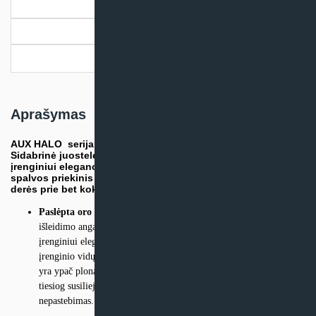
Aprašymas
Papildoma informacija
Pristatymo informacija
Aprašymas
AUX HALO serija išsiskiria unikaliu korpuso dizainu.
Sidabrinė juostelė, slepianti oro išleidimo angą, suteikia
įrenginiui elegancijos ir prabangos. Minimalistinis baltos
spalvos priekinis skydelis su subtiliomis kreivėmis puikiai
derės prie bet kokio interjero dekoro.
Paslėpta oro išleidimo anga ir ypač plonas dizainas.
Oro
išleidimo anga, paslėpta po dekoratyvine juostele, suteikia
įrenginiui elegantišką išvaizdą ir neleidžiadulkėms patekti į
įrenginio vidų. Unikalus AUX Halo serijos vidinio bloko korpusas
yra ypač plonas ir subtilios išvaizdos, todėl oro kondicionierius
tiesiog susilieja su patalpos interjeru ir tampa visiškai
nepastebimas.