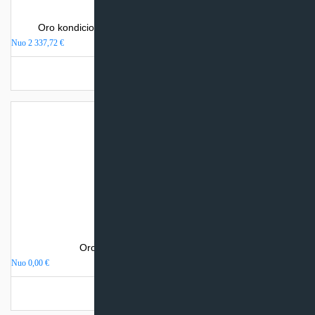
Oro kondicionierius Mitsubishi Electric MSZ-LN-VGHZ
Nuo
2 337,72
€
Turime sandėlyje
Oro kondicionierius Sinclair VISION
Nuo
0,00
€
Turime sandėlyje