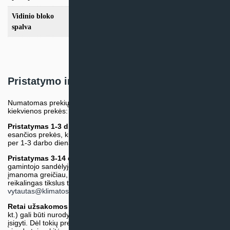
Vidinio bloko
Balta
spalva
Pristatymo informacija
Numatomas prekių pristatymo terminas nurodomas atskirai prie
kiekvienos prekės:
Pristatymas 1-3 d.d.
(Mūsų sandėlyje arba tiekėjo sandėlyje
esančios prekės, kurių atsiėmimą arba pristatymą galime suruošti
per 1-3 darbo dienas.)
Pristatymas 3-14 d.d. arba ilgiau*
(Tiekėjo sandėlyje arba
gamintojo sandėlyje esančios prekės. Prekė bus pristatyta kaip
įmanoma greičiau, tačiau tiekimo terminas gali skirtis. Jei
reikalingas tikslus terminas, iš anksto teiraukitės el. paštu:
vytautas@klimatosprendimai.lt
)
Retai užsakomos specifinės prekė
s (pvz. pramoninė įranga ir
kt.) gali būti nurodytos su preliminaria kaina, be galimybės jų
įsigyti. Dėl tokių prekių įsigijimo, tikslios kainos ir tiekimo termino