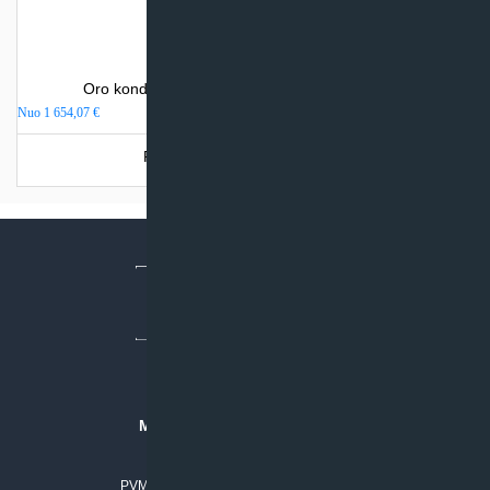
Oro kondicionierius Mitsubishi Electric MSZ-AP
Nuo
1 654,07
€
Produkto šiuo metu neturime.
MB “KLIMATO SPRENDIMAI”
Įmonės kodas: 304842792
PVM mokėtojo numeris: LT100011803210