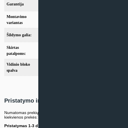
Garantija
24mėn + *36 mėn. su kasmet. aptarn.
Montavimo
Sieninis
variantas
Šildymo galia:
Modeliai iki 10kW
Skirtas
iki 25m2
,
iki 35m2
,
iki 50m2
,
iki 70m2
patalpoms:
Vidinio bloko
Balta
spalva
Pristatymo informacija
Numatomas prekių pristatymo terminas nurodomas atskirai prie
kiekvienos prekės:
Pristatymas 1-3 d.d.
(Mūsų sandėlyje arba tiekėjo sandėlyje