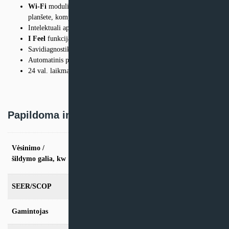
Wi-Fi
modulis valdymui išmaniaisiais įrenginiais (telefonu,
planšete, kompiuteriu)
Intelektuali apsauga nuo užšalimo
I Feel
funkcija – temperatūros jutiklis valdymo pulte
Savidiagnostika
Automatinis paleidimas
24 val. laikmatis
Papildoma informacija
vės. 2.7kW / šild. 3.5kW, vės. 3.5kW / šild.
Vėsinimo /
4.2kW, vės. 5.3kW / šild. 6.2kW, vės. 7.0kW
šildymo galia, kw
/ šild. 7.0kW
SEER/SCOP
8,5/5,7
Gamintojas
Cooper & Hunter