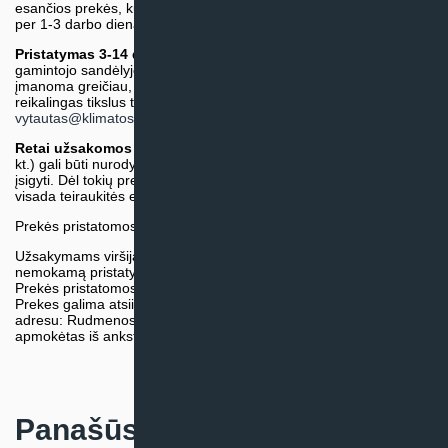
esančios prekės, kurių atsiėmimą arba pristatymą galime suruošti
per 1-3 darbo dienas.)
Pristatymas 3-14 d.d. arba ilgiau*
(Tiekėjo sandėlyje arba
gamintojo sandėlyje esančios prekės. Prekė bus pristatyta kaip
įmanoma greičiau, tačiau tiekimo terminas gali skirtis. Jei
reikalingas tikslus terminas, iš anksto teiraukitės el. paštu:
vytautas@klimatosprendimai.lt
)
Retai užsakomos specifinės prekė
s (pvz. pramoninė įranga ir
kt.) gali būti nurodytos su preliminaria kaina, be galimybės jų
įsigyti. Dėl tokių prekių įsigijimo, tikslios kainos ir tiekimo termino
visada teiraukitės el. paštu:
vytautas@klimatosprendimai.lt
Prekės pristatomos naudojantis kurjerių tarnybų paslaugomis.
Užsakymams viršijantiems 300€ sumą visuomet taikome
nemokamą pristatymą.
Prekės pristatomos visoje Lietuvos teritorijoje.
Prekes galima atsiimti nemokamai patiems, mūsų sandėlio
adresu: Rudmenos g. 5, Kaunas. Užsakymas turi būti pateiktas ir
apmokėtas iš anksto.
Panašūs produktai