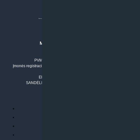
MB “KLIMATO SPRENDIMAI”
Įmonės kodas: 304842792
PVM mokėtojo numeris: LT100011803210
Įmonės registracijos adresas: Draugystės g. 17-1, LT-51229 Kaunas
Tel. Nr.:
+37061042778
El. paštas:
info@klimatosprendimai.lt
SANDĖLIO ADRESAS: RUDMENOS G. 5-3, Kaunas
PERKANT INTERNETU
Parduotuvės taisyklės
Prekių garantija ir grąžinimas
Atsiskaitymo būdai
Pristatymo sąlygos