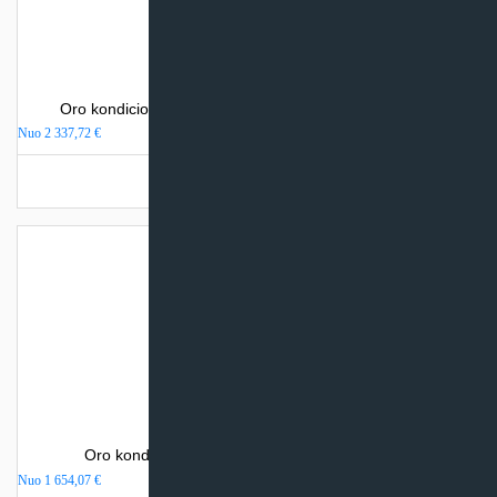
Oro kondicionierius Mitsubishi Electric MSZ-LN-VGHZ
Nuo
2 337,72
€
Turime sandėlyje
Oro kondicionierius Mitsubishi Electric MSZ-AP
Nuo
1 654,07
€