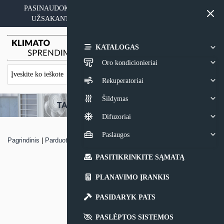
Skip
PASINAUDOKITE YPATINGAIS KAINOS PASIŪLYMAIS
to
UŽSAKANT ĮRANGĄ SU MONTAVIMO PASLAUGA
content
0,00
€
KATALOGAS
Oro kondicionieriai
Rekuperatoriai
Šildymas
Difuzoriai
Paslaugos
Pagrindinis
|
Parduotuvė
|
Oro kondicionierius Cooper & Hunter ICY 3
PASITIKRINKITE SĄMATĄ
PLANAVIMO ĮRANKIS
PASIDARYK PATS
PASLĖPTOS SISTEMOS