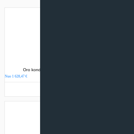
Oro kondicionierius Sinclair SPECTRUM PLUS
Nuo
1 628,47
€
Turime sandėlyje