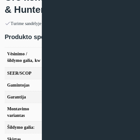
& Hunter ICY 3
Turime sandėlyje
Produkto specifikacija:
vės. 2.7kW / šild. 3.5kW, vės. 3.5kW / šild.
Vėsinimo /
4.2kW, vės. 5.3kW / šild. 6.2kW, vės. 7.0kW /
šildymo galia, kw
šild. 7.0kW
SEER/SCOP
8,5/5,7
Gamintojas
Cooper & Hunter
Garantija
24mėn + *36 mėn. su kasmet. aptarn.
Montavimo
Sieninis
variantas
Šildymo galia:
Modeliai iki 10kW
Skirtas