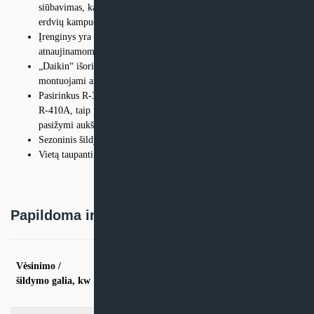
siūbavimas, kad šilto arba šalto oro srovė cirkuliuotų net didelių
erdvių kampuose
Įrenginys yra kompaktiškų matmenų, todėl idealiai tinka
atnaujinamoms patalpoms, ypač kai montuojama virš durų
„Daikin“ išoriniai įrenginiai yra dailūs ir tvirti, todėl gali būti
montuojami ant stogo ar terasos arba tiesiog prie šorinės sienos
Pasirinkus R-32 gaminį sumažėja žala aplinka 68 %, lyginant su
R-410A, taip pat tiesiogiai sunaudojama mažiau energijos, nes
pasižymi aukštu energijos efektyvumu
Sezoninis šildymo ar vėsinimo efektyvumas iki A++
Vietą taupanti šiuolaikinė prie sienos montuojama konstrukcija
Papildoma informacija
vės. 2,0kW / šild. 2,5kW, vės. 2.5kW / šild.
Vėsinimo /
3,0kW, vės. 3.5kW / šild. 4,0kW, vės. 5,0kW
/ šild. 6,0kW, vės. 6,0kW / šild. 7,0kW, vės.
šildymo galia, kw
7.1kW / šild. 8,2kW