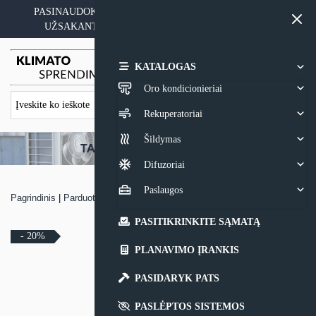
Skip
PASINAUDOKITE YPATINGAIS KAINOS PASIŪLYMAIS
to
UŽSAKANT ĮRANGĄ SU MONTAVIMO PASLAUGA
content
0,00
€
KATALOGAS
Oro kondicionieriai
Rekuperatoriai
Šildymas
Difuzoriai
Paslaugos
Pagrindinis
|
Parduotuvė
|
Oro kondicionierius Daikin COMFORA
PASITIKRINKITE SĄMATĄ
- 20%
PLANAVIMO ĮRANKIS
PASIDARYK PATS
PASLĖPTOS SISTEMOS