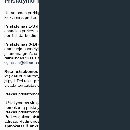
Pristatymo informacija
Numatomas prekių pristatymo terminas nurodomas atskirai prie
kiekvienos prekės:
Pristatymas 1-3 d.d.
(Mūsų sandėlyje arba tiekėjo sandėlyje
esančios prekės, kurių atsiėmimą arba pristatymą galime suruošti
per 1-3 darbo dienas.)
Pristatymas 3-14 d.d. arba ilgiau*
(Tiekėjo sandėlyje arba
gamintojo sandėlyje esančios prekės. Prekė bus pristatyta kaip
įmanoma greičiau, tačiau tiekimo terminas gali skirtis. Jei
reikalingas tikslus terminas, iš anksto teiraukitės el. paštu:
vytautas@klimatosprendimai.lt
)
Retai užsakomos specifinės prekė
s (pvz. pramoninė įranga ir
kt.) gali būti nurodytos su preliminaria kaina, be galimybės jų
įsigyti. Dėl tokių prekių įsigijimo, tikslios kainos ir tiekimo termino
visada teiraukitės el. paštu:
vytautas@klimatosprendimai.lt
Prekės pristatomos naudojantis kurjerių tarnybų paslaugomis.
Užsakymams viršijantiems 300€ sumą visuomet taikome
nemokamą pristatymą.
Prekės pristatomos visoje Lietuvos teritorijoje.
Prekes galima atsiimti nemokamai patiems, mūsų sandėlio
adresu: Rudmenos g. 5, Kaunas. Užsakymas turi būti pateiktas ir
apmokėtas iš anksto.