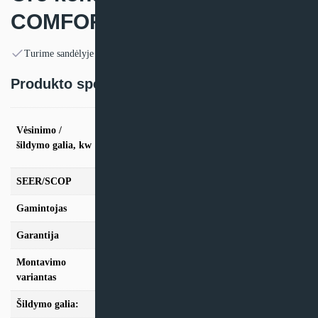
COMFORA
Turime sandėlyje
Produkto specifikacija:
vės. 2,0kW / šild. 2,5kW, vės. 2.5kW / šild.
Vėsinimo /
3,0kW, vės. 3.5kW / šild. 4,0kW, vės. 5,0kW /
šildymo galia, kw
šild. 6,0kW, vės. 6,0kW / šild. 7,0kW, vės.
7.1kW / šild. 8,2kW
SEER/SCOP
7.30/4.40
Gamintojas
Daikin
Garantija
24mėn + *12 mėn. su kasmet. aptarn.
Montavimo
Sieninis
variantas
Šildymo galia:
Modeliai iki 10kW