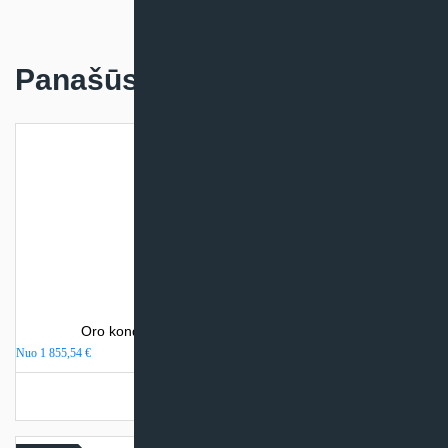
Panašūs produktai
Oro kondicionierius Sinclair WALL MOUNTED
Nuo
1 855,54
€
Turime sandėlyje