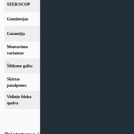
SEER/SCOP
7.30/4.40
Gamintojas
Daikin
Garantija
24mėn + *12 mėn. su kasmet. aptarn.
Montavimo
Sieninis
variantas
Šildymo galia:
Modeliai iki 10kW
Skirtas
iki 25m2
,
iki 35m2
,
iki 50m2
,
iki 70m2
patalpoms:
Vidinio bloko
Balta
spalva