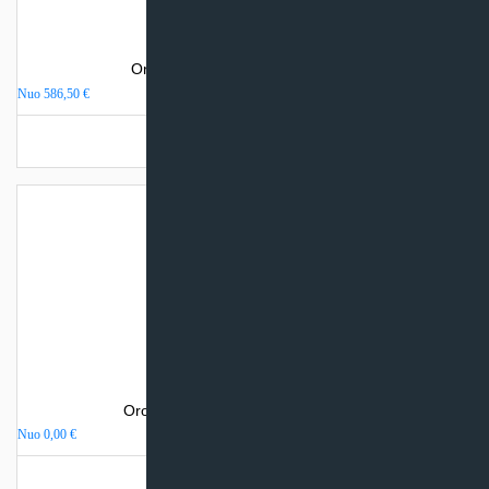
Oro kondicionierius Gree PULAR
Nuo
586,50
€
Turime sandėlyje
Oro kondicionierius Sinclair VISION
Nuo
0,00
€
Turime sandėlyje