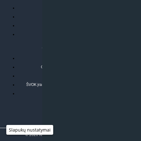
Prekių garantija ir grąžinimas
Atsiskaitymo būdai
Pristatymo sąlygos
Privatumo politika
ATLIEKAMOS PASLAUGOS
Kondicionierių montavimas
Oras-vanduo šilumos siurblių montavimas
Rekuperatoriaus montavimas
ŠVOK įrangos remontas, aptarnavimas ir techninė priežiūra
Pasitikrinkite sąmatą
Slapukų nustatymai
© 2026
Klimato sprendimai
|
www.597degrees.com