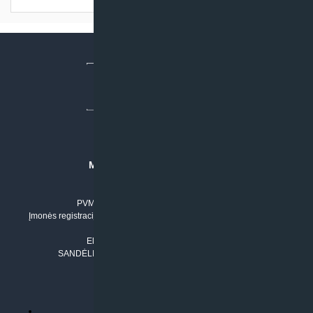
MB “KLIMATO SPRENDIMAI”
Įmonės kodas: 304842792
PVM mokėtojo numeris: LT100011803210
Įmonės registracijos adresas: Draugystės g. 17-1, LT-51229 Kaunas
Tel. Nr.:
+37061042778
El. paštas:
info@klimatosprendimai.lt
SANDĖLIO ADRESAS: RUDMENOS G. 5-3, Kaunas
PERKANT INTERNETU
Parduotuvės taisyklės