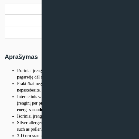
Aprašymas
Papildoma informacija
Pristatymo informacija
Aprašymas
Išoriniai įrenginiai, įrengti su stūmokliniu kompresoriumi,
pagarsėję dėl savo tylaus veikimo ir didelio energijos našumo
Praktiškai negirdima: prietaisas veikia taip tyliai, kad jo net
nepastebėsite.
Internetinis valdiklis (papildomai): iš bet kur valdykite vidaus
įrenginį per programėlę, vietinį tinklą arba internetą, turėdami
energ. sąnaudų apžvalgą
Išoriniai įrenginiai pritaikyti dviem įrenginiams
Silver allergen removal and air purifying filter captures allergens
such as pollen to ensure a steady supply of clean air
3-D oro sraute derinamas vertikalus ir horizontalus automatinis