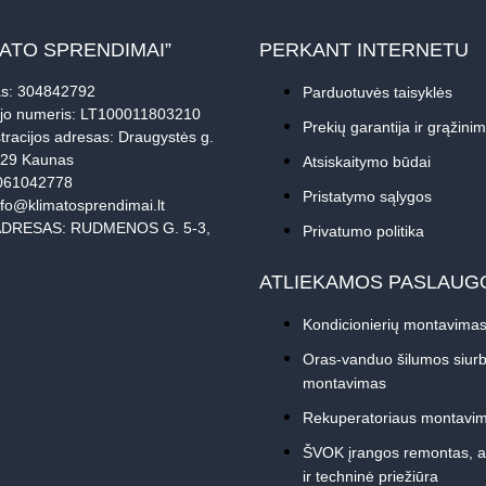
MATO SPRENDIMAI”
PERKANT INTERNETU
s: 304842792
Parduotuvės taisyklės
jo numeris: LT100011803210
Prekių garantija ir grąžini
tracijos adresas: Draugystės g.
229 Kaunas
Atsiskaitymo būdai
061042778
Pristatymo sąlygos
nfo@klimatosprendimai.lt
DRESAS: RUDMENOS G. 5-3,
Privatumo politika
ATLIEKAMOS PASLAUG
Kondicionierių montavima
Oras-vanduo šilumos siurb
montavimas
Rekuperatoriaus montavi
ŠVOK įrangos remontas, 
ir techninė priežiūra