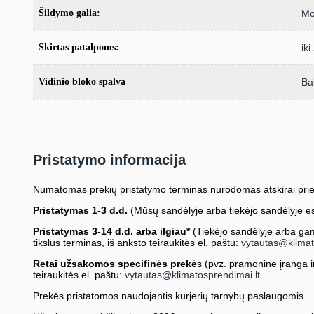
Šildymo galia:
Mo
Skirtas patalpoms:
ik
Vidinio bloko spalva
Ba
Pristatymo informacija
Numatomas prekių pristatymo terminas nurodomas atskirai prie
Pristatymas 1-3 d.d.
(Mūsų sandėlyje arba tiekėjo sandėlyje es
Pristatymas 3-14 d.d. arba ilgiau*
(Tiekėjo sandėlyje arba gami
tikslus terminas, iš anksto teiraukitės el. paštu:
vytautas@klimat
Retai užsakomos specifinės prekė
s (pvz. pramoninė įranga ir 
teiraukitės el. paštu:
vytautas@klimatosprendimai.lt
Prekės pristatomos naudojantis kurjerių tarnybų paslaugomis.