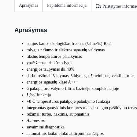
Aprašymas
Papildoma informacija
Pristatymo informac
Aprašymas
naujos kartos ekologiškas freonas (šaltnešis) R32
tolygus našumo ir elektros sąnaudų valdymas
tikslus temperatūros palaikymas
ypač žemas triukšmo lygis
energijos taupymas iki 40%
darbo režimai: šaldymas, šildymas, džiovinimas, ventiliatorius
energijos sąnaudų klasė A+++
6 pakopų oro valymo filtras bazinėje komplektacijoje
I feel
funkcija
+8 C temperatūros patalpoje palaikymo funkcija
integruotas gamyklinis kompresoriaus ir dugno pašildymo tenas
režimai: turbo, naktinis, automatinis
Autorestart
savaiminė diagnostika
automatinis lauko bloko atitirpinimas
Defrost