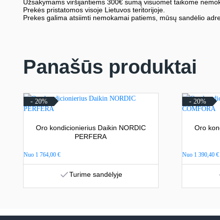
Užsakymams viršijantiems 300€ sumą visuomet taikome nemok
Prekės pristatomos visoje Lietuvos teritorijoje.
Prekes galima atsiimti nemokamai patiems, mūsų sandėlio adre
Panašūs produktai
- 20%
- 20%
Oro kondicionierius Daikin NORDIC
Oro kon
PERFERA
Nuo
1 764,00
€
Nuo
1 390,40
€
Turime sandėlyje