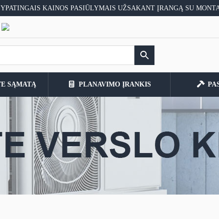
 YPATINGAIS KAINOS PASIŪLYMAIS UŽSAKANT ĮRANGĄ SU MONT
TE SĄMATĄ
PLANAVIMO ĮRANKIS
PA