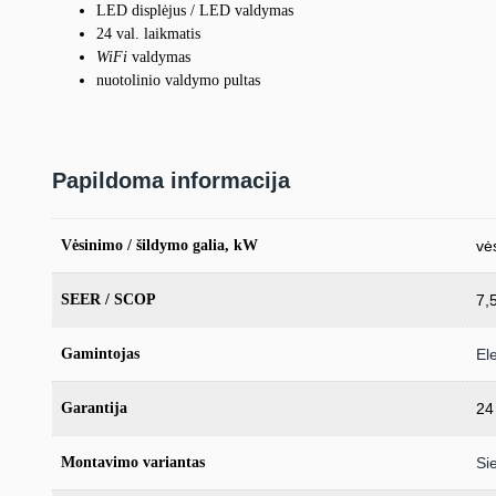
LED displėjus / LED valdymas
24 val. laikmatis
WiFi
valdymas
nuotolinio valdymo pultas
Papildoma informacija
Vėsinimo / šildymo galia, kW
vė
SEER / SCOP
7,
Gamintojas
El
Garantija
24
Montavimo variantas
Si