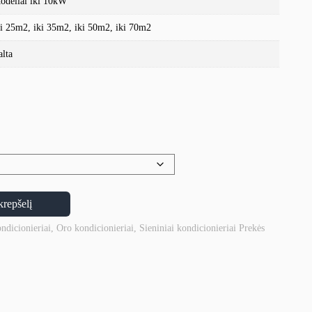
odeliai iki 10kW
ki 25m2, iki 35m2, iki 50m2, iki 70m2
alta
krepšelį
ondicionieriai
,
Oro kondicionieriai
,
Sieniniai kondicionieriai
Prekės