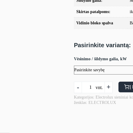
Šildymo galia:
M
Skirtas patalpoms:
i
Vidinio bloko spalva
B
Pasirinkite variantą:
Vėsinimo / šildymo galia, kW
produkto
-
+
Į 
vnt.
kiekis:
Oro
Kategorijos:
Electrolux sieniniai k
ženklas:
ELECTROLUX
kondicionierius
Electrolux
AVALANCHE