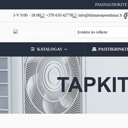
Skip
PASINAUDOKITE
to
content
I-V 9:00 - 18:00
+370 610 42778
info@klimatosprendimai.lt
KATALOGAS
PASITIKRINKI