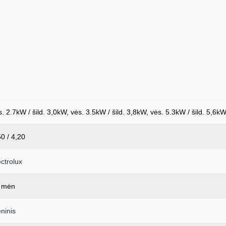
s. 2.7kW / šild. 3,0kW, vės. 3.5kW / šild. 3,8kW, vės. 5.3kW / šild. 5,6kW
50 / 4,20
ectrolux
 mėn
eninis