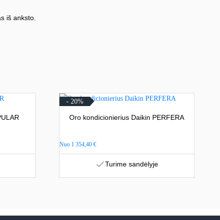
s iš anksto.
- 20%
 PULAR
Oro kondicionierius Daikin PERFERA
Nuo
1 354,40
€
Turime sandėlyje