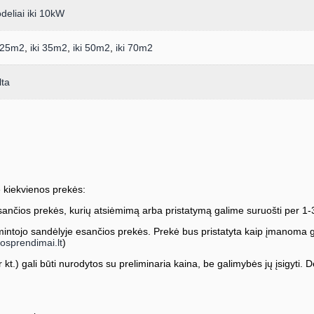
deliai iki 10kW
i 25m2
,
iki 35m2
,
iki 50m2
,
iki 70m2
lta
 kiekvienos prekės:
ančios prekės, kurių atsiėmimą arba pristatymą galime suruošti per 1-
ntojo sandėlyje esančios prekės. Prekė bus pristatyta kaip įmanoma greič
osprendimai.lt
)
kt.) gali būti nurodytos su preliminaria kaina, be galimybės jų įsigyti. Dė