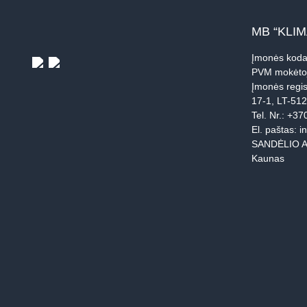
MB “KLI
Įmonės koda
PVM mokėto
Įmonės regis
17-1, LT-51
Tel. Nr.:
+37
El. paštas:
i
SANDĖLIO A
Kaunas