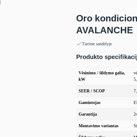
E
Oro kondicion
AVALANCHE
Turime sandėlyje
Produkto specifikaci
Vėsinimo / šildymo galia,
v
kW
5
SEER / SCOP
7
Gamintojas
E
Garantija
2
Montavimo variantas
S