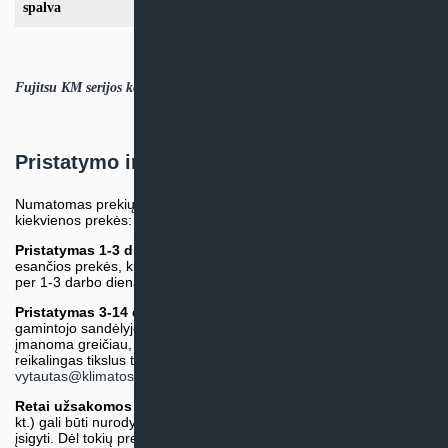
spalva
Fujitsu KM serijos kondicionierių skrajutė (LT).PDF
Pristatymo informacija
Numatomas prekių pristatymo terminas nurodomas atskirai prie
kiekvienos prekės:
Pristatymas 1-3 d.d.
(Mūsų sandėlyje arba tiekėjo sandėlyje
esančios prekės, kurių atsiėmimą arba pristatymą galime suruošti
per 1-3 darbo dienas.)
Pristatymas 3-14 d.d. arba ilgiau*
(Tiekėjo sandėlyje arba
gamintojo sandėlyje esančios prekės. Prekė bus pristatyta kaip
įmanoma greičiau, tačiau tiekimo terminas gali skirtis. Jei
reikalingas tikslus terminas, iš anksto teiraukitės el. paštu:
vytautas@klimatosprendimai.lt
)
Retai užsakomos specifinės prekė
s (pvz. pramoninė įranga ir
kt.) gali būti nurodytos su preliminaria kaina, be galimybės jų
įsigyti. Dėl tokių prekių įsigijimo, tikslios kainos ir tiekimo termino