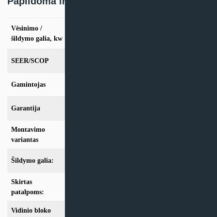
Papildoma informacija
Vėsinimo /
vės. 2.5kW / šild. 3.2kW, vės. 3.4kW / šild.
4.0kW, vės. 4.2kW / šild. 5.4kW
šildymo galia, kw
SEER/SCOP
7.50/4.60
Gamintojas
Fujitsu
Garantija
24 mėn
Montavimo
Sieninis
variantas
Šildymo galia:
Modeliai iki 10kW
Skirtas
iki 25m2
,
iki 35m2
,
iki 50m2
patalpoms:
Vidinio bloko
Balta