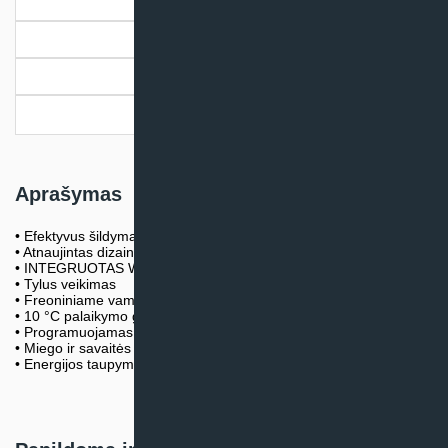
Aprašymas
Papildoma informacija
Dokumentai
Pristatymo informacija
Aprašymas
• Efektyvus šildymas iki -25°C
• Atnaujintas dizainas
• INTEGRUOTAS WIFI modulis
• Tylus veikimas
• Freoniniame vamzdyje dugno pašildytuvas 150W
• 10 °C palaikymo galimybė
• Programuojamas laikmatis
• Miego ir savaitės režimas, laikmatis.
• Energijos taupymo režimas ECO