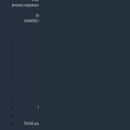
PVM mokėtojo numeris: LT100011803210
Įmonės registracijos adresas: Draugystės g. 17-1, LT-51229 Kaunas
Tel. Nr.:
+37061042778
El. paštas:
info@klimatosprendimai.lt
SANDĖLIO ADRESAS: RUDMENOS G. 5-3, Kaunas
PERKANT INTERNETU
Parduotuvės taisyklės
Prekių garantija ir grąžinimas
Atsiskaitymo būdai
Pristatymo sąlygos
Privatumo politika
ATLIEKAMOS PASLAUGOS
Kondicionierių montavimas
Oras-vanduo šilumos siurblių montavimas
Rekuperatoriaus montavimas
ŠVOK įrangos remontas, aptarnavimas ir techninė priežiūra