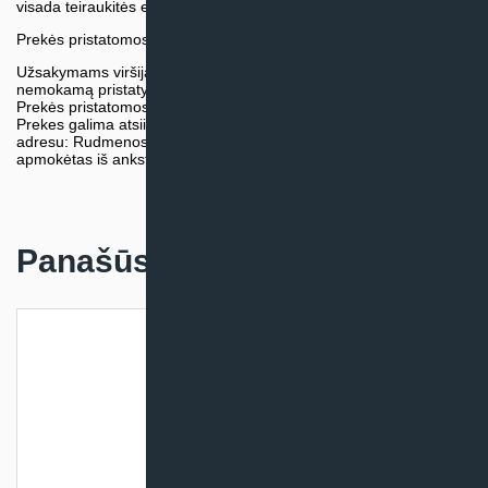
visada teiraukitės el. paštu:
vytautas@klimatosprendimai.lt
Prekės pristatomos naudojantis kurjerių tarnybų paslaugomis.
Užsakymams viršijantiems 300€ sumą visuomet taikome
nemokamą pristatymą.
Prekės pristatomos visoje Lietuvos teritorijoje.
Prekes galima atsiimti nemokamai patiems, mūsų sandėlio
adresu: Rudmenos g. 5, Kaunas. Užsakymas turi būti pateiktas ir
apmokėtas iš anksto.
Panašūs produktai