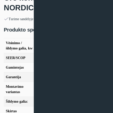
NORDIC KMCD
Turime sandėlyje
Produkto specifikacija:
Vėsinimo /
vės. 2.5kW / šild. 3.2kW, vės. 3.4kW / šild.
šildymo galia, kw
4.0kW, vės. 4.2kW / šild. 5.4kW
SEER/SCOP
7.50/4.60
Gamintojas
Fujitsu
Garantija
24 mėn
Montavimo
Sieninis
variantas
Šildymo galia:
Modeliai iki 10kW
Skirtas