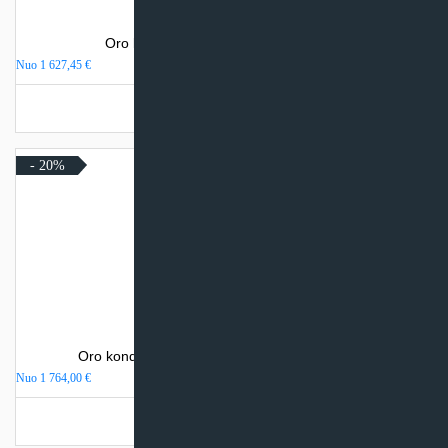
Oro kondicionierius Electrolux VIKING
Nuo
1 627,45
€
Turime sandėlyje
- 20%
Oro kondicionierius Daikin NORDIC PERFERA
Nuo
1 764,00
€
Turime sandėlyje