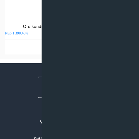
Oro kondicionierius Daikin NORDIC COMFORA
Nuo
1 390,40
€
Turime sandėlyje
MB “KLIMATO SPRENDIMAI”
Įmonės kodas: 304842792