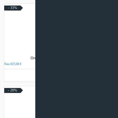
- 33%
Oro kondicionierius Daikin Sensira
Nuo
825,60
€
Turime sandėlyje
- 20%