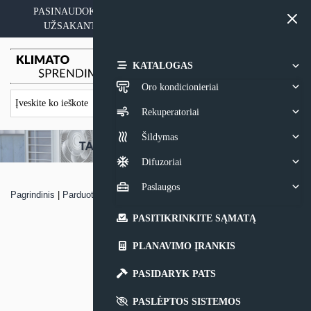
Skip
PASINAUDOKITE YPATINGAIS KAINOS PASIŪLYMAIS
to
UŽSAKANT ĮRANGĄ SU MONTAVIMO PASLAUGA
content
0,00
€
KATALOGAS
Oro kondicionieriai
Rekuperatoriai
Šildymas
Difuzoriai
Paslaugos
Pagrindinis
|
Parduotuvė
|
Oro kondicionierius Fujitsu NORDIC KMCD
PASITIKRINKITE SĄMATĄ
PLANAVIMO ĮRANKIS
PASIDARYK PATS
PASLĖPTOS SISTEMOS