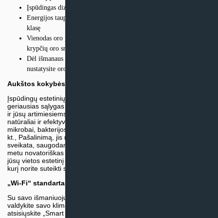
Įspūdingas dizainas, atnaujinantis kiekvieną patalpą
Energijos taupymas ir puikios savybės naudojant A +++ energijos
klasę
Vienodas oro pasiskirstymas ir subalansuota temperatūra dėl 4
krypčių oro srauto
Dėl išmanaus nuotolinio valdymo, veikiančio per „Wi-Fi“,
nustatysite oro kondicionierių, kad ir kur bebūtumėte
Aukštos kokybės švarus oras jūsų aplinkoje!
Įspūdingų estetinių oro kondicionierių „Dark“ serija garantuoja
geriausias sąlygas jūsų namų aplinkoje, siūlydama saugumą jums
ir jūsų artimiesiems. Dėl įmontuoto galingo jonizatoriaus, kuris
natūraliai ir efektyviai užtikrina kenksmingų dalelių, tokių kaip
mikrobai, bakterijos, virusai, žiedadulkės, dūmai, dulkės, kvapai ir
kt., Pašalinimą, jis rūpinasi ne tik idealia temperatūra, bet ir jūsų
sveikata, saugodamas nuo nepalankių aplinkos sąlygų. Tuo pat
metu novatoriškas juodo veidrodžio dizainas, garantuoja absoliutų
jūsų vietos estetinį atnaujinimą ir pritaikymą bet kokio tipo dekorui,
kurį norite suteikti savo namams.
„Wi-Fi“ standartas
Su savo išmaniuoju telefonu ar planšetiniu kompiuteriu lengvai
valdykite savo klimatą, kad ir kur būtumėte. Nemokamai
atsisiųskite „Smart Clima“ programą iš „Google Play“ ir „App