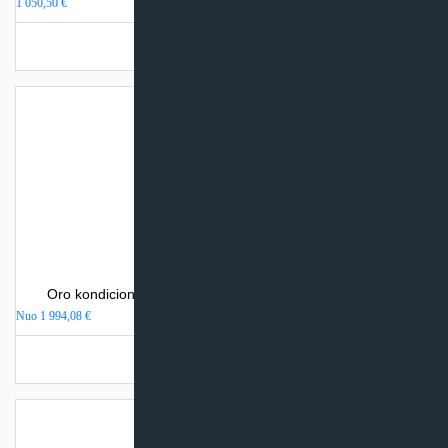
1 050,50
€
Užsakoma prekė
Oro kondicionierius Mitsubishi Heavy Industries SRK-ZR
Nuo
1 994,08
€
Turime sandėlyje