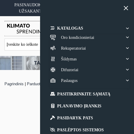
Skip
PASINAUDOKITE YPATINGAIS KAINOS PASIŪLYMAIS
to
UŽSAKANT ĮRANGĄ SU MONTAVIMO PASLAUGA
content
0,00
€
KATALOGAS
Oro kondicionieriai
Rekuperatoriai
Šildymas
Difuzoriai
Paslaugos
Pagrindinis
|
Parduotuvė
|
Oro kondicionierius Inventor Dark
PASITIKRINKITE SĄMATĄ
PLANAVIMO ĮRANKIS
PASIDARYK PATS
PASLĖPTOS SISTEMOS