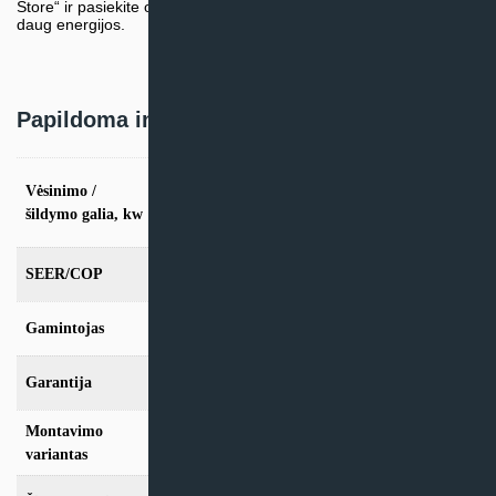
Store“ ir pasiekite optimalias temperatūros sąlygas, sutaupydami
daug energijos.
Papildoma informacija
vės. 2,6kW / šild. 2.9kW, vės. 3,5kW / šild.
Vėsinimo /
3.8kW, vės. 5,3kW / šild. 5.5kW, vės. 7,0kW
šildymo galia, kw
/ šild. 7.1kW
SEER/COP
6,8/4,1
Gamintojas
Inventor
Garantija
24 mėn
Montavimo
Sieninis
variantas