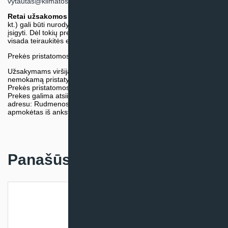
vytautas@klimatosprendimai.lt
)
Retai užsakomos specifinės prekė
s (pvz. pramoninė įranga ir
kt.) gali būti nurodytos su preliminaria kaina, be galimybės jų
įsigyti. Dėl tokių prekių įsigijimo, tikslios kainos ir tiekimo termino
visada teiraukitės el. paštu:
vytautas@klimatosprendimai.lt
Prekės pristatomos naudojantis kurjerių tarnybų paslaugomis.
Užsakymams viršijantiems 300€ sumą visuomet taikome
nemokamą pristatymą.
Prekės pristatomos visoje Lietuvos teritorijoje.
Prekes galima atsiimti nemokamai patiems, mūsų sandėlio
adresu: Rudmenos g. 5, Kaunas. Užsakymas turi būti pateiktas ir
apmokėtas iš anksto.
Panašūs produktai