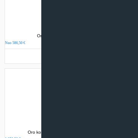
Oro kondicionierius Gree PULAR
Nuo
586,50
€
Turime sandėlyje
Oro kondicionierius Gree AMBER NORDIC