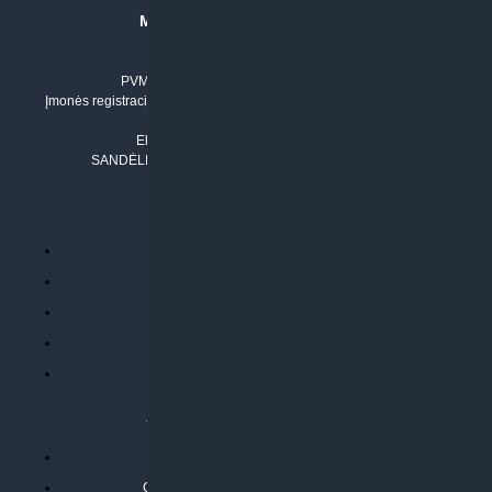
MB “KLIMATO SPRENDIMAI”
Įmonės kodas: 304842792
PVM mokėtojo numeris: LT100011803210
Įmonės registracijos adresas: Draugystės g. 17-1, LT-51229 Kaunas
Tel. Nr.:
+37061042778
El. paštas:
info@klimatosprendimai.lt
SANDĖLIO ADRESAS: RUDMENOS G. 5-3, Kaunas
PERKANT INTERNETU
Parduotuvės taisyklės
Prekių garantija ir grąžinimas
Atsiskaitymo būdai
Pristatymo sąlygos
Privatumo politika
ATLIEKAMOS PASLAUGOS
Kondicionierių montavimas
Oras-vanduo šilumos siurblių montavimas