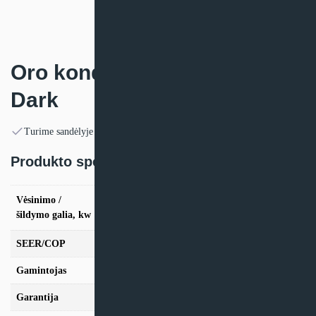
Oro kondicionierius Inventor
Dark
Turime sandėlyje
Produkto specifikacija:
vės. 2,6kW / šild. 2.9kW, vės. 3,5kW / šild.
Vėsinimo /
3.8kW, vės. 5,3kW / šild. 5.5kW, vės. 7,0kW /
šildymo galia, kw
šild. 7.1kW
SEER/COP
6,8/4,1
Gamintojas
Inventor
Garantija
24 mėn