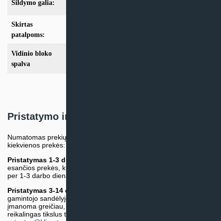
Šildymo galia:
Modeliai iki 10kW
Skirtas
iki 25m2
,
iki 35m2
,
iki 50m2
,
iki 70m2
patalpoms:
Vidinio bloko
Juoda
spalva
Pristatymo informacija
Numatomas prekių pristatymo terminas nurodomas atskirai prie
kiekvienos prekės:
Pristatymas 1-3 d.d.
(Mūsų sandėlyje arba tiekėjo sandėlyje
esančios prekės, kurių atsiėmimą arba pristatymą galime suruošti
per 1-3 darbo dienas.)
Pristatymas 3-14 d.d. arba ilgiau*
(Tiekėjo sandėlyje arba
gamintojo sandėlyje esančios prekės. Prekė bus pristatyta kaip
įmanoma greičiau, tačiau tiekimo terminas gali skirtis. Jei
reikalingas tikslus terminas, iš anksto teiraukitės el. paštu: