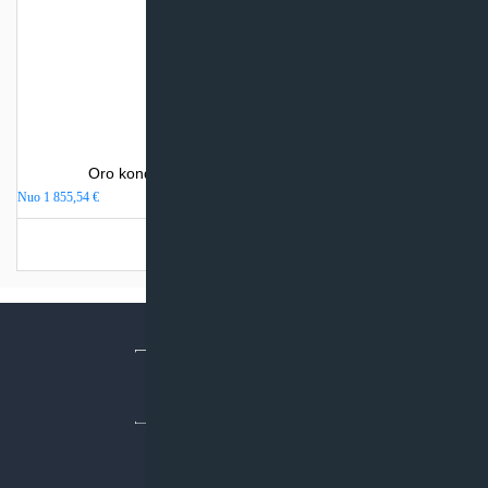
Oro kondicionierius Sinclair WALL MOUNTED
Nuo
1 855,54
€
Turime sandėlyje