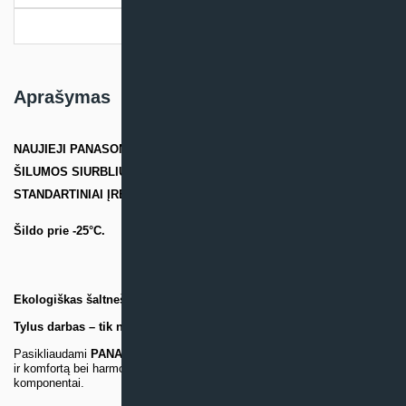
Pristatymo informacija
Aprašymas
NAUJIEJI
PANASONIC CZ SERIJOS
ORO KONDICIONIERIŲ –
ŠILUMOS SIURBLIŲ MODELIAI YRA EFEKTYVŪS, EKONOMIŠKI,
STANDARTINIAI
ĮRENGINIAI.
Šildo prie
-25°C
.
Ekologiškas šaltnešis (freonas)
R32
–
draugiškas aplinkai.
Tylus darbas – tik nuo
21 dB(A)
.
Pasikliaudami
PANASONIC
, būsite tikri, kad Jūsų interesai į patogumą
ir komfortą bei harmonija su gamta
–
du tarpusavyje derantys
komponentai
.