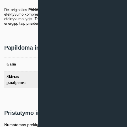
Dėl originalios
PANASONIC
inverterio technologijos ir didelio
efektyvumo kompresoriaus užtikrinamas aukščiausias eksploatavimo
efektyvumo lygis. Todėl Jums reikės mažiau mokėti už elektros
energiją, taip prisidėsite prie aplinkos apsaugos.
Papildoma informacija
Galia
2.5kW, 3.5kW
Skirtas
iki 25m2
,
iki 35m2
patalpoms:
Pristatymo informacija
Numatomas prekių pristatymo terminas nurodomas atskirai prie