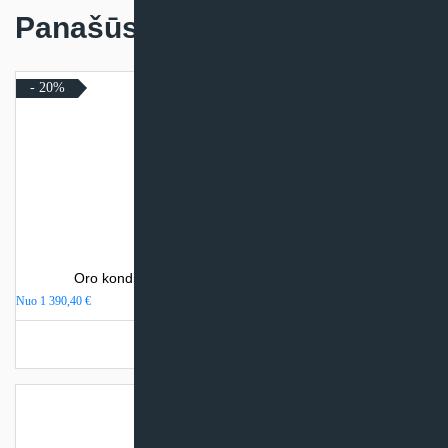
Panašūs produktai
- 20%
Oro kondicionierius Daikin NORDIC COMFORA
Nuo
1 390,40
€
Turime sandėlyje