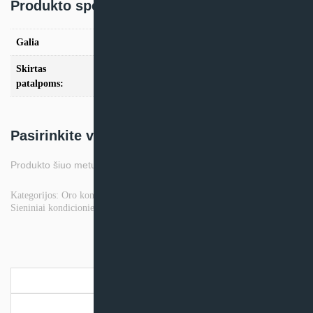
Produkto specifikacija:
Galia
2.5kW, 3.5kW
Skirtas
iki 25m2, iki 35m2
patalpoms:
Pasirinkite variantą:
Produkto šiuo metu neturime.
Kategorijos:
Oro kondicionieriai
,
Panasonic sieniniai kondicionieriai
,
Sieniniai kondicionieriai
Prekės ženklas:
PANASONIC
Aprašymas
Papildoma informacija