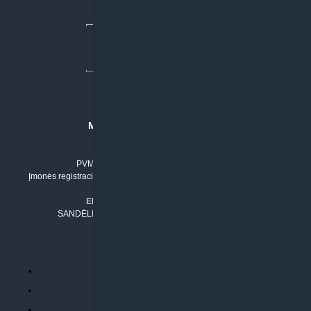
MB “KLIMATO SPRENDIMAI”
Įmonės kodas: 304842792
PVM mokėtojo numeris: LT100011803210
Įmonės registracijos adresas: Draugystės g. 17-1, LT-51229 Kaunas
Tel. Nr.:
+37061042778
El. paštas:
info@klimatosprendimai.lt
SANDĖLIO ADRESAS: RUDMENOS G. 5-3, Kaunas
PERKANT INTERNETU
Parduotuvės taisyklės
Prekių garantija ir grąžinimas
Atsiskaitymo būdai