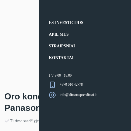
ES INVESTICIJOS
APIE MUS
STRAIPSNIAI
KONTAKTAI
I-V 9:00 - 18:00
+370 610 42778
Oro kondicionierius
info@klimatosprendimai.lt
Panasonic CZ-TKE
Turime sandėlyje