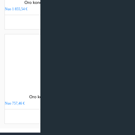
Oro kondicionierius Sinclair WALL MOUNTED
Nuo
1 855,54
€
Turime sandėlyje
Oro kondicionierius Electrolux MONACO
Nuo
757,46
€
Turime sandėlyje