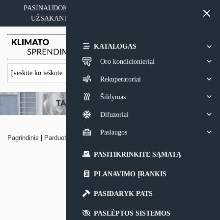
Skip
PASINAUDOKITE YPATINGAIS KAINOS PASIŪLYMAIS
to
UŽSAKANT ĮRANGĄ SU MONTAVIMO PASLAUGA
content
0,00
€
KATALOGAS
Oro kondicionieriai
Rekuperatoriai
Šildymas
Difuzoriai
Paslaugos
Pagrindinis
|
Parduotuvė
|
Oro kondicionierius Panasonic CZ-TKE
PASITIKRINKITE SĄMATĄ
PLANAVIMO ĮRANKIS
PASIDARYK PATS
PASLĖPTOS SISTEMOS