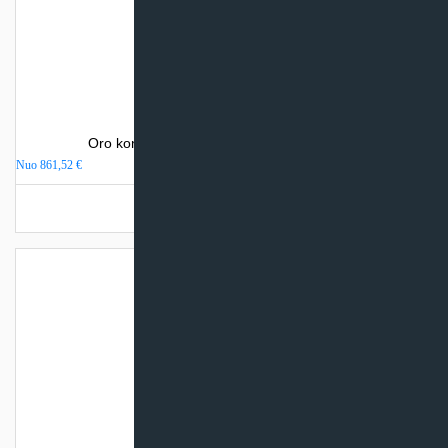
Oro kondicionierius Electrolux AVALANCHE
Nuo
861,52
€
Turime sandėlyje