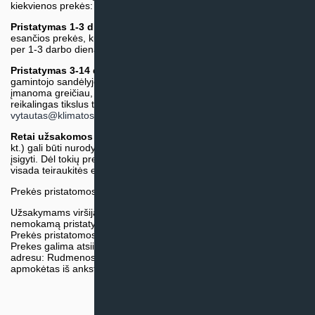
kiekvienos prekės:
Pristatymas 1-3 d.d.
(Mūsų sandėlyje arba tiekėjo sandėlyje
esančios prekės, kurių atsiėmimą arba pristatymą galime suruošti
per 1-3 darbo dienas.)
Pristatymas 3-14 d.d. arba ilgiau*
(Tiekėjo sandėlyje arba
gamintojo sandėlyje esančios prekės. Prekė bus pristatyta kaip
įmanoma greičiau, tačiau tiekimo terminas gali skirtis. Jei
reikalingas tikslus terminas, iš anksto teiraukitės el. paštu:
vytautas@klimatosprendimai.lt
)
Retai užsakomos specifinės prekė
s (pvz. pramoninė įranga ir
kt.) gali būti nurodytos su preliminaria kaina, be galimybės jų
įsigyti. Dėl tokių prekių įsigijimo, tikslios kainos ir tiekimo termino
visada teiraukitės el. paštu:
vytautas@klimatosprendimai.lt
Prekės pristatomos naudojantis kurjerių tarnybų paslaugomis.
Užsakymams viršijantiems 300€ sumą visuomet taikome
nemokamą pristatymą.
Prekės pristatomos visoje Lietuvos teritorijoje.
Prekes galima atsiimti nemokamai patiems, mūsų sandėlio
adresu: Rudmenos g. 5, Kaunas. Užsakymas turi būti pateiktas ir
apmokėtas iš anksto.