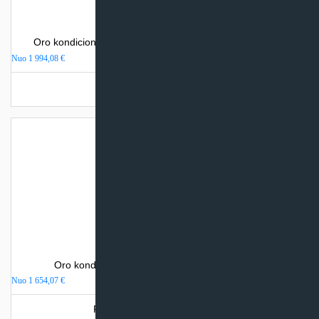
Oro kondicionierius Mitsubishi Heavy Industries SRK-ZR
Nuo
1 994,08
€
Turime sandėlyje
Oro kondicionierius Mitsubishi Electric MSZ-AP
Nuo
1 654,07
€
Produkto šiuo metu neturime.