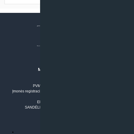
MB “KLIMATO SPRENDIMAI”
Įmonės kodas: 304842792
PVM mokėtojo numeris: LT100011803210
Įmonės registracijos adresas: Draugystės g. 17-1, LT-51229 Kaunas
Tel. Nr.:
+37061042778
El. paštas:
info@klimatosprendimai.lt
SANDĖLIO ADRESAS: RUDMENOS G. 5-3, Kaunas
PERKANT INTERNETU
Parduotuvės taisyklės