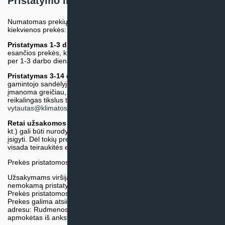
Pristatymo informacija
Numatomas prekių pristatymo terminas nurodomas atskirai prie
kiekvienos prekės:
Pristatymas 1-3 d.d.
(Mūsų sandėlyje arba tiekėjo sandėlyje
esančios prekės, kurių atsiėmimą arba pristatymą galime suruošti
per 1-3 darbo dienas.)
Pristatymas 3-14 d.d. arba ilgiau*
(Tiekėjo sandėlyje arba
gamintojo sandėlyje esančios prekės. Prekė bus pristatyta kaip
įmanoma greičiau, tačiau tiekimo terminas gali skirtis. Jei
reikalingas tikslus terminas, iš anksto teiraukitės el. paštu:
vytautas@klimatosprendimai.lt
)
Retai užsakomos specifinės prekė
s (pvz. pramoninė įranga ir
kt.) gali būti nurodytos su preliminaria kaina, be galimybės jų
įsigyti. Dėl tokių prekių įsigijimo, tikslios kainos ir tiekimo termino
visada teiraukitės el. paštu:
vytautas@klimatosprendimai.lt
Prekės pristatomos naudojantis kurjerių tarnybų paslaugomis.
Užsakymams viršijantiems 300€ sumą visuomet taikome
nemokamą pristatymą.
Prekės pristatomos visoje Lietuvos teritorijoje.
Prekes galima atsiimti nemokamai patiems, mūsų sandėlio
adresu: Rudmenos g. 5, Kaunas. Užsakymas turi būti pateiktas ir
apmokėtas iš anksto.