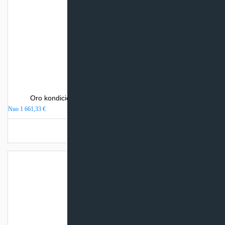
Oro kondicionierius Mitsubishi Electric MSZ-EF-VEH
Nuo
1 661,33
€
Turime sandėlyje