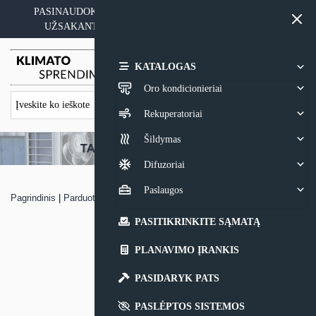
Skip
PASINAUDOKITE YPATINGAIS KAINOS PASIŪLYMAIS
to
UŽSAKANT ĮRANGĄ SU MONTAVIMO PASLAUGA
content
0,00
€
KATALOGAS
Oro kondicionieriai
Rekuperatoriai
Šildymas
Difuzoriai
Paslaugos
Pagrindinis
|
Parduotuvė
|
Oro kondicionierius Panasonic LZ
PASITIKRINKITE SĄMATĄ
PLANAVIMO ĮRANKIS
PASIDARYK PATS
PASLĖPTOS SISTEMOS