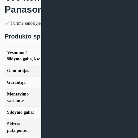
Panasonic LZ
Turime sandėlyje
Produkto specifikacija:
Vėsinimo /
vės. 2.5kW / šild. 3.6kW, vės. 3.5kW / šild.
šildymo galia, kw
4.2kW
Gamintojas
Panasonic
Garantija
24 mėn
Montavimo
Sieninis
variantas
Šildymo galia:
Modeliai iki 10kW
Skirtas
iki 25m2, iki 35m2
patalpoms: