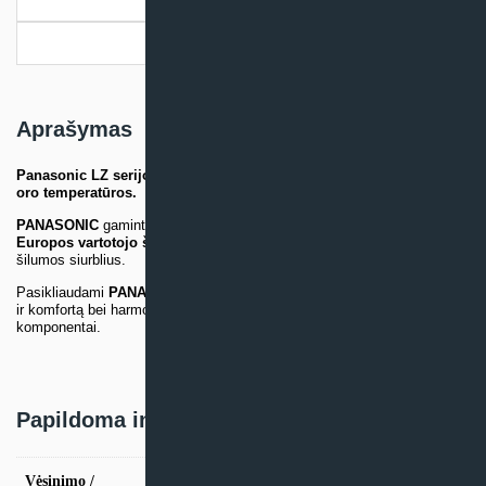
Papildoma informacija
Pristatymo informacija
Aprašymas
Panasonic LZ serijos šilumos siurbliai
šildo net prie
-35°C
lauko
oro
temperatūros.
PANASONIC
gamintojas siūlo pačius maksimaliausius
Šiaurės
Europos vartotojo šildymosi reikalavimus
atitinkančius oras-oras
šilumos siurblius.
Pasikliaudami
PANASONIC
, būsite tikri, kad Jūsų interesai į patogumą
ir komfortą bei harmonija su gamta
–
du tarpusavyje derantys
komponentai
.
Papildoma informacija
Vėsinimo /
vės. 2.5kW / šild. 3.6kW, vės. 3.5kW / šild.