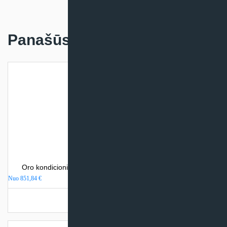
Panašūs produktai
Oro kondicionierius Mitsubishi Heavy Industries SRK-ZSP
Nuo
851,84
€
Turime sandėlyje