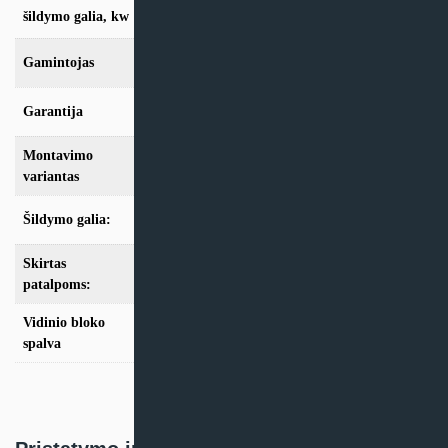
4.2kW
šildymo galia, kw
Gamintojas
Panasonic
Garantija
24 mėn
Montavimo
Sieninis
variantas
Šildymo galia:
Modeliai iki 10kW
Skirtas
iki 25m2
,
iki 35m2
patalpoms:
Vidinio bloko
Balta
spalva