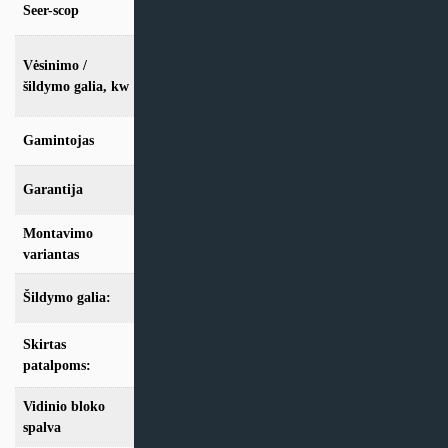
Seer-scop
6,3/4,1, 6,1/4,2, 5,7/4, 6,2/4
vės. 2,5kW / šild. 3.4kW, vės. 3,6kW / šild.
Vėsinimo /
4.0kW, vės. 5.0kW / šild. 5.3kW, vės. 6,7kW
šildymo galia, kw
/ šild. 7.7kW, vės. 9,5kW / šild. 11.2kW
Gamintojas
Toshiba
Garantija
24 mėn
Montavimo
Sieninis
variantas
Šildymo galia:
Modeliai iki 10kW
Skirtas
iki 100m2
,
iki 25m2
,
iki 35m2
,
iki 50m2
,
iki
70m2
patalpoms:
Vidinio bloko
Balta
spalva