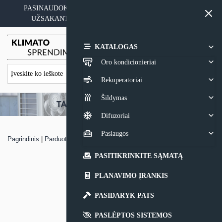
Skip
PASINAUDOKITE YPATINGAIS KAINOS PASIŪLYMAIS
to
UŽSAKANT ĮRANGĄ SU MONTAVIMO PASLAUGA
content
0,00
€
KATALOGAS
Oro kondicionieriai
Rekuperatoriai
Šildymas
Difuzoriai
Paslaugos
Pagrindinis
|
Parduotuvė
|
Oro kondicionierius Toshiba DIGITAL Inverter
PASITIKRINKITE SĄMATĄ
PLANAVIMO ĮRANKIS
PASIDARYK PATS
PASLĖPTOS SISTEMOS