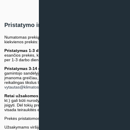
Pristatymo informacija
Numatomas prekių pristatymo terminas nurodomas atskirai prie
kiekvienos prekės:
Pristatymas 1-3 d.d.
(Mūsų sandėlyje arba tiekėjo sandėlyje
esančios prekės, kurių atsiėmimą arba pristatymą galime suruošti
per 1-3 darbo dienas.)
Pristatymas 3-14 d.d. arba ilgiau*
(Tiekėjo sandėlyje arba
gamintojo sandėlyje esančios prekės. Prekė bus pristatyta kaip
įmanoma greičiau, tačiau tiekimo terminas gali skirtis. Jei
reikalingas tikslus terminas, iš anksto teiraukitės el. paštu:
vytautas@klimatosprendimai.lt
)
Retai užsakomos specifinės prekė
s (pvz. pramoninė įranga ir
kt.) gali būti nurodytos su preliminaria kaina, be galimybės jų
įsigyti. Dėl tokių prekių įsigijimo, tikslios kainos ir tiekimo termino
visada teiraukitės el. paštu:
vytautas@klimatosprendimai.lt
Prekės pristatomos naudojantis kurjerių tarnybų paslaugomis.
Užsakymams viršijantiems 300€ sumą visuomet taikome