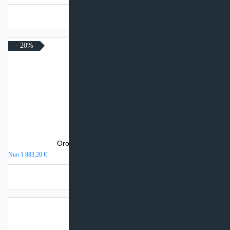
Turime sandėlyje
- 20%
Oro kondicionierius Daikin STYLISH
Nuo
1 883,20
€
Turime sandėlyje