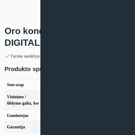
Oro kondicionierius Toshiba
DIGITAL Inverter
Turime sandėlyje
Produkto specifikacija:
Seer-scop
6,3/4,1, 6,1/4,2, 5,7/4, 6,2/4
vės. 2,5kW / šild. 3.4kW, vės. 3,6kW / šild.
Vėsinimo /
4.0kW, vės. 5.0kW / šild. 5.3kW, vės. 6,7kW /
šildymo galia, kw
šild. 7.7kW, vės. 9,5kW / šild. 11.2kW
Gamintojas
Toshiba
Garantija
24 mėn