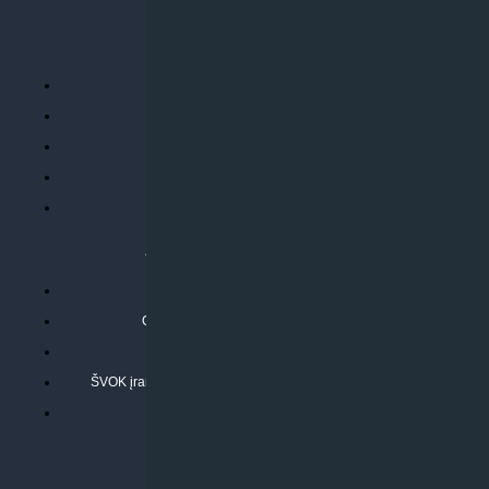
PERKANT INTERNETU
Parduotuvės taisyklės
Prekių garantija ir grąžinimas
Atsiskaitymo būdai
Pristatymo sąlygos
Privatumo politika
ATLIEKAMOS PASLAUGOS
Kondicionierių montavimas
Oras-vanduo šilumos siurblių montavimas
Rekuperatoriaus montavimas
ŠVOK įrangos remontas, aptarnavimas ir techninė priežiūra
Pasitikrinkite sąmatą