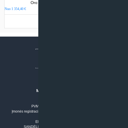
Oro kondicionierius Daikin PERFERA
Nuo
1 354,40
€
Turime sandėlyje
MB “KLIMATO SPRENDIMAI”
Įmonės kodas: 304842792
PVM mokėtojo numeris: LT100011803210
Įmonės registracijos adresas: Draugystės g. 17-1, LT-51229 Kaunas
Tel. Nr.:
+37061042778
El. paštas:
info@klimatosprendimai.lt
SANDĖLIO ADRESAS: RUDMENOS G. 5-3, Kaunas