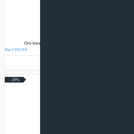
Oro kondicionierius Sinclair WALL MOUNTED
Nuo
1 855,54
€
Turime sandėlyje
- 20%