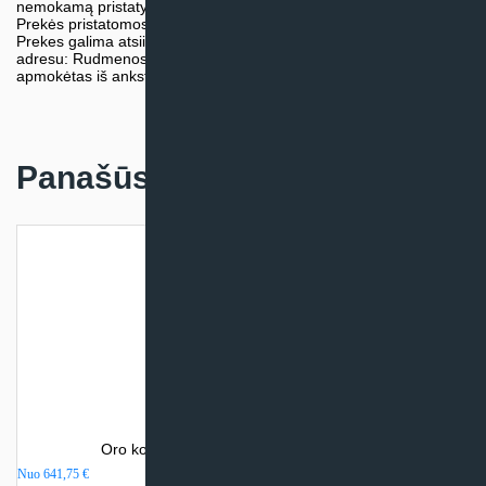
nemokamą pristatymą.
Prekės pristatomos visoje Lietuvos teritorijoje.
Prekes galima atsiimti nemokamai patiems, mūsų sandėlio
adresu: Rudmenos g. 5, Kaunas. Užsakymas turi būti pateiktas ir
apmokėtas iš anksto.
Panašūs produktai
Oro kondicionierius Gree LOMO NORDIC
Nuo
641,75
€