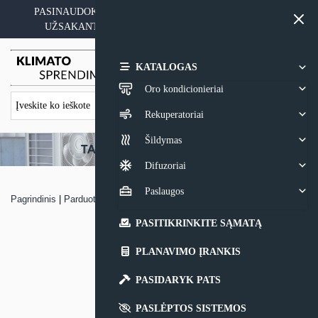
Skip
PASINAUDOKITE YPATINGAIS KAINOS PASIŪLYMAIS
to
UŽSAKANT ĮRANGĄ SU MONTAVIMO PASLAUGA
content
0,00
€
KATALOGAS
Oro kondicionieriai
Rekuperatoriai
Šildymas
Difuzoriai
Paslaugos
Pagrindinis
|
Parduotuvė
|
Oro kondicionierius Toshiba Inverter Aurora
PASITIKRINKITE SĄMATĄ
PLANAVIMO ĮRANKIS
PASIDARYK PATS
PASLĖPTOS SISTEMOS