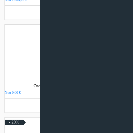
Turime sandėlyje
Oro kondicionierius Sinclair VISION
Nuo
0,00
€
Turime sandėlyje
- 20%