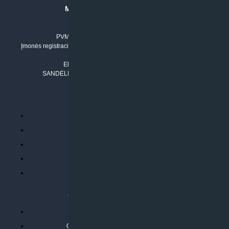
MB “KLIMATO SPRENDIMAI”
Įmonės kodas: 304842792
PVM mokėtojo numeris: LT100011803210
Įmonės registracijos adresas: Draugystės g. 17-1, LT-51229 Kaunas
Tel. Nr.:
+37061042778
El. paštas:
info@klimatosprendimai.lt
SANDĖLIO ADRESAS: RUDMENOS G. 5-3, Kaunas
PERKANT INTERNETU
Parduotuvės taisyklės
Prekių garantija ir grąžinimas
Atsiskaitymo būdai
Pristatymo sąlygos
Privatumo politika
ATLIEKAMOS PASLAUGOS
Kondicionierių montavimas
Oras-vanduo šilumos siurblių montavimas