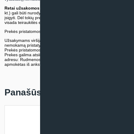
Retai užsakomos specifinės prekė
s (pvz. pramoninė įranga ir
kt.) gali būti nurodytos su preliminaria kaina, be galimybės jų
įsigyti. Dėl tokių prekių įsigijimo, tikslios kainos ir tiekimo termino
visada teiraukitės el. paštu:
vytautas@klimatosprendimai.lt
Prekės pristatomos naudojantis kurjerių tarnybų paslaugomis.
Užsakymams viršijantiems 300€ sumą visuomet taikome
nemokamą pristatymą.
Prekės pristatomos visoje Lietuvos teritorijoje.
Prekes galima atsiimti nemokamai patiems, mūsų sandėlio
adresu: Rudmenos g. 5, Kaunas. Užsakymas turi būti pateiktas ir
apmokėtas iš anksto.
Panašūs produktai