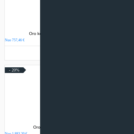
Oro kondicionierius Electrolux MONACO
Nuo
757,46
€
Turime sandėlyje
- 20%
Oro kondicionierius Daikin STYLISH
Nuo
1 883,20
€