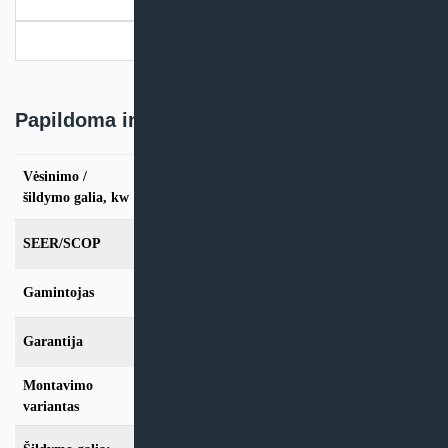
Papildoma informacija
Pristatymo informacija
Papildoma informacija
Vėsinimo /
vės. 2,5kW / šild. 3,2kW, vės. 3,5kW / šild.
4,2kW
šildymo galia, kw
SEER/SCOP
6,5/4,6
Gamintojas
Toshiba
Garantija
24 mėn
Montavimo
Sieninis
variantas