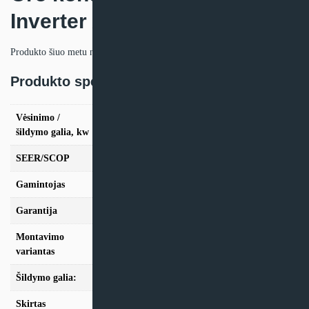
Inverter Aurora
Produkto šiuo metu neturime.
Produkto specifikacija:
Vėsinimo /
vės. 2,5kW / šild. 3,2kW, vės. 3,5kW / šild.
šildymo galia, kw
4,2kW
SEER/SCOP
6,5/4,6
Gamintojas
Toshiba
Garantija
24 mėn
Montavimo
Sieninis
variantas
Šildymo galia:
Modeliai iki 10kW
Skirtas