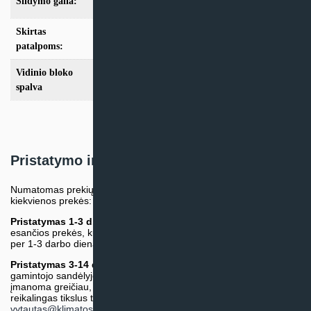
Šildymo galia:
Modeliai iki 10kW
Skirtas
iki 25m2
,
iki 35m2
patalpoms:
Vidinio bloko
Balta
spalva
Pristatymo informacija
Numatomas prekių pristatymo terminas nurodomas atskirai prie
kiekvienos prekės:
Pristatymas 1-3 d.d.
(Mūsų sandėlyje arba tiekėjo sandėlyje
esančios prekės, kurių atsiėmimą arba pristatymą galime suruošti
per 1-3 darbo dienas.)
Pristatymas 3-14 d.d. arba ilgiau*
(Tiekėjo sandėlyje arba
gamintojo sandėlyje esančios prekės. Prekė bus pristatyta kaip
įmanoma greičiau, tačiau tiekimo terminas gali skirtis. Jei
reikalingas tikslus terminas, iš anksto teiraukitės el. paštu:
vytautas@klimatosprendimai.lt
)