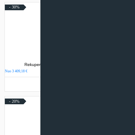
- 30%
Rekuperatorius Komfovent Domekt CF 700 F
Nuo
3 409,18
€
Turime sandėlyje
- 20%