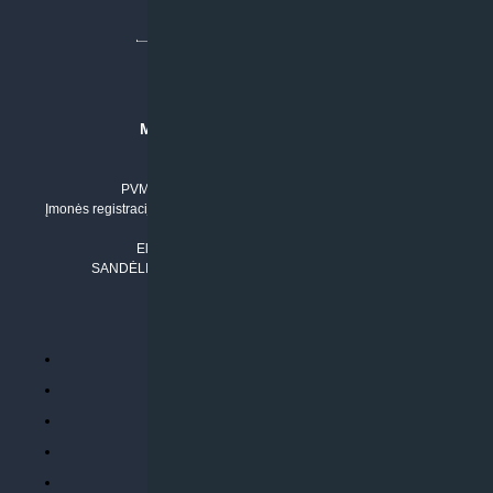
MB “KLIMATO SPRENDIMAI”
Įmonės kodas: 304842792
PVM mokėtojo numeris: LT100011803210
Įmonės registracijos adresas: Draugystės g. 17-1, LT-51229 Kaunas
Tel. Nr.:
+37061042778
El. paštas:
info@klimatosprendimai.lt
SANDĖLIO ADRESAS: RUDMENOS G. 5-3, Kaunas
PERKANT INTERNETU
Parduotuvės taisyklės
Prekių garantija ir grąžinimas
Atsiskaitymo būdai
Pristatymo sąlygos
Privatumo politika