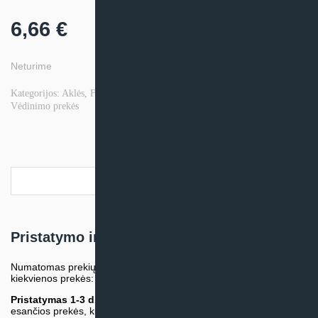
6,66
€
Neturime
Kategorijos:
Aklės
,
Frankische ortakių sistema
,
Pilnos ortakių sistemos
,
Vėdinimo prekės
Pristatymo informacija
Pristatymo informacija
Numatomas prekių pristatymo terminas nurodomas atskirai prie
kiekvienos prekės:
Pristatymas 1-3 d.d.
(Mūsų sandėlyje arba tiekėjo sandėlyje
esančios prekės, kurių atsiėmimą arba pristatymą galime suruošti