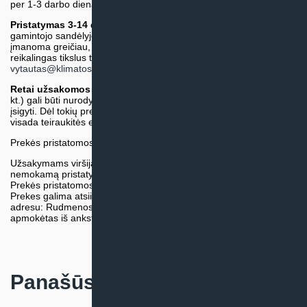
per 1-3 darbo dienas.)
Pristatymas 3-14 d.d. arba ilgiau*
(Tiekėjo sandėlyje arba
gamintojo sandėlyje esančios prekės. Prekė bus pristatyta kaip
įmanoma greičiau, tačiau tiekimo terminas gali skirtis. Jei
reikalingas tikslus terminas, iš anksto teiraukitės el. paštu:
vytautas@klimatosprendimai.lt
)
Retai užsakomos specifinės prekė
s (pvz. pramoninė įranga ir
kt.) gali būti nurodytos su preliminaria kaina, be galimybės jų
įsigyti. Dėl tokių prekių įsigijimo, tikslios kainos ir tiekimo termino
visada teiraukitės el. paštu:
vytautas@klimatosprendimai.lt
Prekės pristatomos naudojantis kurjerių tarnybų paslaugomis.
Užsakymams viršijantiems 300€ sumą visuomet taikome
nemokamą pristatymą.
Prekės pristatomos visoje Lietuvos teritorijoje.
Prekes galima atsiimti nemokamai patiems, mūsų sandėlio
adresu: Rudmenos g. 5, Kaunas. Užsakymas turi būti pateiktas ir
apmokėtas iš anksto.
Panašūs produktai