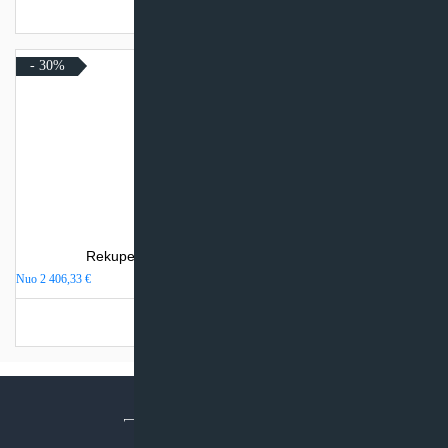
Turime sandėlyje
- 30%
Rekuperatorius Komfovent Domekt R 450 V
Nuo
2 406,33
€
Turime sandėlyje