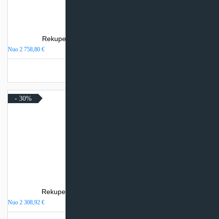
Rekuperatorius SystemAir SAVE VTR 300/B
Nuo
2 758,80
€
Turime sandėlyje
- 30%
Rekuperatorius Komfovent Domekt R 400 H
Nuo
2 308,92
€