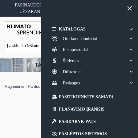
Skip
PASINAUDOKITE YPATINGAIS KAINOS PASIŪLYMAIS
to
UŽSAKANT ĮRANGĄ SU MONTAVIMO PASLAUGA
content
0,00
€
KATALOGAS
Oro kondicionieriai
Rekuperatoriai
Šildymas
Difuzoriai
Paslaugos
Pagrindinis
|
Parduotuvė
|
Perėjimas KPD kolektoriaus dėžei 160/125
PASITIKRINKITE SĄMATĄ
PLANAVIMO ĮRANKIS
PASIDARYK PATS
PASLĖPTOS SISTEMOS