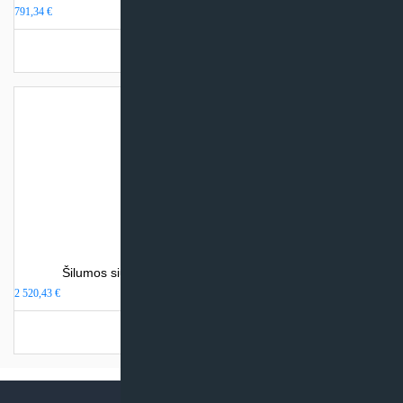
791,34
€
Turime sandėlyje
Šilumos siurblys tik karštam vandeniui Haier A2W
2 520,43
€
Turime sandėlyje