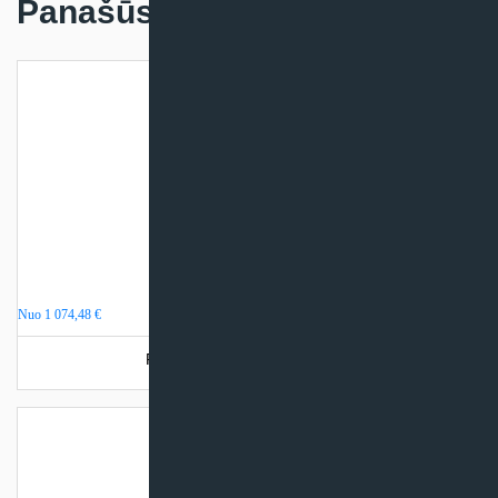
Panašūs produktai
Sieninis konvektorius Daikin
Nuo
1 074,48
€
Produkto šiuo metu neturime.