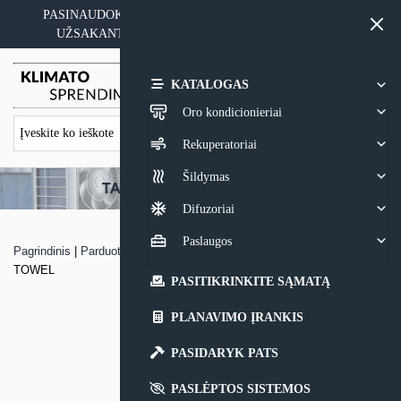
Skip
PASINAUDOKITE YPATINGAIS KAINOS PASIŪLYMAIS
to
UŽSAKANT ĮRANGĄ SU MONTAVIMO PASLAUGA
content
0,00
€
KATALOGAS
Oro kondicionieriai
Rekuperatoriai
Šildymas
Difuzoriai
Paslaugos
Pagrindinis
|
Parduotuvė
|
Rankų džiovintuvas Mitsubishi Electric JET
TOWEL
PASITIKRINKITE SĄMATĄ
PLANAVIMO ĮRANKIS
PASIDARYK PATS
PASLĖPTOS SISTEMOS