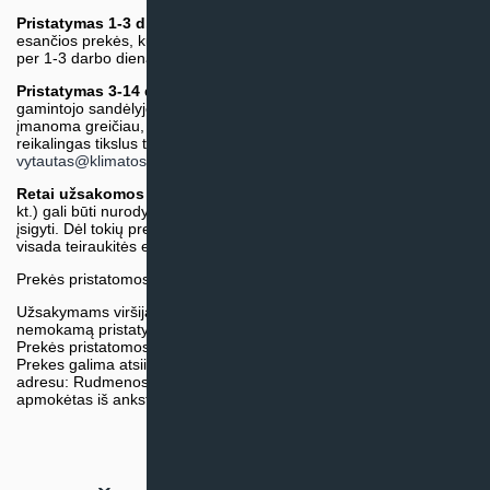
Pristatymas 1-3 d.d.
(Mūsų sandėlyje arba tiekėjo sandėlyje
esančios prekės, kurių atsiėmimą arba pristatymą galime suruošti
per 1-3 darbo dienas.)
Pristatymas 3-14 d.d. arba ilgiau*
(Tiekėjo sandėlyje arba
gamintojo sandėlyje esančios prekės. Prekė bus pristatyta kaip
įmanoma greičiau, tačiau tiekimo terminas gali skirtis. Jei
reikalingas tikslus terminas, iš anksto teiraukitės el. paštu:
vytautas@klimatosprendimai.lt
)
Retai užsakomos specifinės prekė
s (pvz. pramoninė įranga ir
kt.) gali būti nurodytos su preliminaria kaina, be galimybės jų
įsigyti. Dėl tokių prekių įsigijimo, tikslios kainos ir tiekimo termino
visada teiraukitės el. paštu:
vytautas@klimatosprendimai.lt
Prekės pristatomos naudojantis kurjerių tarnybų paslaugomis.
Užsakymams viršijantiems 300€ sumą visuomet taikome
nemokamą pristatymą.
Prekės pristatomos visoje Lietuvos teritorijoje.
Prekes galima atsiimti nemokamai patiems, mūsų sandėlio
adresu: Rudmenos g. 5, Kaunas. Užsakymas turi būti pateiktas ir
apmokėtas iš anksto.