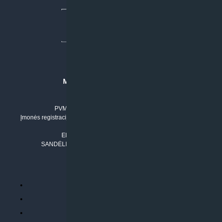
MB “KLIMATO SPRENDIMAI”
Įmonės kodas: 304842792
PVM mokėtojo numeris: LT100011803210
Įmonės registracijos adresas: Draugystės g. 17-1, LT-51229 Kaunas
Tel. Nr.:
+37061042778
El. paštas:
info@klimatosprendimai.lt
SANDĖLIO ADRESAS: RUDMENOS G. 5-3, Kaunas
PERKANT INTERNETU
Parduotuvės taisyklės
Prekių garantija ir grąžinimas
Atsiskaitymo būdai