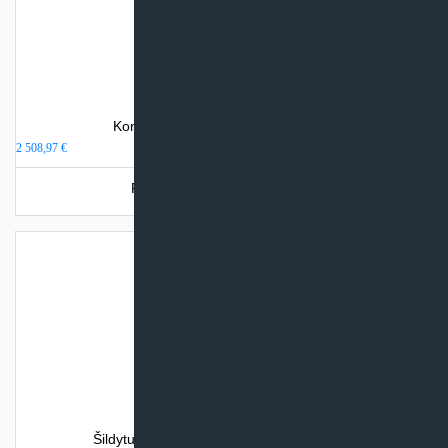
Kondensacinis katilas Clivet CCGIX
2 508,97
€
Produkto šiuo metu neturime.
Šildytuvas terasai (granulinis) HTW Freya