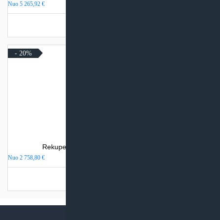
Nuo
5 265,92
€
Turime sandėlyje
- 20%
Rekuperatorius SystemAir SAVE VTR 300/B
Nuo
2 758,80
€
Turime sandėlyje