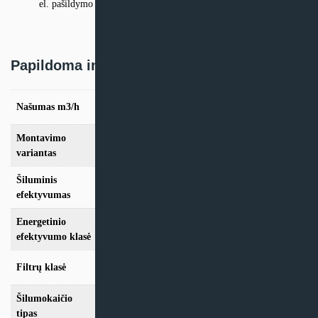
el. pašildymo tenas
Papildoma informacija
Našumas m3/h
570
Montavimo
Vertikalus
variantas
Šiluminis
87,2%
efektyvumas
Energetinio
A++
efektyvumo klasė
Filtrų klasė
G4 + F7
Šilumokaičio
Plokštelinis
tipas