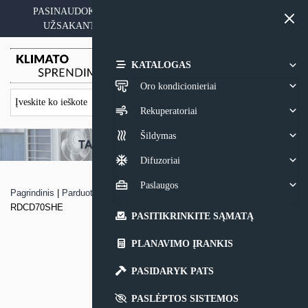
Skip
PASINAUDOKITE YPATINGAIS KAINOS PASIŪLYMAIS
to
UŽSAKANT ĮRANGĄ SU MONTAVIMO PASLAUGA
content
0,00
€
KATALOGAS
Oro kondicionieriai
Rekuperatoriai
Šildymas
Difuzoriai
Paslaugos
Pagrindinis
|
Parduotuvė
|
Rekuperatorius, entalpinis Brofer
RDCD70SHE
PASITIKRINKITE SĄMATĄ
PLANAVIMO ĮRANKIS
PASIDARYK PATS
PASLĖPTOS SISTEMOS