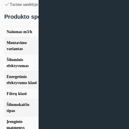
Turime sandėlyje
Produkto specifikacija:
Našumas m3/h
570
Montavimo
Vertikalus
variantas
Šiluminis
87,2%
efektyvumas
Energetinio
A++
efektyvumo klasė
Filtrų klasė
G4 + F7
Šilumokaičio
Plokštelinis
tipas
Įrenginio
matmenys
702x617x838