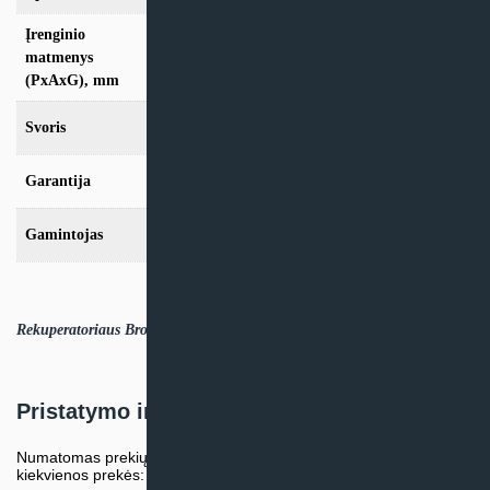
Įrenginio
702x617x838
matmenys
(PxAxG), mm
Svoris
41kg
Garantija
24 mėn
Gamintojas
Brink Climate Systems
Rekuperatoriaus Brofer RDCD50SH techniniai duomenys.PDF
Pristatymo informacija
Numatomas prekių pristatymo terminas nurodomas atskirai prie
kiekvienos prekės: