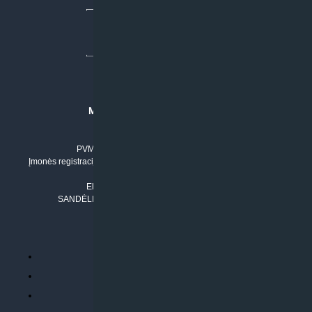
MB “KLIMATO SPRENDIMAI”
Įmonės kodas: 304842792
PVM mokėtojo numeris: LT100011803210
Įmonės registracijos adresas: Draugystės g. 17-1, LT-51229 Kaunas
Tel. Nr.:
+37061042778
El. paštas:
info@klimatosprendimai.lt
SANDĖLIO ADRESAS: RUDMENOS G. 5-3, Kaunas
PERKANT INTERNETU
Parduotuvės taisyklės
Prekių garantija ir grąžinimas
Atsiskaitymo būdai