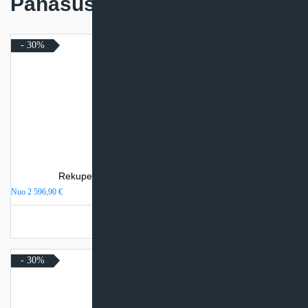
Panašūs produktai
- 30%
Rekuperatorius Komfovent Domekt R 600 H
Nuo
2 596,90
€
Turime sandėlyje
- 30%