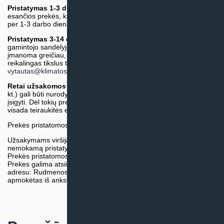
Pristatymas 1-3 d.d.
(Mūsų sandėlyje arba tiekėjo sandėlyje
esančios prekės, kurių atsiėmimą arba pristatymą galime suruošti
per 1-3 darbo dienas.)
Pristatymas 3-14 d.d. arba ilgiau*
(Tiekėjo sandėlyje arba
gamintojo sandėlyje esančios prekės. Prekė bus pristatyta kaip
įmanoma greičiau, tačiau tiekimo terminas gali skirtis. Jei
reikalingas tikslus terminas, iš anksto teiraukitės el. paštu:
vytautas@klimatosprendimai.lt
)
Retai užsakomos specifinės prekė
s (pvz. pramoninė įranga ir
kt.) gali būti nurodytos su preliminaria kaina, be galimybės jų
įsigyti. Dėl tokių prekių įsigijimo, tikslios kainos ir tiekimo termino
visada teiraukitės el. paštu:
vytautas@klimatosprendimai.lt
Prekės pristatomos naudojantis kurjerių tarnybų paslaugomis.
Užsakymams viršijantiems 300€ sumą visuomet taikome
nemokamą pristatymą.
Prekės pristatomos visoje Lietuvos teritorijoje.
Prekes galima atsiimti nemokamai patiems, mūsų sandėlio
adresu: Rudmenos g. 5, Kaunas. Užsakymas turi būti pateiktas ir
apmokėtas iš anksto.