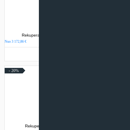
Rekuperatorius Komfovent DOMEKT CF 700 H
Nuo
3 172,86
€
Turime sandėlyje
- 20%
Rekuperatorius SystemAir SAVE VTR 700/B