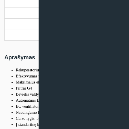
Aprašymas
Papildoma informacija
Dokumentai
Pristatymo informacija
Aprašymas
Rekuperatorius, kurio maksimalus oro srautas 570m /h prie 100Pa
Efektyvumas prie maksimalaus oro srauto 87,2%
Maksimalus elektros galingumas – 338W (230V)
Filtrai G4
Bevielis valdymas
Automatinis BY-PASS
EC ventiliatoriai
Naudingumo klasė – A++
Garso lygis: 57dB(A)
Į standartinę komplektaciją įeina: bevielis valdymo pultas, išorinis