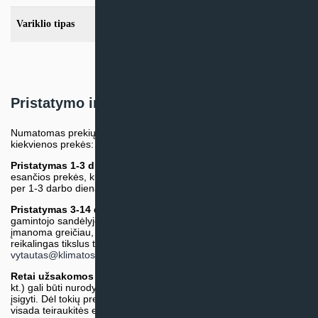
Variklio tipas
EC
Pristatymo informacija
Numatomas prekių pristatymo terminas nurodomas atskirai prie
kiekvienos prekės:
Pristatymas 1-3 d.d.
(Mūsų sandėlyje arba tiekėjo sandėlyje
esančios prekės, kurių atsiėmimą arba pristatymą galime suruošti
per 1-3 darbo dienas.)
Pristatymas 3-14 d.d. arba ilgiau*
(Tiekėjo sandėlyje arba
gamintojo sandėlyje esančios prekės. Prekė bus pristatyta kaip
įmanoma greičiau, tačiau tiekimo terminas gali skirtis. Jei
reikalingas tikslus terminas, iš anksto teiraukitės el. paštu:
vytautas@klimatosprendimai.lt
)
Retai užsakomos specifinės prekė
s (pvz. pramoninė įranga ir
kt.) gali būti nurodytos su preliminaria kaina, be galimybės jų
įsigyti. Dėl tokių prekių įsigijimo, tikslios kainos ir tiekimo termino
visada teiraukitės el. paštu:
vytautas@klimatosprendimai.lt