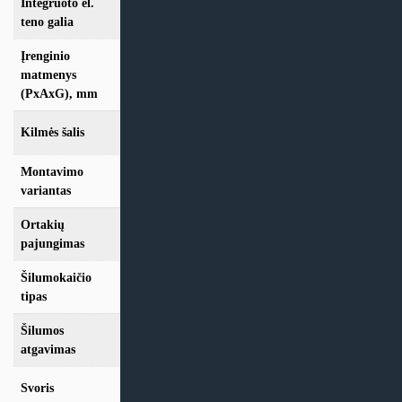
Integruoto el.
0.5 kW
teno galia
Įrenginio
1100x560x294
matmenys
(PxAxG), mm
Kilmės šalis
Lietuva
Montavimo
Lubinis
variantas
Ortakių
D160
pajungimas
Šilumokaičio
Plokštelinis
tipas
Šilumos
92 %
atgavimas
Svoris
29 Kg