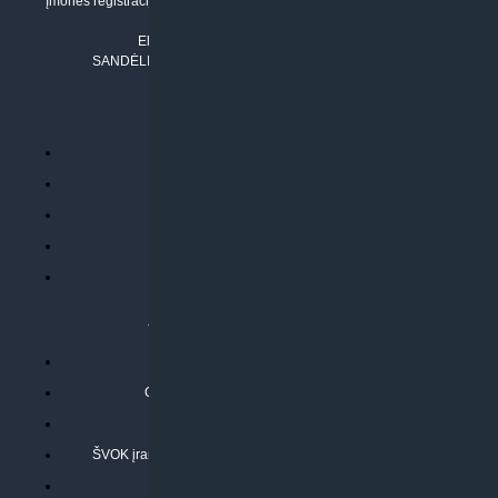
Įmonės registracijos adresas: Draugystės g. 17-1, LT-51229 Kaunas
Tel. Nr.:
+37061042778
El. paštas:
info@klimatosprendimai.lt
SANDĖLIO ADRESAS: RUDMENOS G. 5-3, Kaunas
PERKANT INTERNETU
Parduotuvės taisyklės
Prekių garantija ir grąžinimas
Atsiskaitymo būdai
Pristatymo sąlygos
Privatumo politika
ATLIEKAMOS PASLAUGOS
Kondicionierių montavimas
Oras-vanduo šilumos siurblių montavimas
Rekuperatoriaus montavimas
ŠVOK įrangos remontas, aptarnavimas ir techninė priežiūra
Pasitikrinkite sąmatą