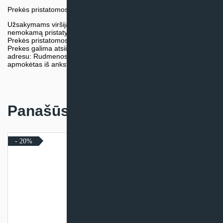
Prekės pristatomos naudojantis kurjerių tarnybų paslaugomis.
Užsakymams viršijantiems 300€ sumą visuomet taikome
nemokamą pristatymą.
Prekės pristatomos visoje Lietuvos teritorijoje.
Prekes galima atsiimti nemokamai patiems, mūsų sandėlio
adresu: Rudmenos g. 5, Kaunas. Užsakymas turi būti pateiktas ir
apmokėtas iš anksto.
Panašūs produktai
- 20%