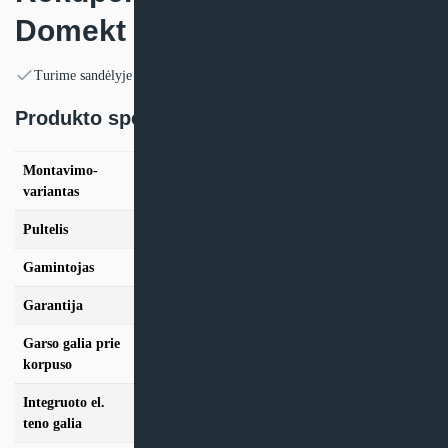
Domekt CF 150 F
Turime sandėlyje
Produkto specifikacija:
Montavimo-
Kairinis, Dešininis
variantas
Pultelis
C6.1, C6.2
Gamintojas
Komfovent
Garantija
24 mėn
Garso galia prie
40 dB
korpuso
Integruoto el.
0.5 kW
teno galia