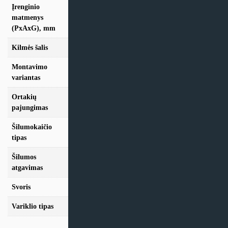
Įrenginio
matmenys
1100x560x294
(PxAxG), mm
Kilmės šalis
Lietuva
Montavimo
Lubinis
variantas
Ortakių
D160
pajungimas
Šilumokaičio
Plokštelinis
tipas
Šilumos
92 %
atgavimas
Svoris
29 Kg
Variklio tipas
EC