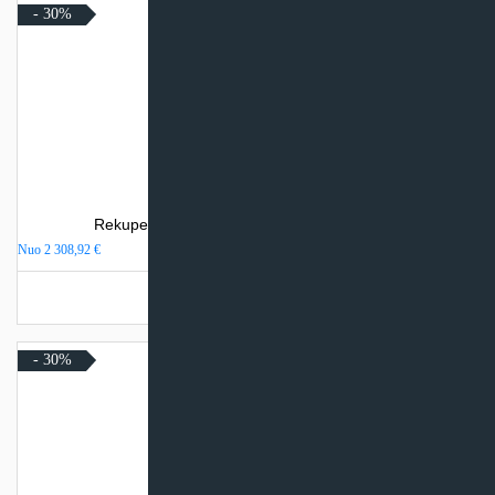
- 30%
Rekuperatorius Komfovent Domekt R 400 H
Nuo
2 308,92
€
Turime sandėlyje
- 30%