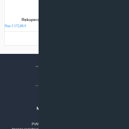
Rekuperatorius Komfovent DOMEKT CF 700 H
Nuo
3 172,86
€
Turime sandėlyje
MB “KLIMATO SPRENDIMAI”
Įmonės kodas: 304842792
PVM mokėtojo numeris: LT100011803210