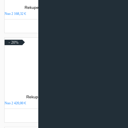
Rekuperatorius SystemAir SAVE VSR 150/B
Nuo
2 168,32
€
Turime sandėlyje
- 20%
Rekuperatorius SystemAir SAVE VSR 300
Nuo
2 420,00
€
Turime sandėlyje