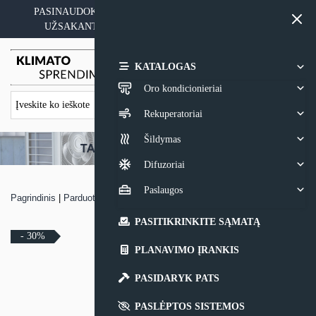
Skip
PASINAUDOKITE YPATINGAIS KAINOS PASIŪLYMAIS
to
UŽSAKANT ĮRANGĄ SU MONTAVIMO PASLAUGA
content
0,00
€
KATALOGAS
Oro kondicionieriai
Rekuperatoriai
Šildymas
Difuzoriai
Paslaugos
Pagrindinis
|
Parduotuvė
|
Rekuperatorius Komfovent Domekt CF 150 F
PASITIKRINKITE SĄMATĄ
- 30%
PLANAVIMO ĮRANKIS
PASIDARYK PATS
PASLĖPTOS SISTEMOS