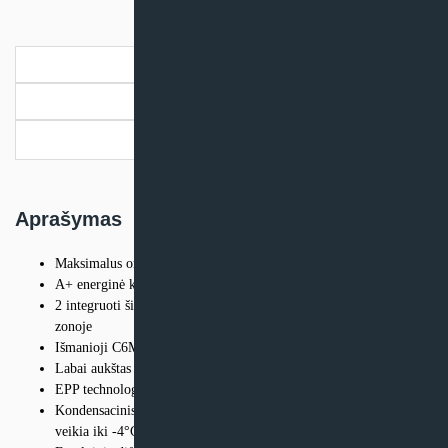
CF
150
F
Aprašymas
Papildoma informacija
Pristatymo informacija
Aprašymas
3
Maksimalus oro srautas 153 m
/h
A+ energinė klasė
2 integruoti šildytuvai – pritaikytas eksploatuoti šalto klimato
zonoje
Išmanioji C6M valdymo automatika
Labai aukštas efektyvumas
EPP technologija – geresnė šilumos izoliacija be šalčio tiltelių
Kondensacinis priešsrovinis plokštelinis šilumogrąžis efektyviai
veikia iki -4°C , puikiai tinka drėgnoms patalpoms