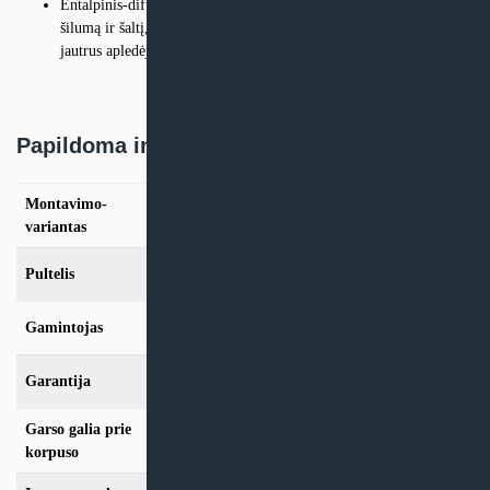
Entalpinis-difuzinis priešsrovinis plokštelinis šilumogrąžis taupo
šilumą ir šaltį, palaiko geresnį patalpų mikroklimatą, mažiau
jautrus apledėjimui, regeneruoja drėgmę
Papildoma informacija
Montavimo-
Kairinis, Dešininis
variantas
Pultelis
C6.1, C6.2
Gamintojas
Komfovent
Garantija
24 mėn
Garso galia prie
40 dB
korpuso