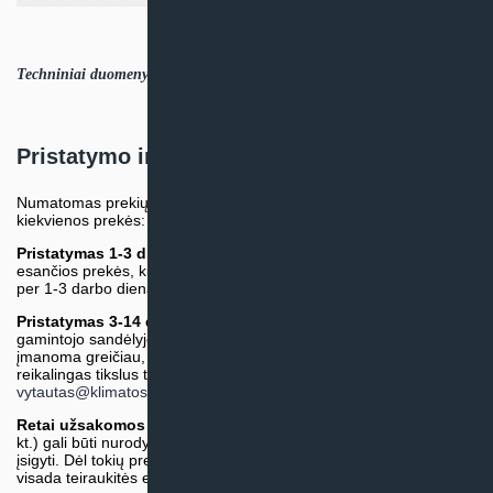
Techniniai duomenys - Komfovent Domekt CF 400 V C6M (LT).PDF
Pristatymo informacija
Numatomas prekių pristatymo terminas nurodomas atskirai prie
kiekvienos prekės:
Pristatymas 1-3 d.d.
(Mūsų sandėlyje arba tiekėjo sandėlyje
esančios prekės, kurių atsiėmimą arba pristatymą galime suruošti
per 1-3 darbo dienas.)
Pristatymas 3-14 d.d. arba ilgiau*
(Tiekėjo sandėlyje arba
gamintojo sandėlyje esančios prekės. Prekė bus pristatyta kaip
įmanoma greičiau, tačiau tiekimo terminas gali skirtis. Jei
reikalingas tikslus terminas, iš anksto teiraukitės el. paštu:
vytautas@klimatosprendimai.lt
)
Retai užsakomos specifinės prekė
s (pvz. pramoninė įranga ir
kt.) gali būti nurodytos su preliminaria kaina, be galimybės jų
įsigyti. Dėl tokių prekių įsigijimo, tikslios kainos ir tiekimo termino
visada teiraukitės el. paštu:
vytautas@klimatosprendimai.lt