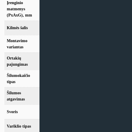
Įrenginio
598x750x585
matmenys
(PxAxG), mm
Kilmės šalis
Lietuva
Montavimo
Vertikalus
variantas
Ortakių
D160
pajungimas
Šilumokaičio
Plokštelinis
tipas
Šilumos
88%
atgavimas
Svoris
55 Kg
Variklio tipas
EC