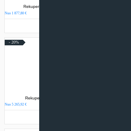
Rekuperatorius Komfovent DOMEKT R 250 F
Nuo
1 877,80
€
Turime sandėlyje
- 20%
Rekuperatorius SystemAir SAVE VTR 700/B
Nuo
5 265,92
€
Turime sandėlyje