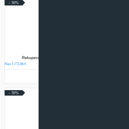
- 30%
Rekuperatorius Komfovent DOMEKT CF 700 V
Nuo
3 172,86
€
Turime sandėlyje
- 30%