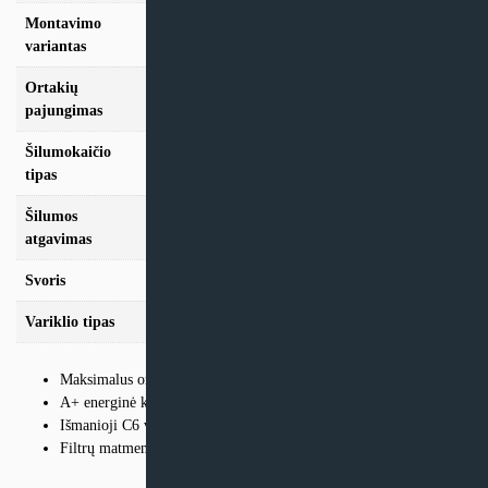
Montavimo
Vertikalus
variantas
Ortakių
D160
pajungimas
Šilumokaičio
Plokštelinis
tipas
Šilumos
88%
atgavimas
Svoris
55 Kg
Variklio tipas
EC
3
Maksimalus oro srautas 421 m
/h
A+ energinė klasė
Išmanioji C6 valdymo automatika
Filtrų matmenys – 350×235×46mm