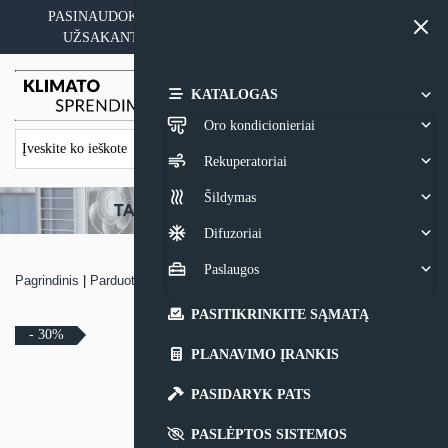
Skip
PASINAUDOKITE YPATINGAIS KAINOS PASIŪLYMAIS
to
UŽSAKANT ĮRANGĄ SU MONTAVIMO PASLAUGA
content
0,00
€
KATALOGAS
Oro kondicionieriai
Rekuperatoriai
Šildymas
Difuzoriai
Paslaugos
Pagrindinis
|
Parduotuvė
|
Rekuperatorius Komfovent Domekt CF 400 V
PASITIKRINKITE SĄMATĄ
- 30%
PLANAVIMO ĮRANKIS
PASIDARYK PATS
PASLĖPTOS SISTEMOS