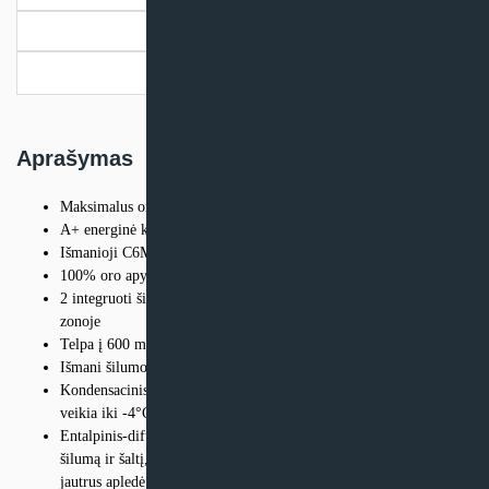
Dokumentai
Pristatymo informacija
Aprašymas
3
Maksimalus oro srautas 421 m
/h
A+ energinė klasė
Išmanioji C6M valdymo automatika
100% oro apylanka natūraliam patalpų atvėsinimui vasaros metu
2 integruoti šildytuvai – pritaikytas eksploatuoti šalto klimato
zonoje
Telpa į 600 mm pločio nišą
Išmani šilumogrąžio atitirpinimo technologija
Kondensacinis priešsrovinis plokštelinis šilumogrąžis efektyviai
veikia iki -4°C , puikiai tinka drėgnoms patalpoms
Entalpinis-difuzinis priešsrovinis plokštelinis šilumogrąžis taupo
šilumą ir šaltį, palaiko geresnį patalpų mikroklimatą, mažiau
jautrus apledėjimui, regeneruoja drėgmę