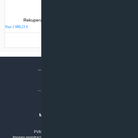
Rekuperatorius Komfovent DOMEKT CF 250 F
Nuo
2 080,23
€
Turime sandėlyje
MB “KLIMATO SPRENDIMAI”
Įmonės kodas: 304842792
PVM mokėtojo numeris: LT100011803210
Įmonės registracijos adresas: Draugystės g. 17-1, LT-51229 Kaunas