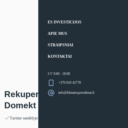
ES INVESTICIJOS
APIE MUS
STRAIPSNIAI
KONTAKTAI
I-V 9:00 - 18:00
+370 610 42778
Rekuperatorius Komfovent
info@klimatosprendimai.lt
Domekt CF 400 V
Turime sandėlyje