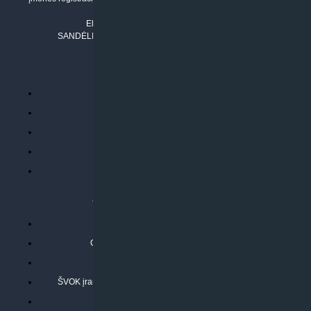
Tel. Nr.:
+37061042778
El. paštas:
info@klimatosprendimai.lt
SANDĖLIO ADRESAS: RUDMENOS G. 5-3, Kaunas
PERKANT INTERNETU
Parduotuvės taisyklės
Prekių garantija ir grąžinimas
Atsiskaitymo būdai
Pristatymo sąlygos
Privatumo politika
ATLIEKAMOS PASLAUGOS
Kondicionierių montavimas
Oras-vanduo šilumos siurblių montavimas
Rekuperatoriaus montavimas
ŠVOK įrangos remontas, aptarnavimas ir techninė priežiūra
Pasitikrinkite sąmatą