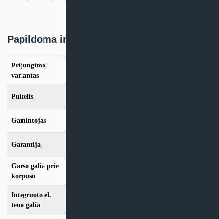
Papildoma informacija
Prijungimo-
Kairinis, Dešininis
variantas
Pultelis
C6.1, C6.2
Gamintojas
Komfovent
Garantija
24 mėn
Garso galia prie
45 dB
korpuso
Integruoto el.
0.5 kW
teno galia