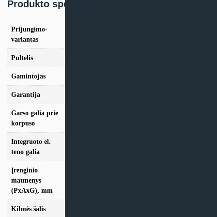
Produkto specifikacija:
Prijungimo-
Kairinis, Dešininis
variantas
Pultelis
C6.1, C6.2
Gamintojas
Komfovent
Garantija
24 mėn
Garso galia prie
45 dB
korpuso
Integruoto el.
0.5 kW
teno galia
Įrenginio
matmenys
598x750x585
(PxAxG), mm
Kilmės šalis
Lietuva