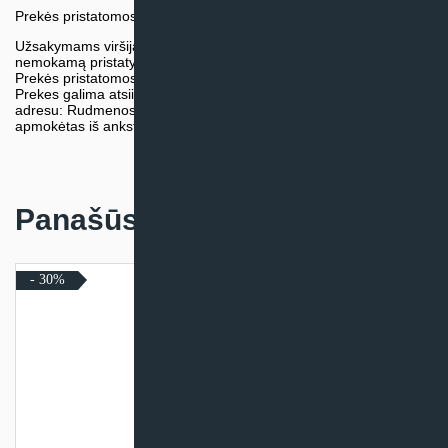
Prekės pristatomos naudojantis kurjerių tarnybų paslaugomis.
Užsakymams viršijantiems 300€ sumą visuomet taikome
nemokamą pristatymą.
Prekės pristatomos visoje Lietuvos teritorijoje.
Prekes galima atsiimti nemokamai patiems, mūsų sandėlio
adresu: Rudmenos g. 5, Kaunas. Užsakymas turi būti pateiktas ir
apmokėtas iš anksto.
Panašūs produktai
- 30%