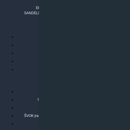
Tel. Nr.:
+37061042778
El. paštas:
info@klimatosprendimai.lt
SANDĖLIO ADRESAS: RUDMENOS G. 5-3, Kaunas
PERKANT INTERNETU
Parduotuvės taisyklės
Prekių garantija ir grąžinimas
Atsiskaitymo būdai
Pristatymo sąlygos
Privatumo politika
ATLIEKAMOS PASLAUGOS
Kondicionierių montavimas
Oras-vanduo šilumos siurblių montavimas
Rekuperatoriaus montavimas
ŠVOK įrangos remontas, aptarnavimas ir techninė priežiūra
Pasitikrinkite sąmatą