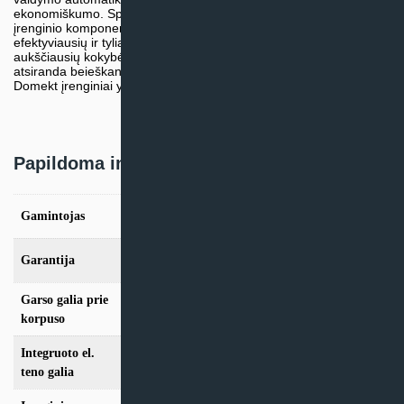
ekonomiškumo. Specialiai sukurti ir inžinierių pritaikyti vėdinimo
įrenginio komponentai paverčia šios serijos kūrinius vienais
efektyviausių ir tyliausių įrenginių rinkoje. Gaminant laikomąsi
aukščiausių kokybės standartų. Atsižvelgus į problemas, kurios
atsiranda beieškant įrenginio sumontavimui tinkamiausios vietos,
Domekt įrenginiai yra paruošti kompaktiškiausiam sumontavimui.
Papildoma informacija
Gamintojas
Komfovent
Garantija
24 mėn
Garso galia prie
44 dB
korpuso
Integruoto el.
1.5 kW
teno galia