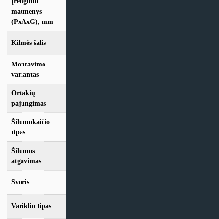
Įrenginio
905×750×610
matmenys
(PxAxG), mm
Kilmės šalis
Lietuva
Montavimo
Vertikalus
variantas
Ortakių
D200
pajungimas
Šilumokaičio
Rotacinis
tipas
Šilumos
84%
atgavimas
Svoris
60 kg
Variklio tipas
AC