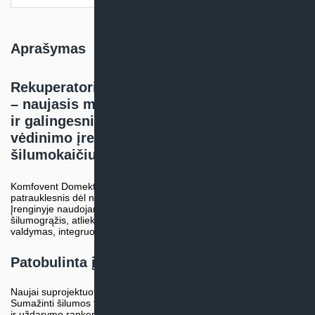
Aprašymas
Rekuperatorius Komfovent Domekt R 600 V
– naujasis modelis dabar dar efektyvesnis
ir galingesnis. Vertikalaus pajungimo
vėdinimo įrenginys su rotaciniu
šilumokaičiu.
Komfovent Domekt R 600 V vėdinimo įrenginys dabar tapo
patrauklesnis dėl naujų technologinių ir dizaino atnaujinimų.
Įrenginyje naudojamas tyliau veikiantis kintamo greičio rotacinis
šilumogrąžis, atliekami tikslesni matavimai ir preciziškas
valdymas, integruota naujos kartos C6M valdymo automatika.
Patobulinta įrenginio išorė
Naujai suprojektuotas korpusas yra kur kas sandaresnis.
Sumažinti šilumos tiltai padidino įrenginio efektyvumą. Atidarymo
ir uždarymo rankenėlės įleistos į korpusą. Atidarymui