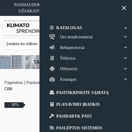
Skip
PASINAUDOKITE YPATINGAIS KAINOS PASIŪLYMAIS
to
UŽSAKANT ĮRANGĄ SU MONTAVIMO PASLAUGA
content
0,00
€
KATALOGAS
Oro kondicionieriai
Rekuperatoriai
Šildymas
Difuzoriai
Paslaugos
Pagrindinis
|
Parduotuvė
|
Rekuperatorius Komfovent Domekt R 600 V
C6M
PASITIKRINKITE SĄMATĄ
PLANAVIMO ĮRANKIS
- 30%
PASIDARYK PATS
PASLĖPTOS SISTEMOS