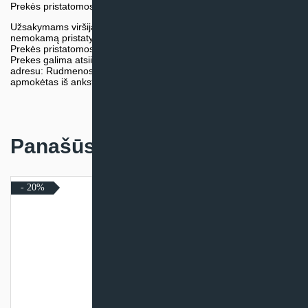
Prekės pristatomos naudojantis kurjerių tarnybų paslaugomis.
Užsakymams viršijantiems 300€ sumą visuomet taikome
nemokamą pristatymą.
Prekės pristatomos visoje Lietuvos teritorijoje.
Prekes galima atsiimti nemokamai patiems, mūsų sandėlio
adresu: Rudmenos g. 5, Kaunas. Užsakymas turi būti pateiktas ir
apmokėtas iš anksto.
Panašūs produktai
- 20%