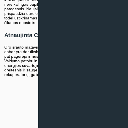
nereikalingas papildomas įrankis, todėl filtrų keitimas tapo dar
patogesnis. Naujai sukurtos uždarymo spynos sandariau
prispaudžia dureles. Ortakių prijungimo atšakos – plastikinės,
todėl užtikrinamas dar geresnis sandarumas ir sumažinamas
šilumos nuostolis.
Atnaujinta C6M automatika
Oro srauto matavimas dėl atnaujintos C6M valdymo sistemos
dabar yra dar tikslesnis. Palaikymas vykdomas realiu laiku, taip
pat pagerėjo ir nustatytos oro temperatūros palaikymo tikslumas.
Valdymo patobulinimai leido dar labiau sumažinti įrenginio
energijos suvartojimą. Prisijungimas prie interneto tinklo tapo dar
greitesnis ir saugesnis. Perkant Komfovent Domekt R 600 V
rekuperatorių, galima rinktis iš 2 pultelių variantų:
C6.1
arba
C6.2