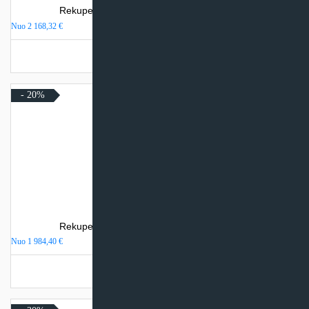
Rekuperatorius SystemAir SAVE VSR 150/B
Nuo
2 168,32
€
Turime sandėlyje
- 20%
Rekuperatorius SystemAir SAVE VTR 150/B
Nuo
1 984,40
€
Turime sandėlyje