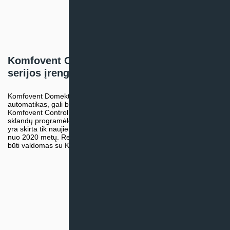
Komfovent Control programėlė Domekt
serijos įrenginiams
Komfovent Domekt rekuperatoriai, turintys C6, C6M ir C8 valdymo
automatikas, gali būti valdomi nuotoliniu būdu per naujają
Komfovent Control programėlę. Cloud technologija užtikrina
sklandų programėlės veikimą ir duomenų saugumą. Programėlė
yra skirta tik naujiems Domekt serijos įrenginiams, pagamintiems
nuo 2020 metų. Rekuperatorius Komfovent Domekt R 600 V gali
būti valdomas su Komfovent Control programėle.