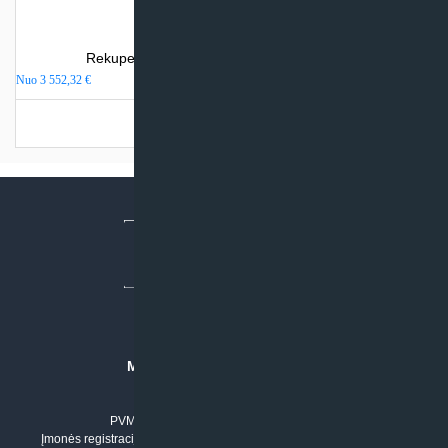
Rekuperatorius Komfovent Domekt R 700 V
Nuo
3 552,32
€
Turime sandėlyje
MB “KLIMATO SPRENDIMAI”
Įmonės kodas: 304842792
PVM mokėtojo numeris: LT100011803210
Įmonės registracijos adresas: Draugystės g. 17-1, LT-51229 Kaunas