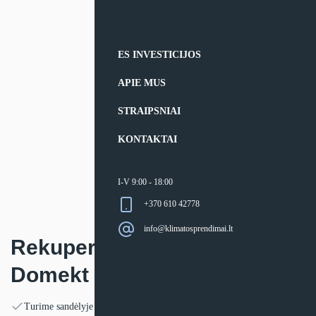
ES INVESTICIJOS
APIE MUS
STRAIPSNIAI
KONTAKTAI
I-V 9:00 - 18:00
+370 610 42778
info@klimatosprendimai.lt
Rekuperatorius Komfovent
Domekt R 600 V C6M
Turime sandėlyje