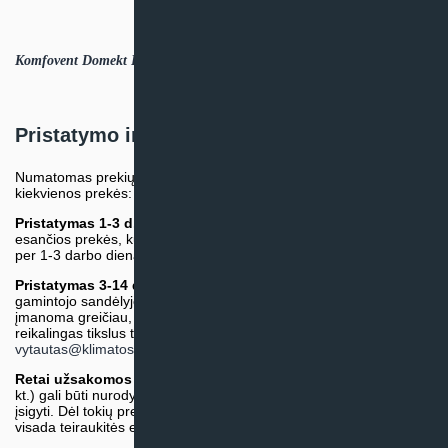
Komfovent Domekt R 600 V C6M (ENG).PDF
Pristatymo informacija
Numatomas prekių pristatymo terminas nurodomas atskirai prie
kiekvienos prekės:
Pristatymas 1-3 d.d.
(Mūsų sandėlyje arba tiekėjo sandėlyje
esančios prekės, kurių atsiėmimą arba pristatymą galime suruošti
per 1-3 darbo dienas.)
Pristatymas 3-14 d.d. arba ilgiau*
(Tiekėjo sandėlyje arba
gamintojo sandėlyje esančios prekės. Prekė bus pristatyta kaip
įmanoma greičiau, tačiau tiekimo terminas gali skirtis. Jei
reikalingas tikslus terminas, iš anksto teiraukitės el. paštu:
vytautas@klimatosprendimai.lt
)
Retai užsakomos specifinės prekė
s (pvz. pramoninė įranga ir
kt.) gali būti nurodytos su preliminaria kaina, be galimybės jų
įsigyti. Dėl tokių prekių įsigijimo, tikslios kainos ir tiekimo termino
visada teiraukitės el. paštu:
vytautas@klimatosprendimai.lt