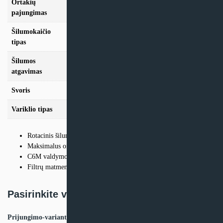
Ortakių
D200
pajungimas
Šilumokaičio
Rotacinis
tipas
Šilumos
84%
atgavimas
Svoris
60 kg
Variklio tipas
AC
Rotacinis šilumokaitis
Maksimalus oro srautas – 669 m3/h.
C6M valdymo automatika
Filtrų matmenys – 515x240x46mm
Pasirinkite variantą:
Prijungimo-variantas