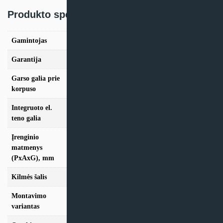
Produkto specifikacija:
Gamintojas
Komfovent
Garantija
24 mėn
Garso galia prie
44 dB
korpuso
Integruoto el.
1.5 kW
teno galia
Įrenginio
matmenys
905×750×610
(PxAxG), mm
Kilmės šalis
Lietuva
Montavimo
Vertikalus
variantas