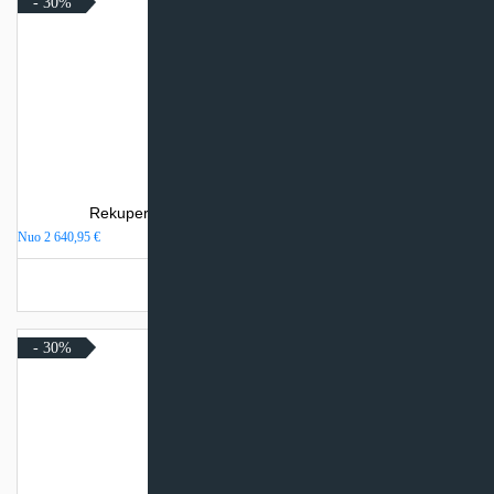
- 30%
Rekuperatorius Komfovent Domekt CF 500 F
Nuo
2 640,95
€
Turime sandėlyje
- 30%