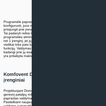
Programėlė paprasta ir nesudėtinga. Įrenginių nereikia papildomai
konfiguruoti, juos reikia tik prijungti prie interneto tinklo. Norint
prisijungti prie įrenginio, reikia nuskenuoti ant jo esantį QR kodą.
Tai padaryti reikia tik kartą, nes susietas įrenginys lieka
programėlės atmintyje, tokiu pat būdu galite prijungti ir daugiau
nei 1 įrenginį, jei jų turite kelis. Programėlės funkcionalumas
visiškai toks pats kaip ir valdymo pultelio, todėl neprarandate jokių
funkcijų. Valdymas per išmanujį įrenginį, gali būti netgi patogesnis,
kadangi prie jų esame labiau įpratę. Programėlės vartotojo sąsaja
yra pritaikyta maksimaliam patogumui.
Komfovent Domekt serijos vėdinimo
įrenginiai
Projektuojant Domekt serijos įrenginius, orientuojamasi į kuo
geresnį patalpų mikroklimato palaikymą. Energijos taupymas ir
paprastas valdymas, tai Komfovent Domekt įrenginių privalumai.
Pasitelkiant naujausias technologijas, gamintojo sukurta išmanioji
valdymo automatika dar labiau prisideda prie Domekt įrenginių