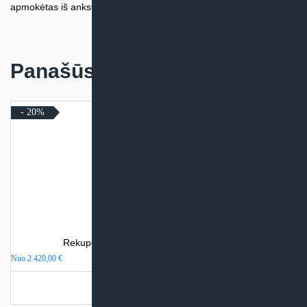
apmokėtas iš anksto.
Panašūs produktai
- 20%
Rekuperatorius SystemAir SAVE VSR 300
Nuo
2 420,00
€
Turime sandėlyje