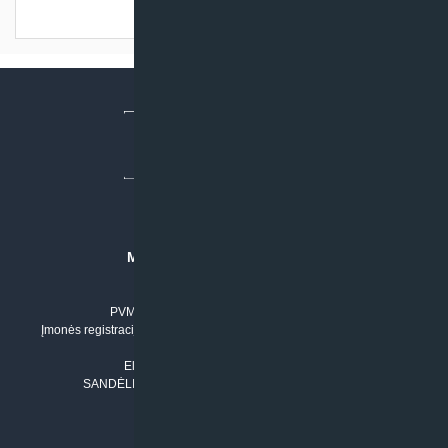
Turime sandėlyje
MB “KLIMATO SPRENDIMAI”
Įmonės kodas: 304842792
PVM mokėtojo numeris: LT100011803210
Įmonės registracijos adresas: Draugystės g. 17-1, LT-51229 Kaunas
Tel. Nr.:
+37061042778
El. paštas:
info@klimatosprendimai.lt
SANDĖLIO ADRESAS: RUDMENOS G. 5-3, Kaunas
PERKANT INTERNETU