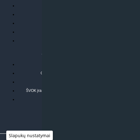
Parduotuvės taisyklės
Prekių garantija ir grąžinimas
Atsiskaitymo būdai
Pristatymo sąlygos
Privatumo politika
ATLIEKAMOS PASLAUGOS
Kondicionierių montavimas
Oras-vanduo šilumos siurblių montavimas
Rekuperatoriaus montavimas
ŠVOK įrangos remontas, aptarnavimas ir techninė priežiūra
Pasitikrinkite sąmatą
Slapukų nustatymai
© 2026
Klimato sprendimai
|
www.597degrees.com