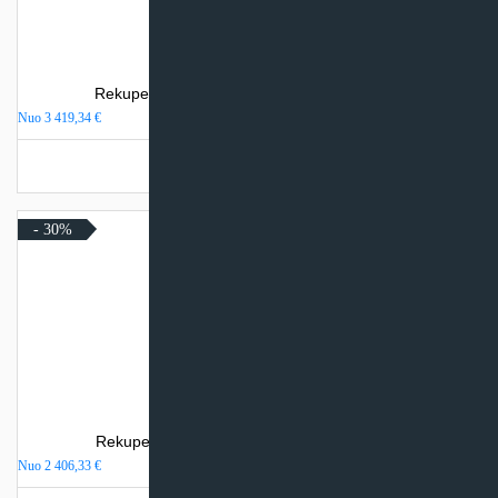
Rekuperatorius Komfovent Domekt R 700 H
Nuo
3 419,34
€
Turime sandėlyje
- 30%
Rekuperatorius Komfovent Domekt R 450 V
Nuo
2 406,33
€