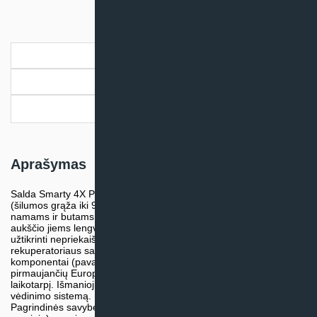
4X
P
1.1
Aprašymas
Papildoma informacija
Pristatymo informacija
Aprašymas
Salda Smarty 4X P 1.1 ‒ aukščiausio energetinio efektyvumo
(šilumos grąža iki 94%), patogiai valdomi rekuperatoriai, skirti
namams ir butams. Dėl šių įrenginių universalumo ir nedidelio
aukščio jiems lengvai rasite vietos savo namuose. Siekdami
užtikrinti nepriekaištingą surinkimo kokybę, kiekvieno
rekuperatoriaus sandarumą testuojame gamybos metu. Įrenginių
komponentai (pavaros, ventiliatoriai, šilumokaičiai) pagaminti
pirmaujančių Europos gamintojų ‒ tai užtikrina ilgą eksploatavimo
laikotarpį. Išmanioji valdymo plokštė leidžia kontroliuoti visą
vėdinimo sistemą.
Pagrindinės savybės: – A+/A klasės efektyvumas (priklauso nuo