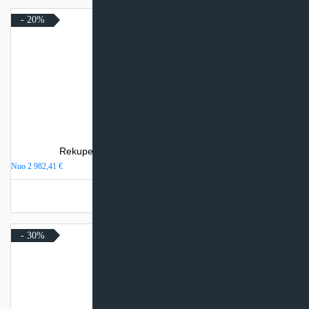
- 20%
Rekuperatorius SystemAir SAVE VTR 500/B
Nuo
2 982,41
€
Turime sandėlyje
- 30%