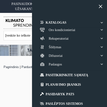
Skip
PASINAUDOKITE YPATINGAIS KAINOS PASIŪLYMAIS
to
UŽSAKANT ĮRANGĄ SU MONTAVIMO PASLAUGA
content
0,00
€
KATALOGAS
Oro kondicionieriai
Rekuperatoriai
Šildymas
Difuzoriai
Paslaugos
Pagrindinis
|
Parduotuvė
|
Rekuperatorius Salda SMARTY 4X P 1.1
PASITIKRINKITE SĄMATĄ
PLANAVIMO ĮRANKIS
PASIDARYK PATS
PASLĖPTOS SISTEMOS