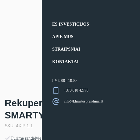
ES INVESTICIJOS
APIE MUS
STRAIPSNIAI
KONTAKTAI
I-V 9:00 - 18:00
+370 610 42778
Rekuperatorius Salda
info@klimatosprendimai.lt
SMARTY 4X P 1.1
SKU: 4X P 1.1
Turime sandėlyje