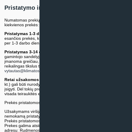
Pristatymo informacija
Numatomas prekių pristatymo terminas nurodomas atskirai prie
kiekvienos prekės:
Pristatymas 1-3 d.d.
(Mūsų sandėlyje arba tiekėjo sandėlyje
esančios prekės, kurių atsiėmimą arba pristatymą galime suruošti
per 1-3 darbo dienas.)
Pristatymas 3-14 d.d. arba ilgiau*
(Tiekėjo sandėlyje arba
gamintojo sandėlyje esančios prekės. Prekė bus pristatyta kaip
įmanoma greičiau, tačiau tiekimo terminas gali skirtis. Jei
reikalingas tikslus terminas, iš anksto teiraukitės el. paštu:
vytautas@klimatosprendimai.lt
)
Retai užsakomos specifinės prekė
s (pvz. pramoninė įranga ir
kt.) gali būti nurodytos su preliminaria kaina, be galimybės jų
įsigyti. Dėl tokių prekių įsigijimo, tikslios kainos ir tiekimo termino
visada teiraukitės el. paštu:
vytautas@klimatosprendimai.lt
Prekės pristatomos naudojantis kurjerių tarnybų paslaugomis.
Užsakymams viršijantiems 300€ sumą visuomet taikome
nemokamą pristatymą.
Prekės pristatomos visoje Lietuvos teritorijoje.
Prekes galima atsiimti nemokamai patiems, mūsų sandėlio
adresu: Rudmenos g. 5, Kaunas. Užsakymas turi būti pateiktas ir