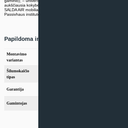
gaminio); – universalumas ‒ net 4 montavimo pozicijos! –
aukščiausia kokybė ‒ A1 klasės sandarumas; – patogus valdymas
SALDA AIR mobilia aplikacija (per MB-Gateway); – sertifikuotas
Passivhaus institute ir Eurovent Certification (Smarty 2XP ir 3XP).
Papildoma informacija
Montavimo
Lubinis
variantas
Šilumokaičio
Plokštelinis
tipas
Garantija
24 mėn
Gamintojas
Salda