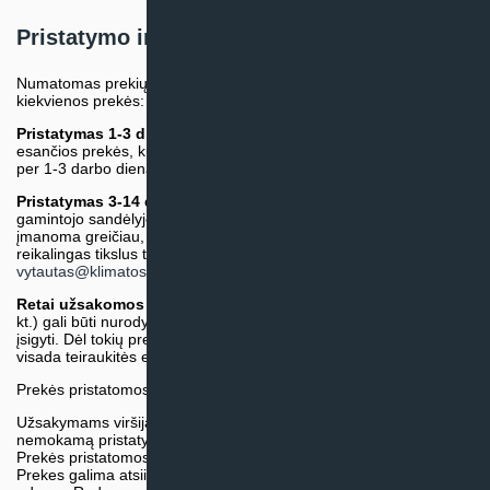
Pristatymo informacija
Numatomas prekių pristatymo terminas nurodomas atskirai prie
kiekvienos prekės:
Pristatymas 1-3 d.d.
(Mūsų sandėlyje arba tiekėjo sandėlyje
esančios prekės, kurių atsiėmimą arba pristatymą galime suruošti
per 1-3 darbo dienas.)
Pristatymas 3-14 d.d. arba ilgiau*
(Tiekėjo sandėlyje arba
gamintojo sandėlyje esančios prekės. Prekė bus pristatyta kaip
įmanoma greičiau, tačiau tiekimo terminas gali skirtis. Jei
reikalingas tikslus terminas, iš anksto teiraukitės el. paštu:
vytautas@klimatosprendimai.lt
)
Retai užsakomos specifinės prekė
s (pvz. pramoninė įranga ir
kt.) gali būti nurodytos su preliminaria kaina, be galimybės jų
įsigyti. Dėl tokių prekių įsigijimo, tikslios kainos ir tiekimo termino
visada teiraukitės el. paštu:
vytautas@klimatosprendimai.lt
Prekės pristatomos naudojantis kurjerių tarnybų paslaugomis.
Užsakymams viršijantiems 300€ sumą visuomet taikome
nemokamą pristatymą.
Prekės pristatomos visoje Lietuvos teritorijoje.
Prekes galima atsiimti nemokamai patiems, mūsų sandėlio