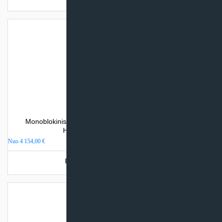
Monoblokinis šilumos siurblys oras – vanduo Cooper &
Hunter EVIPOWER INVERTER
Nuo
4 154,00
€
Produkto šiuo metu neturime.