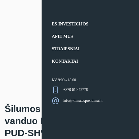
ES INVESTICIJOS
APIE MUS
STRAIPSNIAI
KONTAKTAI
I-V 9:00 - 18:00
+370 610 42778
info@klimatosprendimai.lt
Šilumos siurblio oras –
vanduo Mitsubishi Electric
PUD-SHWM-VAH-SC išorinis