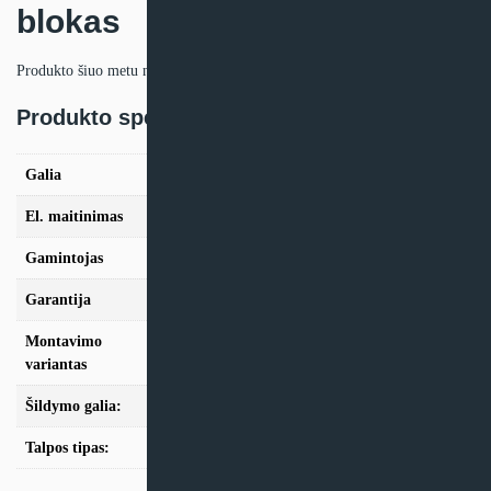
blokas
Produkto šiuo metu neturime.
Produkto specifikacija:
Galia
4,0kW, 6,0kW
El. maitinimas
230/1/50
Gamintojas
Mitsubishi Electric
Garantija
24mėn + *36 mėn. su kasmet. aptarn.
Montavimo
Split
variantas
Šildymo galia:
Modeliai iki 10kW
Talpos tipas:
Be talpos