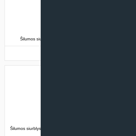
Šilumos siurblys oras-vanduo baseinui HTW LION
Turime sandėlyje
Šilumos siurblys oras – vanduo Midea M-THERMAL ARCTIC
(su integr. talpa)