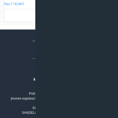
Nuo
5 741,00
€
Turime sandėlyje
MB “KLIMATO SPRENDIMAI”
Įmonės kodas: 304842792
PVM mokėtojo numeris: LT100011803210
Įmonės registracijos adresas: Draugystės g. 17-1, LT-51229 Kaunas
Tel. Nr.:
+37061042778
El. paštas:
info@klimatosprendimai.lt
SANDĖLIO ADRESAS: RUDMENOS G. 5-3, Kaunas