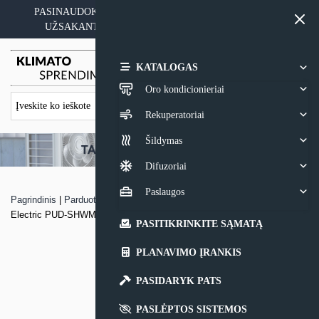
Skip
PASINAUDOKITE YPATINGAIS KAINOS PASIŪLYMAIS
to
UŽSAKANT ĮRANGĄ SU MONTAVIMO PASLAUGA
content
0,00
€
KATALOGAS
Oro kondicionieriai
Rekuperatoriai
Šildymas
Difuzoriai
Paslaugos
Pagrindinis
|
Parduotuvė
|
Šilumos siurblio oras – vanduo Mitsubishi
Electric PUD-SHWM-VAH-SC išorinis blokas
PASITIKRINKITE SĄMATĄ
PLANAVIMO ĮRANKIS
PASIDARYK PATS
PASLĖPTOS SISTEMOS