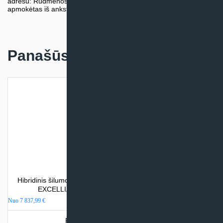
adresu: Rudmenos g. 5, Kaunas. Užsakymas turi būti pateiktas ir
apmokėtas iš anksto.
Panašūs produktai
Hibridinis šilumos siurblys oras/vanduo/dujos Atlantic ALFEA
EXCELLIA HYBRID GAS DUO (su integr. talpa)
Nuo
7 837,99
€
Produkto šiuo metu neturime.