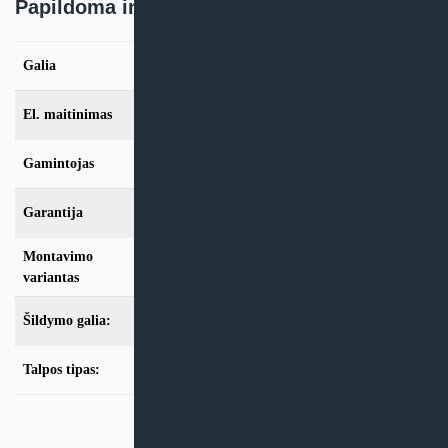
Papildoma informacija
blokas
Galia
4,0kW, 6,0kW
El. maitinimas
230/1/50
Gamintojas
Mitsubishi Electric
Garantija
24mėn + *36 mėn. su kasmet. aptarn.
Montavimo
Split
variantas
Šildymo galia:
Modeliai iki 10kW
Talpos tipas:
Be talpos