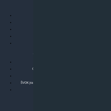
PERKANT INTERNETU
Parduotuvės taisyklės
Prekių garantija ir grąžinimas
Atsiskaitymo būdai
Pristatymo sąlygos
Privatumo politika
ATLIEKAMOS PASLAUGOS
Kondicionierių montavimas
Oras-vanduo šilumos siurblių montavimas
Rekuperatoriaus montavimas
ŠVOK įrangos remontas, aptarnavimas ir techninė priežiūra
Pasitikrinkite sąmatą