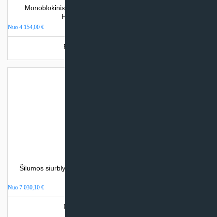
Monoblokinis šilumos siurblys oras – vanduo Cooper &
Hunter EVIPOWER INVERTER
Nuo
4 154,00
€
Produkto šiuo metu neturime.
Šilumos siurblys oras – vanduo Nordis OPTIMUS PRO (su
integr. talpa)
Nuo
7 030,10
€
Produkto šiuo metu neturime.