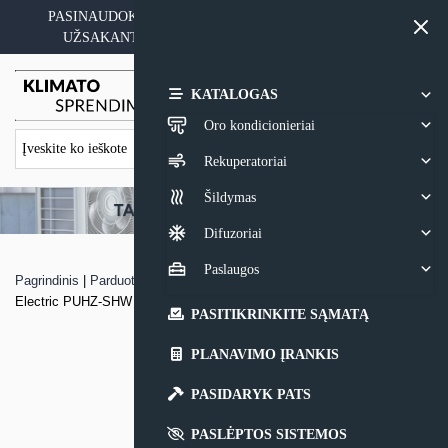
Skip
PASINAUDOKITE YPATINGAIS KAINOS PASIŪLYMAIS
to
UŽSAKANT ĮRANGĄ SU MONTAVIMO PASLAUGA
content
0,00
€
KATALOGAS
Oro kondicionieriai
Rekuperatoriai
Šildymas
Difuzoriai
Paslaugos
Pagrindinis
|
Parduotuvė
|
Šilumos siurblio oras – vanduo Mitsubishi
Electric PUHZ-SHW išorinis blokas
PASITIKRINKITE SĄMATĄ
PLANAVIMO ĮRANKIS
PASIDARYK PATS
PASLĖPTOS SISTEMOS