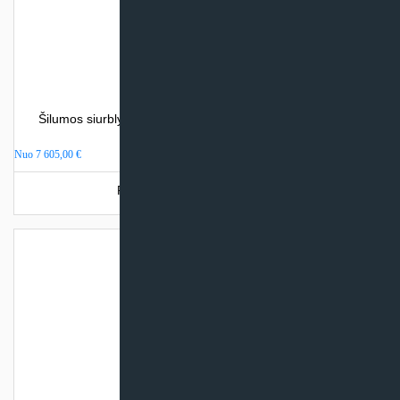
Šilumos siurblys oras – vanduo Atlantic ALFEA EXCELLIA
DUO A.I. (su integr. talpa)
Nuo
7 605,00
€
Produkto šiuo metu neturime.