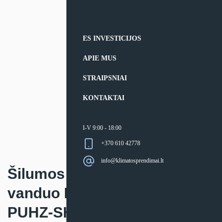
ES INVESTICIJOS
APIE MUS
STRAIPSNIAI
KONTAKTAI
I-V 9:00 - 18:00
+370 610 42778
info@klimatosprendimai.lt
Šilumos siurblio oras –
vanduo Mitsubishi Electric
PUHZ-SHW išorinis blokas