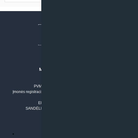
MB “KLIMATO SPRENDIMAI”
Įmonės kodas: 304842792
PVM mokėtojo numeris: LT100011803210
Įmonės registracijos adresas: Draugystės g. 17-1, LT-51229 Kaunas
Tel. Nr.:
+37061042778
El. paštas:
info@klimatosprendimai.lt
SANDĖLIO ADRESAS: RUDMENOS G. 5-3, Kaunas
PERKANT INTERNETU
Parduotuvės taisyklės