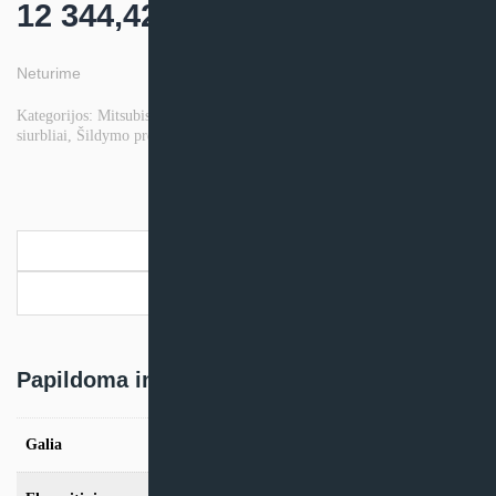
12 344,42
€
Neturime
Kategorijos:
Mitsubishi Electric šilumos siurbliai
,
Oras - Vanduo šilumos
siurbliai
,
Šildymo prekės
Prekės ženklas:
MITSUBISHI ELECTRIC
Papildoma informacija
Pristatymo informacija
Papildoma informacija
Galia
23,0kW