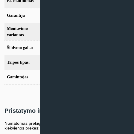
El. maitinimas
400/3/50
Garantija
24mėn + *36 mėn. su kasmet. aptarn.
Montavimo
Split
variantas
Šildymo galia:
Modeliai nuo 10kW
Talpos tipas:
Be talpos
Gamintojas
Mitsubishi Electric
Pristatymo informacija
Numatomas prekių pristatymo terminas nurodomas atskirai prie
kiekvienos prekės: