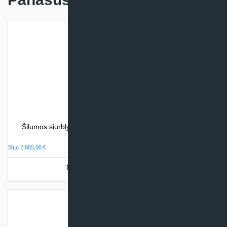
Šilumos siurblys oras – vanduo Atlantic ALFEA EXCELLIA
DUO (su integr. talpa)
Nuo
7 605,00
€
Produkto šiuo metu neturime.