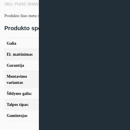
SKU: PUHZ-SHW230YKA
Produkto šiuo metu neturime.
Produkto specifikacija:
Galia
23,0kW
El. maitinimas
400/3/50
Garantija
24mėn + *36 mėn. su kasmet. aptarn.
Montavimo
Split
variantas
Šildymo galia:
Modeliai nuo 10kW
Talpos tipas:
Be talpos
Gamintojas
Mitsubishi Electric