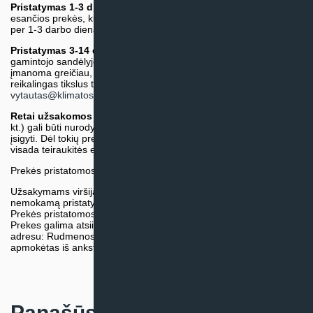
Pristatymas 1-3 d.d.
(Mūsų sandėlyje arba tiekėjo sandėlyje
esančios prekės, kurių atsiėmimą arba pristatymą galime suruošti
per 1-3 darbo dienas.)
Pristatymas 3-14 d.d. arba ilgiau*
(Tiekėjo sandėlyje arba
gamintojo sandėlyje esančios prekės. Prekė bus pristatyta kaip
įmanoma greičiau, tačiau tiekimo terminas gali skirtis. Jei
reikalingas tikslus terminas, iš anksto teiraukitės el. paštu:
vytautas@klimatosprendimai.lt
)
Retai užsakomos specifinės prekė
s (pvz. pramoninė įranga ir
kt.) gali būti nurodytos su preliminaria kaina, be galimybės jų
įsigyti. Dėl tokių prekių įsigijimo, tikslios kainos ir tiekimo termino
visada teiraukitės el. paštu:
vytautas@klimatosprendimai.lt
Prekės pristatomos naudojantis kurjerių tarnybų paslaugomis.
Užsakymams viršijantiems 300€ sumą visuomet taikome
nemokamą pristatymą.
Prekės pristatomos visoje Lietuvos teritorijoje.
Prekes galima atsiimti nemokamai patiems, mūsų sandėlio
adresu: Rudmenos g. 5, Kaunas. Užsakymas turi būti pateiktas ir
apmokėtas iš anksto.
Panašūs produktai