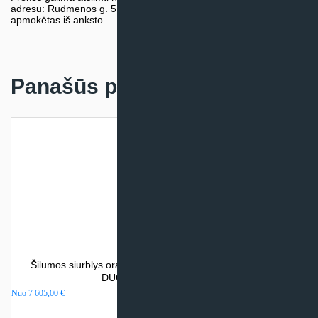
adresu: Rudmenos g. 5, Kaunas. Užsakymas turi būti pateiktas ir
apmokėtas iš anksto.
Panašūs produktai
Šilumos siurblys oras – vanduo Atlantic ALFEA EXCELLIA
DUO A.I. (su integr. talpa)
Nuo
7 605,00
€