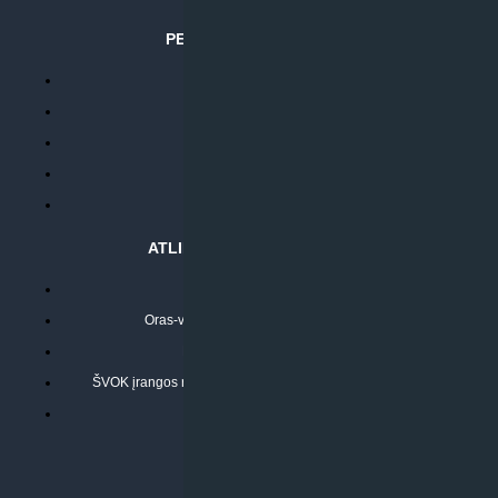
PERKANT INTERNETU
Parduotuvės taisyklės
Prekių garantija ir grąžinimas
Atsiskaitymo būdai
Pristatymo sąlygos
Privatumo politika
ATLIEKAMOS PASLAUGOS
Kondicionierių montavimas
Oras-vanduo šilumos siurblių montavimas
Rekuperatoriaus montavimas
ŠVOK įrangos remontas, aptarnavimas ir techninė priežiūra
Pasitikrinkite sąmatą