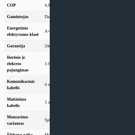
COP
4,93
Gamintojas
Daikin
Energetinio
A+++
efektyvumo klasė
Garantija
24mėn + *12 mėn. su kasmet. aptarn.
Išorinio įr.
elektros
1-f/230V/25A
pajungimas
Komunikacinis
4 x 1,5mm²
kabelis
Maitinimo
3 x 4mm²
kabelis
Montavimo
Split
variantas
Šildymo galia:
Modeliai iki 10kW