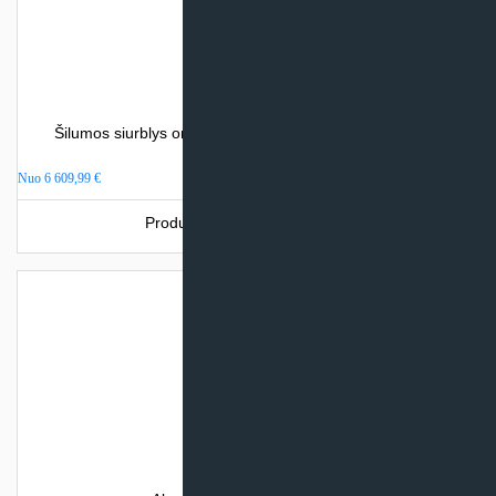
Šilumos siurblys oras – vanduo Atlantic LORIA DUO (su
integr. talpa)
Nuo
6 609,99
€
Produkto šiuo metu neturime.