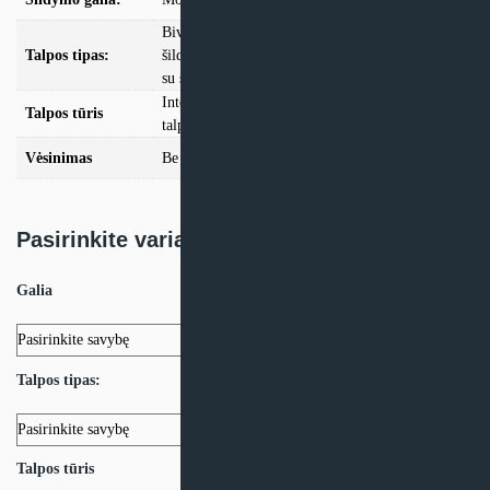
Bivalentė talpa su saulės kolektorių ir antrinio
Talpos tipas:
šildymo šaltinio prijungimo galimybe, Talpa tik
su saulės kolektorių prijungimo galimybe
Integruota 294 litrų talpa, Integruota 477 litrų
Talpos tūris
talpa
Vėsinimas
Be vėsinimo funkcijos, Su vėsinimo funkcija
Pasirinkite variantą:
Galia
Talpos tipas:
Talpos tūris