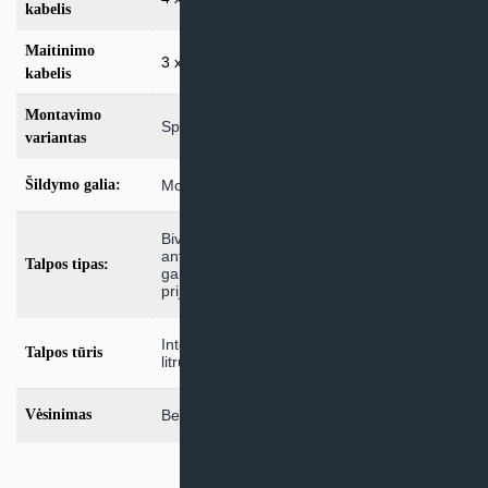
kabelis
Maitinimo
3 x 4mm²
kabelis
Montavimo
Split
variantas
Šildymo galia:
Modeliai iki 10kW
Bivalentė talpa su saulės kolektorių ir
antrinio šildymo šaltinio prijungimo
Talpos tipas:
galimybe
,
Talpa tik su saulės kolektorių
prijungimo galimybe
Integruota 294 litrų talpa
,
Integruota 477
Talpos tūris
litrų talpa
Vėsinimas
Be vėsinimo funkcijos
,
Su vėsinimo funkcija