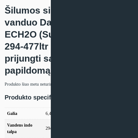
Šilumos siurblys oras –
vanduo Daikin Altherma 3 R
ECH2O (Su integruota talpa
294-477ltr + galimybė
prijungti saulės kolektorius ir
papildomą šildymo šaltinį)
Produkto šiuo metu neturime.
Produkto specifikacija:
Galia
6,41kW, 7.74kW, 9.37kW
Vandens indo
294 litrų
talpa