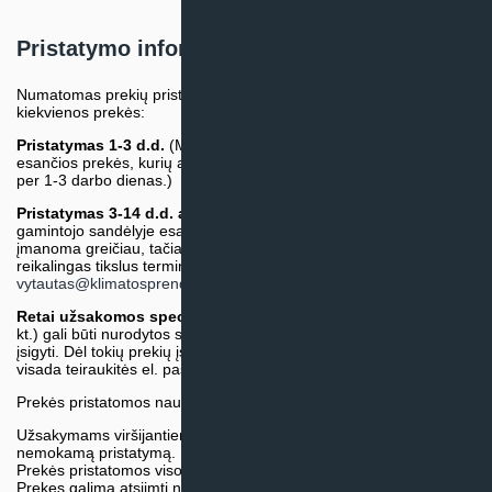
Pristatymo informacija
Numatomas prekių pristatymo terminas nurodomas atskirai prie
kiekvienos prekės:
Pristatymas 1-3 d.d.
(Mūsų sandėlyje arba tiekėjo sandėlyje
esančios prekės, kurių atsiėmimą arba pristatymą galime suruošti
per 1-3 darbo dienas.)
Pristatymas 3-14 d.d. arba ilgiau*
(Tiekėjo sandėlyje arba
gamintojo sandėlyje esančios prekės. Prekė bus pristatyta kaip
įmanoma greičiau, tačiau tiekimo terminas gali skirtis. Jei
reikalingas tikslus terminas, iš anksto teiraukitės el. paštu:
vytautas@klimatosprendimai.lt
)
Retai užsakomos specifinės prekė
s (pvz. pramoninė įranga ir
kt.) gali būti nurodytos su preliminaria kaina, be galimybės jų
įsigyti. Dėl tokių prekių įsigijimo, tikslios kainos ir tiekimo termino
visada teiraukitės el. paštu:
vytautas@klimatosprendimai.lt
Prekės pristatomos naudojantis kurjerių tarnybų paslaugomis.
Užsakymams viršijantiems 300€ sumą visuomet taikome
nemokamą pristatymą.
Prekės pristatomos visoje Lietuvos teritorijoje.
Prekes galima atsiimti nemokamai patiems, mūsų sandėlio