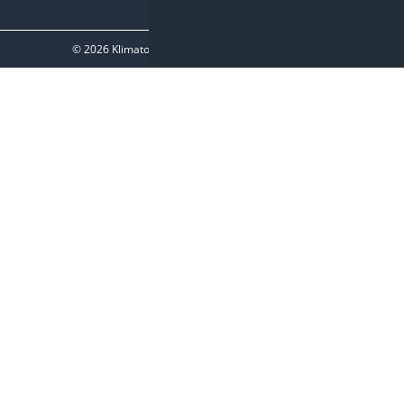
© 2026
Klimato sprendimai
|
www.597degrees.com