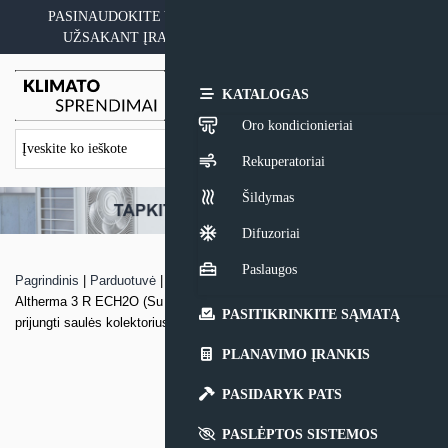
Skip
PASINAUDOKITE YPATINGAIS KAINOS PASIŪLYMAIS
to
UŽSAKANT ĮRANGĄ SU MONTAVIMO PASLAUGA
content
0,00
€
KATALOGAS
Oro kondicionieriai
Rekuperatoriai
Šildymas
Difuzoriai
Paslaugos
Pagrindinis
|
Parduotuvė
|
Šilumos siurblys oras – vanduo Daikin
Altherma 3 R ECH2O (Su integruota talpa 294-477ltr + galimybė
PASITIKRINKITE SĄMATĄ
prijungti saulės kolektorius ir papildomą šildymo šaltinį)
PLANAVIMO ĮRANKIS
PASIDARYK PATS
PASLĖPTOS SISTEMOS