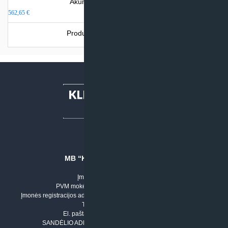
Akumuliacinė talpa 100 litrų
562,65
€
Produkto šiuo metu neturime.
MB “KLIMATO SPRENDIMAI”
Įmonės kodas: 304842792
PVM mokėtojo numeris: LT100011803210
Įmonės registracijos adresas: Draugystės g. 17-1, LT-51229 Kaunas
Tel. Nr.:
+37061042778
El. paštas:
info@klimatosprendimai.lt
SANDĖLIO ADRESAS: RUDMENOS G. 5-3, Kaunas