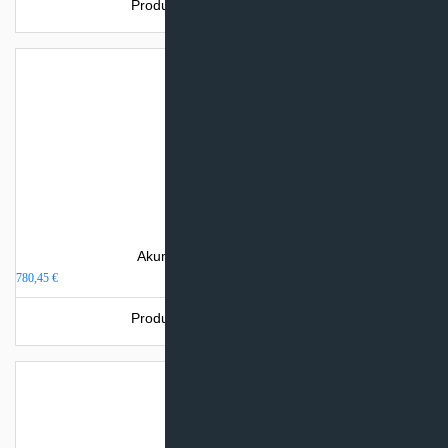
Produkto šiuo metu neturime.
Akumuliacinė talpa 300 litrų
780,45
€
Produkto šiuo metu neturime.