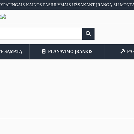
 YPATINGAIS KAINOS PASIŪLYMAIS UŽSAKANT ĮRANGĄ SU MONT
TE SĄMATĄ
PLANAVIMO ĮRANKIS
PA