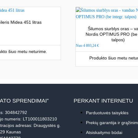
ileris Midea 451 litras
Šilumos siurblys oras – 
Nordis OPTIMUS PRO (be i
talpos)
Nuo
4 893,24
€
kto šiuo metu neturime.
Produkto šiuo metu netu
MATO SPRENDIMAI”
PERKANT INTERNETU
s: 304842792
Parduotuvės taisyklės
jo numeris: LT100011803210
Prekių garantija ir grąžini
tracijos adresas: Draugystės g.
229 Kaunas
Atsiskaitymo būdai