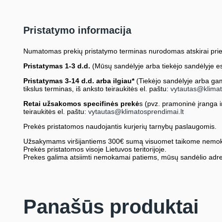
Pristatymo informacija
Numatomas prekių pristatymo terminas nurodomas atskirai prie
Pristatymas 1-3 d.d.
(Mūsų sandėlyje arba tiekėjo sandėlyje es
Pristatymas 3-14 d.d. arba ilgiau*
(Tiekėjo sandėlyje arba gami
tikslus terminas, iš anksto teiraukitės el. paštu:
vytautas@klimat
Retai užsakomos specifinės prekė
s (pvz. pramoninė įranga ir 
teiraukitės el. paštu:
vytautas@klimatosprendimai.lt
Prekės pristatomos naudojantis kurjerių tarnybų paslaugomis.
Užsakymams viršijantiems 300€ sumą visuomet taikome nemok
Prekės pristatomos visoje Lietuvos teritorijoje.
Prekes galima atsiimti nemokamai patiems, mūsų sandėlio adre
Panašūs produktai