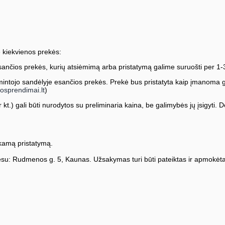
 kiekvienos prekės:
ančios prekės, kurių atsiėmimą arba pristatymą galime suruošti per 1-
ntojo sandėlyje esančios prekės. Prekė bus pristatyta kaip įmanoma greič
osprendimai.lt
)
kt.) gali būti nurodytos su preliminaria kaina, be galimybės jų įsigyti. Dė
amą pristatymą.
su: Rudmenos g. 5, Kaunas. Užsakymas turi būti pateiktas ir apmokėta