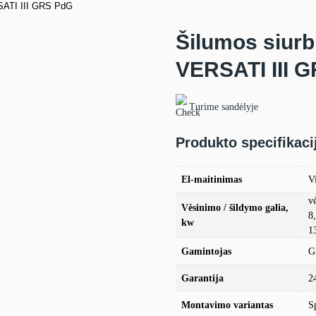
RSATI III GRS PdG
Šilumos siurb
VERSATI III 
Turime sandėlyje
Produkto specifikaci
El-maitinimas
Vi
v
Vėsinimo / šildymo galia,
8
kw
1
Gamintojas
G
Garantija
2
Montavimo variantas
Sp