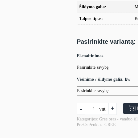
Šildymo galia:
M
Talpos tipas:
B
Pasirinkite variantą:
El-maitinimas
Vėsinimo / šildymo galia, kw
produkto
-
+
Į 
vnt.
kiekis:
Šilumos
Kategorijos:
Gree oras - vanduo šil
Prekės ženklas:
GREE
siurblys
oras