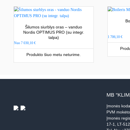
Bo
Šilumos siurblys oras – vanduo
Nordis OPTIMUS PRO (su integr.
1 706,10
€
talpa)
Nuo
7 030,10
€
Produ
Produkto šiuo metu neturime.
MB “KLI
Įmonės koda
PVM mokėto
Įmonės regis
17-1, LT-51