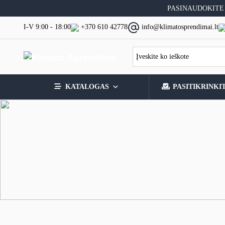
Skip
PASINAUDOKITE
to
content
I-V 9:00 - 18:00
+370 610 42778
info@klimatosprendimai.lt
KATALOGAS
PASITIKRINKI