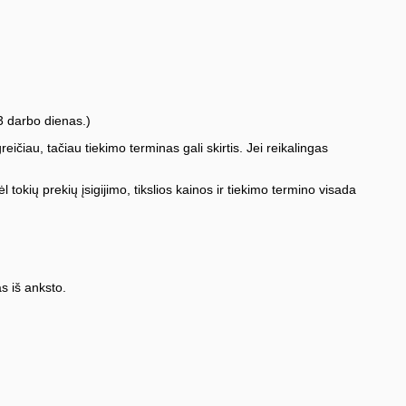
3 darbo dienas.)
iau, tačiau tiekimo terminas gali skirtis. Jei reikalingas
l tokių prekių įsigijimo, tikslios kainos ir tiekimo termino visada
s iš anksto.