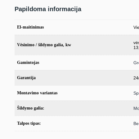
Papildoma informacija
El-maitinimas
Vie
vė
Vėsinimo / šildymo galia, kw
13
Gamintojas
Gr
Garantija
24
Montavimo variantas
Spl
Šildymo galia:
Mo
Talpos tipas:
Be