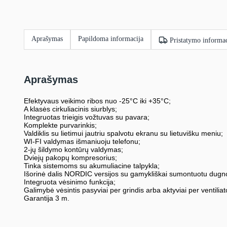
Aprašymas
Papildoma informacija
Pristatymo informac
Aprašymas
Efektyvaus veikimo ribos nuo -25°C iki +35°C;
A klasės cirkuliacinis siurblys;
Integruotas trieigis vožtuvas su pavara;
Komplekte purvarinkis;
Valdiklis su lietimui jautriu spalvotu ekranu su lietuvišku meniu;
WI-FI valdymas išmaniuoju telefonu;
2-jų šildymo kontūrų valdymas;
Dviejų pakopų kompresorius;
Tinka sistemoms su akumuliacine talpykla;
Išorinė dalis NORDIC versijos su gamykliškai sumontuotu dugn
Integruota vėsinimo funkcija;
Galimybė vėsintis pasyviai per grindis arba aktyviai per ventiliat
Garantija 3 m.