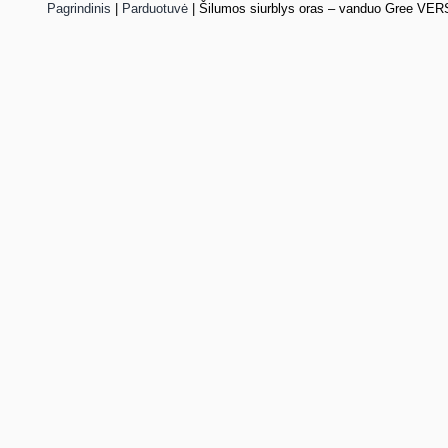
Pagrindinis
|
Parduotuvė
|
Šilumos siurblys oras – vanduo Gree VE