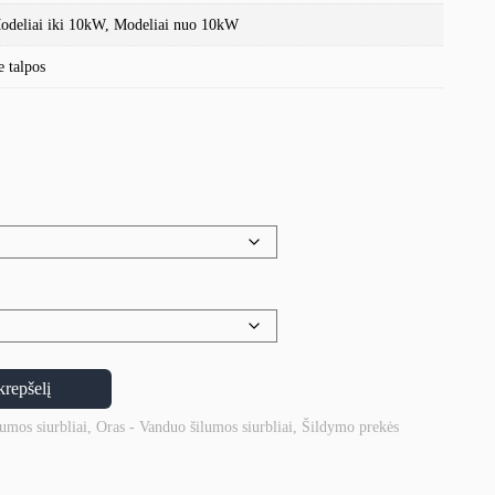
odeliai iki 10kW, Modeliai nuo 10kW
e talpos
krepšelį
umos siurbliai
,
Oras - Vanduo šilumos siurbliai
,
Šildymo prekės