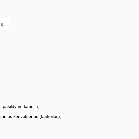
–
vanduo
Gree
VERSATI
ija
III
GRS
PdG
o pašildymo kabeliu;
orinius konvektorius (fankoilus);