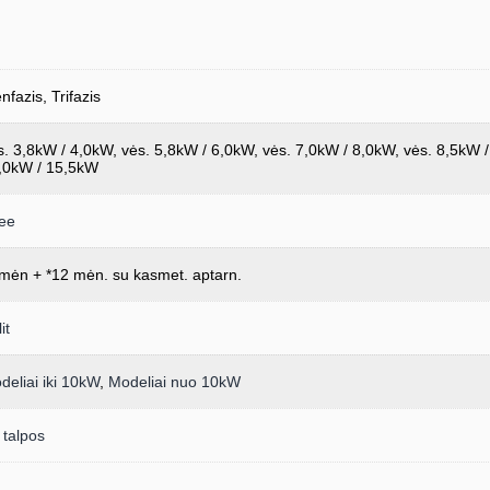
nfazis, Trifazis
s. 3,8kW / 4,0kW, vės. 5,8kW / 6,0kW, vės. 7,0kW / 8,0kW, vės. 8,5kW 
,0kW / 15,5kW
ee
mėn + *12 mėn. su kasmet. aptarn.
it
deliai iki 10kW
,
Modeliai nuo 10kW
 talpos