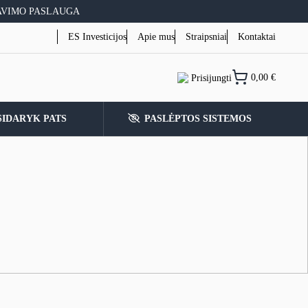
AVIMO PASLAUGA
ES Investicijos
Apie mus
Straipsniai
Kontaktai
0,00
€
Prisijungti
SIDARYK PATS
PASLĖPTOS SISTEMOS