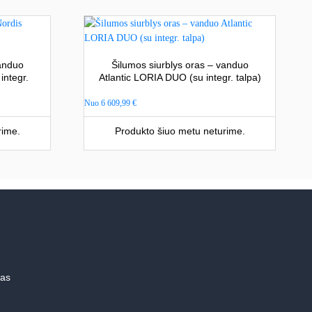
vanduo
Šilumos siurblys oras – vanduo
ntegr.
Atlantic LORIA DUO (su integr. talpa)
Nuo
6 609,99
€
rime.
Produkto šiuo metu neturime.
mas