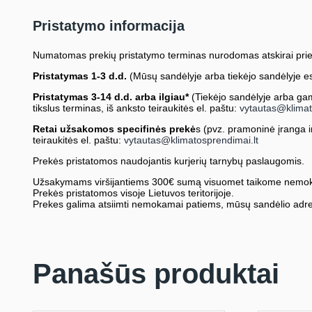
Pristatymo informacija
Numatomas prekių pristatymo terminas nurodomas atskirai prie
Pristatymas 1-3 d.d.
(Mūsų sandėlyje arba tiekėjo sandėlyje es
Pristatymas 3-14 d.d. arba ilgiau*
(Tiekėjo sandėlyje arba gami
tikslus terminas, iš anksto teiraukitės el. paštu:
vytautas@klimat
Retai užsakomos specifinės prekė
s (pvz. pramoninė įranga ir 
teiraukitės el. paštu:
vytautas@klimatosprendimai.lt
Prekės pristatomos naudojantis kurjerių tarnybų paslaugomis.
Užsakymams viršijantiems 300€ sumą visuomet taikome nemok
Prekės pristatomos visoje Lietuvos teritorijoje.
Prekes galima atsiimti nemokamai patiems, mūsų sandėlio adre
Panašūs produktai