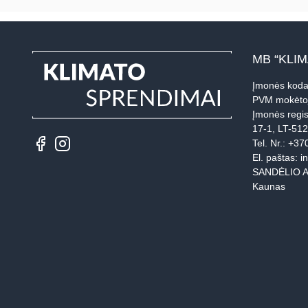
MB “KLI
Įmonės koda
PVM mokėto
Įmonės regis
17-1, LT-51
Tel. Nr.:
+37
El. paštas:
i
SANDĖLIO A
Kaunas