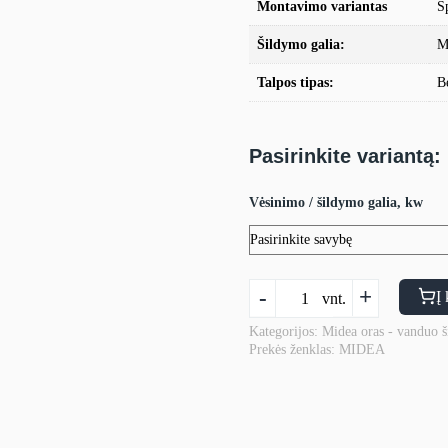
Montavimo variantas
Sp
Šildymo galia:
M
Talpos tipas:
B
Pasirinkite variantą:
Vėsinimo / šildymo galia, kw
produkto
-
+
Į 
vnt.
kiekis:
Šilumos
Kategorijos:
Midea oras - vanduo š
Prekės ženklas:
MIDEA
siurblys
oras
–
vanduo
Midea