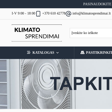
Skip
PASINAUDOKITE
to
content
I-V 9:00 - 18:00
+370 610 42778
info@klimatosprendimai.lt
KATALOGAS
PASITIKRINKI