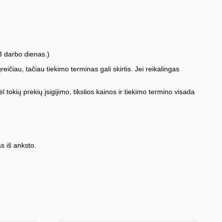
3 darbo dienas.)
iau, tačiau tiekimo terminas gali skirtis. Jei reikalingas
l tokių prekių įsigijimo, tikslios kainos ir tiekimo termino visada
s iš anksto.