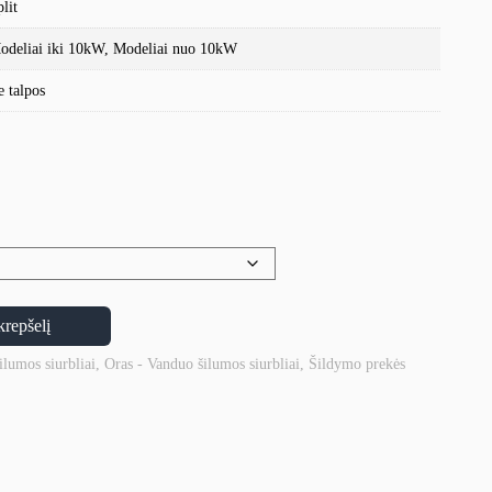
lit
odeliai iki 10kW, Modeliai nuo 10kW
e talpos
krepšelį
ilumos siurbliai
,
Oras - Vanduo šilumos siurbliai
,
Šildymo prekės