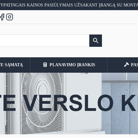
 YPATINGAIS KAINOS PASIŪLYMAIS UŽSAKANT ĮRANGĄ SU MONT
TE SĄMATĄ
PLANAVIMO ĮRANKIS
PA