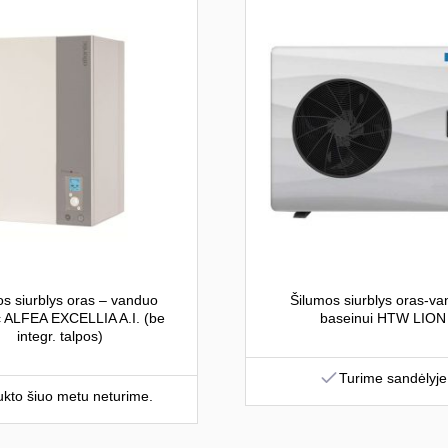
os siurblys oras – vanduo
Šilumos siurblys oras-v
ic ALFEA EXCELLIA A.I. (be
baseinui HTW LION
integr. talpos)
Turime sandėlyje
kto šiuo metu neturime.