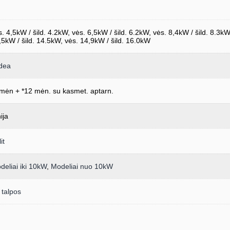
s. 4,5kW / šild. 4.2kW, vės. 6,5kW / šild. 6.2kW, vės. 8,4kW / šild. 8.3k
,5kW / šild. 14.5kW, vės. 14,9kW / šild. 16.0kW
dea
mėn + *12 mėn. su kasmet. aptarn.
ija
it
deliai iki 10kW
,
Modeliai nuo 10kW
 talpos