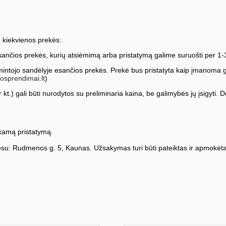
 kiekvienos prekės:
ančios prekės, kurių atsiėmimą arba pristatymą galime suruošti per 1-
ntojo sandėlyje esančios prekės. Prekė bus pristatyta kaip įmanoma greič
osprendimai.lt
)
kt.) gali būti nurodytos su preliminaria kaina, be galimybės jų įsigyti. Dė
amą pristatymą.
su: Rudmenos g. 5, Kaunas. Užsakymas turi būti pateiktas ir apmokėta