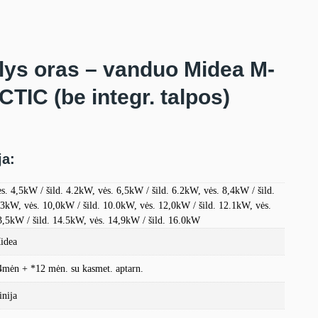
lys oras – vanduo Midea M-
IC (be integr. talpos)
ja:
ės. 4,5kW / šild. 4.2kW, vės. 6,5kW / šild. 6.2kW, vės. 8,4kW / šild.
.3kW, vės. 10,0kW / šild. 10.0kW, vės. 12,0kW / šild. 12.1kW, vės.
3,5kW / šild. 14.5kW, vės. 14,9kW / šild. 16.0kW
idea
4mėn + *12 mėn. su kasmet. aptarn.
inija