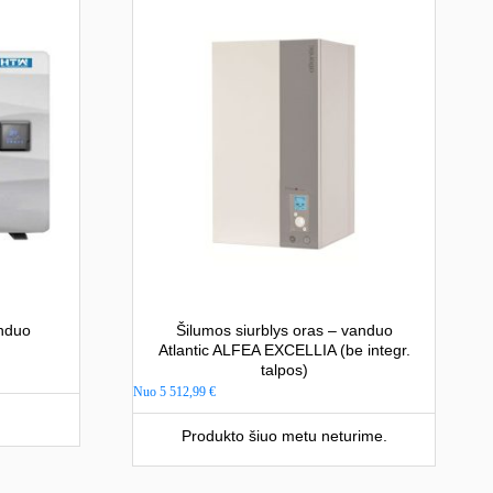
anduo
Šilumos siurblys oras – vanduo
Atlantic ALFEA EXCELLIA (be integr.
talpos)
Nuo
5 512,99
€
Produkto šiuo metu neturime.