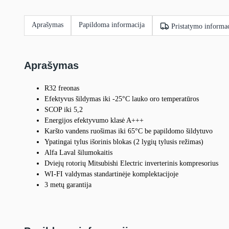
Aprašymas
Papildoma informacija
Pristatymo informac
Aprašymas
R32 freonas
Efektyvus šildymas iki -25°C lauko oro temperatūros
SCOP iki 5,2
Energijos efektyvumo klasė A+++
Karšto vandens ruošimas iki 65°C be papildomo šildytuvo
Ypatingai tylus išorinis blokas (2 lygių tylusis režimas)
Alfa Laval šilumokaitis
Dviejų rotorių Mitsubishi Electric inverterinis kompresorius
WI-FI valdymas standartinėje komplektacijoje
3 metų garantija