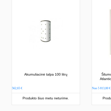
Akumuliacinė talpa 100 litrų
Šilum
Atlant
562,65
€
Nuo
5 813,00
€
Produkto šiuo metu neturime.
Produ