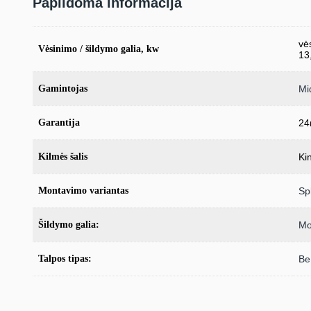
Papildoma informacija
vė
Vėsinimo / šildymo galia, kw
13
Gamintojas
Mi
Garantija
24
Kilmės šalis
Kin
Montavimo variantas
Spl
Šildymo galia:
Mo
Talpos tipas:
Be