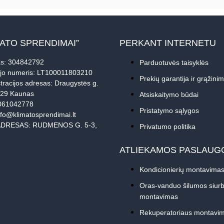
MATO SPRENDIMAI”
PERKANT INTERNETU
s: 304842792
Parduotuvės taisyklės
jo numeris: LT100011803210
Prekių garantija ir grąžini
tracijos adresas: Draugystės g.
229 Kaunas
Atsiskaitymo būdai
061042778
Pristatymo sąlygos
nfo@klimatosprendimai.lt
DRESAS: RUDMENOS G. 5-3,
Privatumo politika
ATLIEKAMOS PASLAUG
Kondicionierių montavima
Oras-vanduo šilumos siurb
montavimas
Rekuperatoriaus montavi