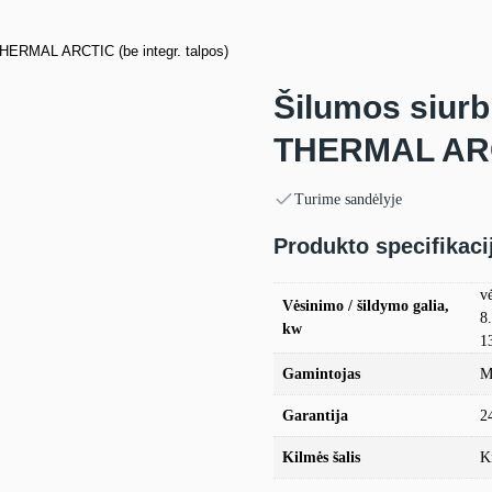
THERMAL ARCTIC (be integr. talpos)
Šilumos siurb
THERMAL ARCT
Turime sandėlyje
Produkto specifikaci
v
Vėsinimo / šildymo galia,
8
kw
1
Gamintojas
M
Garantija
2
Kilmės šalis
K