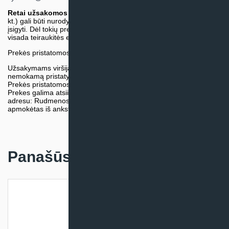
Retai užsakomos specifinės prekė
s (pvz. pramoninė įranga ir
kt.) gali būti nurodytos su preliminaria kaina, be galimybės jų
įsigyti. Dėl tokių prekių įsigijimo, tikslios kainos ir tiekimo termino
visada teiraukitės el. paštu:
vytautas@klimatosprendimai.lt
Prekės pristatomos naudojantis kurjerių tarnybų paslaugomis.
Užsakymams viršijantiems 300€ sumą visuomet taikome
nemokamą pristatymą.
Prekės pristatomos visoje Lietuvos teritorijoje.
Prekes galima atsiimti nemokamai patiems, mūsų sandėlio
adresu: Rudmenos g. 5, Kaunas. Užsakymas turi būti pateiktas ir
apmokėtas iš anksto.
Panašūs produktai