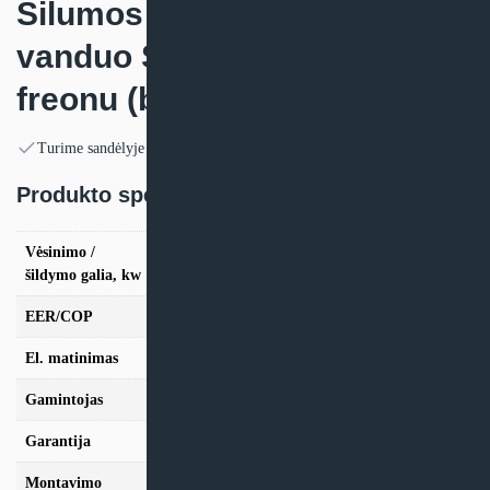
Šilumos siurblys oras –
vanduo Samsung su R410A
freonu (be tūrinio šildytuvo)
Turime sandėlyje
Produkto specifikacija:
Vėsinimo /
vės. 12,0kW / šild. 12,0kW, vės. 15,0kW / šild.
šildymo galia, kw
16,0kW
EER/COP
3,87.4,63
El. matinimas
Trifazis
Gamintojas
Samsung
Garantija
24 mėn
Montavimo