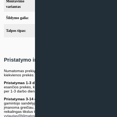
Montavimo
Split
variantas
Šildymo galia:
Modeliai nuo 10kW
Talpos tipas:
Be talpos
Pristatymo informacija
Numatomas prekių pristatymo terminas nurodomas atskirai prie
kiekvienos prekės:
Pristatymas 1-3 d.d.
(Mūsų sandėlyje arba tiekėjo sandėlyje
esančios prekės, kurių atsiėmimą arba pristatymą galime suruošti
per 1-3 darbo dienas.)
Pristatymas 3-14 d.d. arba ilgiau*
(Tiekėjo sandėlyje arba
gamintojo sandėlyje esančios prekės. Prekė bus pristatyta kaip
įmanoma greičiau, tačiau tiekimo terminas gali skirtis. Jei
reikalingas tikslus terminas, iš anksto teiraukitės el. paštu:
vytautas@klimatosprendimai.lt
)