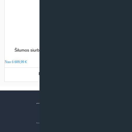
Šilumos siurblys oras – vanduo Atlantic LORIA DUO (su
integr. talpa)
Nuo
6 609,99
€
Produkto šiuo metu neturime.