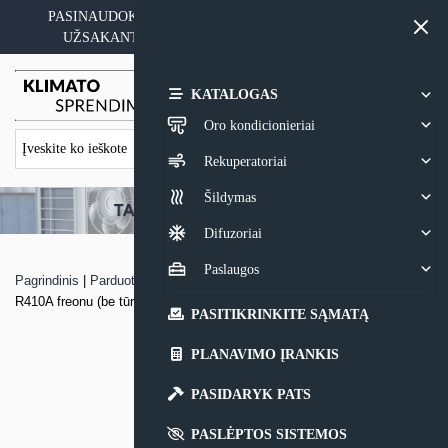
Skip
PASINAUDOKITE YPATINGAIS KAINOS PASIŪLYMAIS
to
UŽSAKANT ĮRANGĄ SU MONTAVIMO PASLAUGA
content
0,00
€
KATALOGAS
Oro kondicionieriai
Rekuperatoriai
Šildymas
Difuzoriai
Paslaugos
Pagrindinis
|
Parduotuvė
|
Šilumos siurblys oras – vanduo Samsung su
R410A freonu (be tūrinio šildytuvo)
PASITIKRINKITE SĄMATĄ
PLANAVIMO ĮRANKIS
PASIDARYK PATS
PASLĖPTOS SISTEMOS