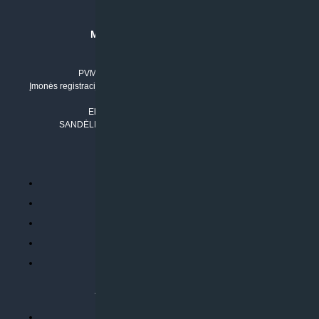
MB “KLIMATO SPRENDIMAI”
Įmonės kodas: 304842792
PVM mokėtojo numeris: LT100011803210
Įmonės registracijos adresas: Draugystės g. 17-1, LT-51229 Kaunas
Tel. Nr.:
+37061042778
El. paštas:
info@klimatosprendimai.lt
SANDĖLIO ADRESAS: RUDMENOS G. 5-3, Kaunas
PERKANT INTERNETU
Parduotuvės taisyklės
Prekių garantija ir grąžinimas
Atsiskaitymo būdai
Pristatymo sąlygos
Privatumo politika
ATLIEKAMOS PASLAUGOS
Kondicionierių montavimas