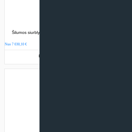
Šilumos siurblys oras – vanduo Nordis OPTIMUS PRO (su
integr. talpa)
Nuo
7 030,10
€
Produkto šiuo metu neturime.
Akumuliacinė talpa 300 litrų