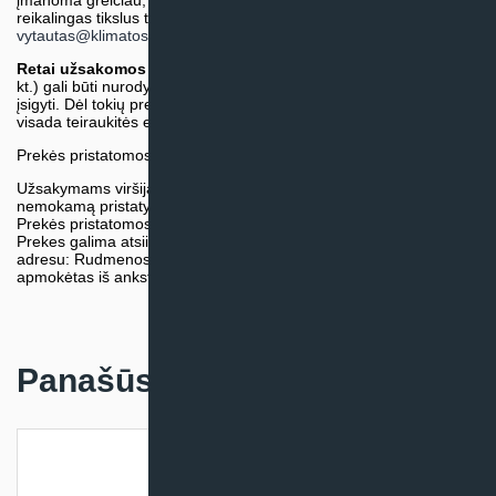
įmanoma greičiau, tačiau tiekimo terminas gali skirtis. Jei
reikalingas tikslus terminas, iš anksto teiraukitės el. paštu:
vytautas@klimatosprendimai.lt
)
Retai užsakomos specifinės prekė
s (pvz. pramoninė įranga ir
kt.) gali būti nurodytos su preliminaria kaina, be galimybės jų
įsigyti. Dėl tokių prekių įsigijimo, tikslios kainos ir tiekimo termino
visada teiraukitės el. paštu:
vytautas@klimatosprendimai.lt
Prekės pristatomos naudojantis kurjerių tarnybų paslaugomis.
Užsakymams viršijantiems 300€ sumą visuomet taikome
nemokamą pristatymą.
Prekės pristatomos visoje Lietuvos teritorijoje.
Prekes galima atsiimti nemokamai patiems, mūsų sandėlio
adresu: Rudmenos g. 5, Kaunas. Užsakymas turi būti pateiktas ir
apmokėtas iš anksto.
Panašūs produktai