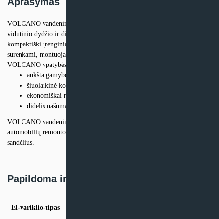
Aprašymas
VOLCANO vandeninis šildytuvas – tai įrenginys, skirtas mažoms,
vidutinio dydžio ir didelėms patalpoms šildyti. VOLCANO yra
kompaktiški įrenginiai, paruošti atiduoti eksploatuoti ir lengvai
surenkami, montuojami ir kasdien naudojami.
VOLCANO ypatybės:
aukšta gamybos kokybė
šiuolaikinė konstrukcija
ekonomiškai naudingiausias
didelis našumas
VOLCANO vandeniniu šildytuvu galima šildyti parduotuves, dirbutves,
automobilių remonto dirbtuves, šiltnamius, gamybos patalpas, arenas ar
sandėlius.
Papildoma informacija
El-variklio-tipas
AC, EC