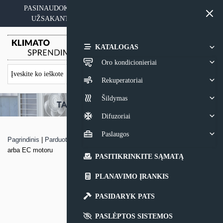
Skip
PASINAUDOKITE YPATINGAIS KAINOS PASIŪLYMAIS
to
UŽSAKANT ĮRANGĄ SU MONTAVIMO PASLAUGA
content
0,00
€
KATALOGAS
Oro kondicionieriai
Rekuperatoriai
Šildymas
Difuzoriai
Paslaugos
Pagrindinis
|
Parduotuvė
|
Vandeninis šildytuvas Volcano VR D su AC
arba EC motoru
PASITIKRINKITE SĄMATĄ
PLANAVIMO ĮRANKIS
PASIDARYK PATS
PASLĖPTOS SISTEMOS