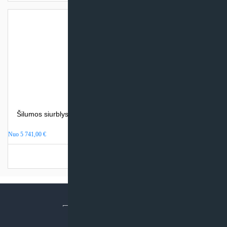
Šilumos siurblys oras – vanduo Midea M-THERMAL ARCTIC
(su integr. talpa)
Nuo
5 741,00
€
Turime sandėlyje