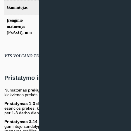
Gamintojas
VTS
Įrenginio
700x700x355
matmenys
(PxAxG), mm
VTS VOLCANO TUV sertifikatas.PDF
Pristatymo informacija
Numatomas prekių pristatymo terminas nurodomas atskirai prie
kiekvienos prekės:
Pristatymas 1-3 d.d.
(Mūsų sandėlyje arba tiekėjo sandėlyje
esančios prekės, kurių atsiėmimą arba pristatymą galime suruošti
per 1-3 darbo dienas.)
Pristatymas 3-14 d.d. arba ilgiau*
(Tiekėjo sandėlyje arba
gamintojo sandėlyje esančios prekės. Prekė bus pristatyta kaip