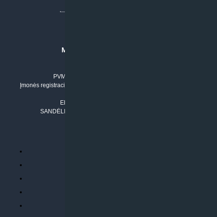
MB “KLIMATO SPRENDIMAI”
Įmonės kodas: 304842792
PVM mokėtojo numeris: LT100011803210
Įmonės registracijos adresas: Draugystės g. 17-1, LT-51229 Kaunas
Tel. Nr.:
+37061042778
El. paštas:
info@klimatosprendimai.lt
SANDĖLIO ADRESAS: RUDMENOS G. 5-3, Kaunas
PERKANT INTERNETU
Parduotuvės taisyklės
Prekių garantija ir grąžinimas
Atsiskaitymo būdai
Pristatymo sąlygos
Privatumo politika