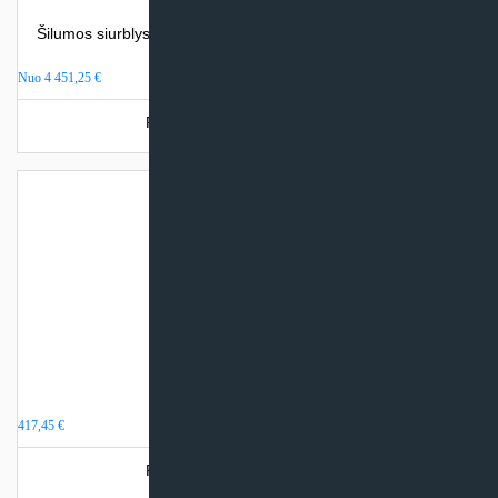
Šilumos siurblys oras – vanduo Atlantic ALFEA EXTENSA A.I.
(be integr. talpos)
Nuo
4 451,25
€
Produkto šiuo metu neturime.
Akumuliacinė talpa 50 litrų
417,45
€
Produkto šiuo metu neturime.