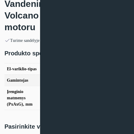
Vandeninis šildytuvas
Volcano VR D su AC arba EC
motoru
Turime sandėlyje
Produkto specifikacija:
El-variklio-tipas
AC, EC
Gamintojas
VTS
Įrenginio
matmenys
700x700x355
(PxAxG), mm
Pasirinkite variantą: