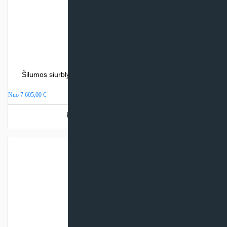
Šilumos siurblys oras – vanduo Atlantic ALFEA EXCELLIA
DUO A.I. (su integr. talpa)
Nuo
7 605,00
€
Produkto šiuo metu neturime.