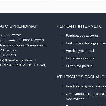
MATO SPRENDIMAI”
PERKANT INTERNETU
s: 304842792
Parduotuvės taisyklės
jo numeris: LT100011803210
Prekių garantija ir grąžini
tracijos adresas: Draugystės g.
229 Kaunas
Atsiskaitymo būdai
061042778
Pristatymo sąlygos
nfo@klimatosprendimai.lt
DRESAS: RUDMENOS G. 5-3,
Privatumo politika
ATLIEKAMOS PASLAUG
Kondicionierių montavima
Oras-vanduo šilumos siurb
montavimas