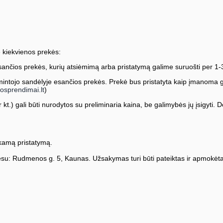
 kiekvienos prekės:
ančios prekės, kurių atsiėmimą arba pristatymą galime suruošti per 1-
ntojo sandėlyje esančios prekės. Prekė bus pristatyta kaip įmanoma greič
osprendimai.lt
)
kt.) gali būti nurodytos su preliminaria kaina, be galimybės jų įsigyti. Dė
amą pristatymą.
su: Rudmenos g. 5, Kaunas. Užsakymas turi būti pateiktas ir apmokėta