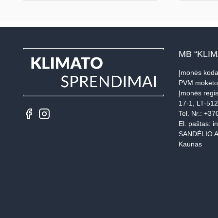
MB “KLI
Įmonės koda
PVM mokėto
Įmonės regis
17-1, LT-51
Tel. Nr.:
+37
El. paštas:
i
SANDĖLIO A
Kaunas