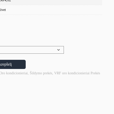
,90/4,02
livet
krepšelį
Oro kondicionieriai
,
Šildymo prekės
,
VRF oro kondicionieriai
Prekės