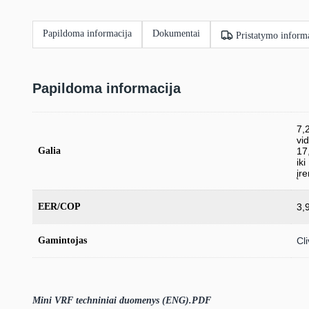
Papildoma informacija
Dokumentai
Pristatymo informa
Papildoma informacija
7,2
vid
Galia
17,
iki
įre
EER/COP
3,
Gamintojas
Cli
Mini VRF techniniai duomenys (ENG).PDF