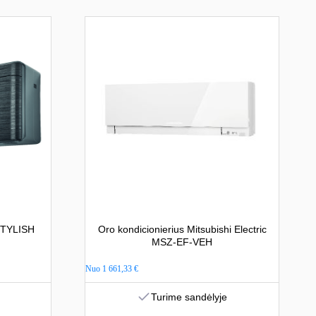
 STYLISH
Oro kondicionierius Mitsubishi Electric
MSZ-EF-VEH
Nuo
1 661,33
€
Turime sandėlyje