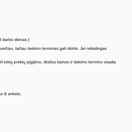
3 darbo dienas.)
iau, tačiau tiekimo terminas gali skirtis. Jei reikalingas
l tokių prekių įsigijimo, tikslios kainos ir tiekimo termino visada
s iš anksto.