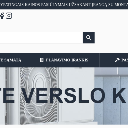
 YPATINGAIS KAINOS PASIŪLYMAIS UŽSAKANT ĮRANGĄ SU MONT
TE SĄMATĄ
PLANAVIMO ĮRANKIS
PA