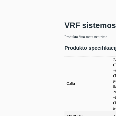
VRF sistemos 
Produkto šiuo metu neturime.
Produkto specifikaci
7
(
v
(T
į
Galia
i
2
v
(T
į