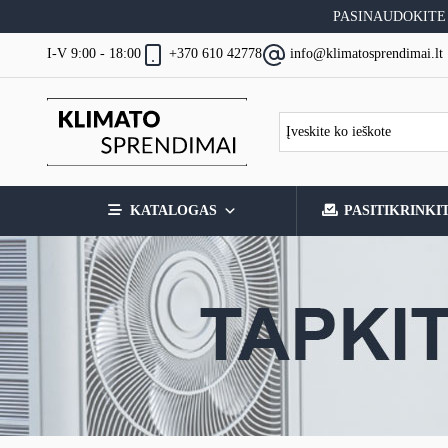
Skip
PASINAUDOKITE
to
content
I-V 9:00 - 18:00
+370 610 42778
info@klimatosprendimai.lt
KATALOGAS
PASITIKRINKI