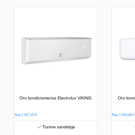
Oro kondicionierius Electrolux VIKING
Oro kond
Nuo
1 627,45
€
Nuo
1 016,40
€
Turime sandėlyje