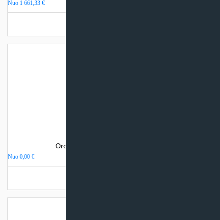
Nuo
1 661,33
€
Turime sandėlyje
Oro kondicionierius Sinclair VISION
Nuo
0,00
€
Turime sandėlyje