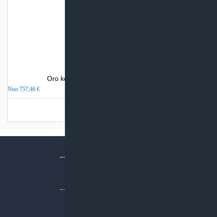
Oro kondicionierius Electrolux MONACO
Nuo
757,46
€
Turime sandėlyje