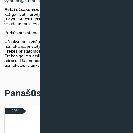
vytautas@klimatosprendimai.lt
)
Retai užsakomos specifinės prekė
s (pvz. pramoninė įranga ir
kt.) gali būti nurodytos su preliminaria kaina, be galimybės jų
įsigyti. Dėl tokių prekių įsigijimo, tikslios kainos ir tiekimo termino
visada teiraukitės el. paštu:
vytautas@klimatosprendimai.lt
Prekės pristatomos naudojantis kurjerių tarnybų paslaugomis.
Užsakymams viršijantiems 300€ sumą visuomet taikome
nemokamą pristatymą.
Prekės pristatomos visoje Lietuvos teritorijoje.
Prekes galima atsiimti nemokamai patiems, mūsų sandėlio
adresu: Rudmenos g. 5, Kaunas. Užsakymas turi būti pateiktas ir
apmokėtas iš anksto.
Panašūs produktai
- 20%