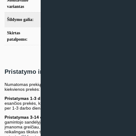
Montavimo
Multi-Split
variantas
Šildymo galia:
Modeliai iki 10kW
Skirtas
iki 25m2
,
iki 35m2
,
iki 50m2
patalpoms:
Pristatymo informacija
Numatomas prekių pristatymo terminas nurodomas atskirai prie
kiekvienos prekės:
Pristatymas 1-3 d.d.
(Mūsų sandėlyje arba tiekėjo sandėlyje
esančios prekės, kurių atsiėmimą arba pristatymą galime suruošti
per 1-3 darbo dienas.)
Pristatymas 3-14 d.d. arba ilgiau*
(Tiekėjo sandėlyje arba
gamintojo sandėlyje esančios prekės. Prekė bus pristatyta kaip
įmanoma greičiau, tačiau tiekimo terminas gali skirtis. Jei
reikalingas tikslus terminas, iš anksto teiraukitės el. paštu: