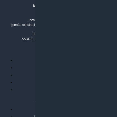
MB “KLIMATO SPRENDIMAI”
Įmonės kodas: 304842792
PVM mokėtojo numeris: LT100011803210
Įmonės registracijos adresas: Draugystės g. 17-1, LT-51229 Kaunas
Tel. Nr.:
+37061042778
El. paštas:
info@klimatosprendimai.lt
SANDĖLIO ADRESAS: RUDMENOS G. 5-3, Kaunas
PERKANT INTERNETU
Parduotuvės taisyklės
Prekių garantija ir grąžinimas
Atsiskaitymo būdai
Pristatymo sąlygos
Privatumo politika
ATLIEKAMOS PASLAUGOS
Kondicionierių montavimas
Oras-vanduo šilumos siurblių montavimas