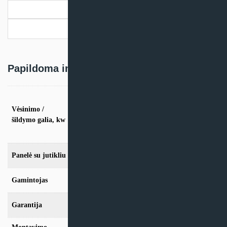
Papildoma informacija
Pristatymo informacija
Papildoma informacija
vės. 1,1kW / šild. 1,2kW, vės. 1,7kW / šild.
1,9kW, vės. 2,0kW / šild. 2,2kW, vės. 2,5kW
Vėsinimo /
/ šild. 2,8kW, vės. 3,6kW / šild. 4,0kW, vės.
šildymo galia, kw
5,0kW / šild. 5,6kW, vės. 5,6kW / šild.
6,3kW
Panelė su jutikliu
Ne, Taip
Gamintojas
Hitachi
Garantija
24 mėn