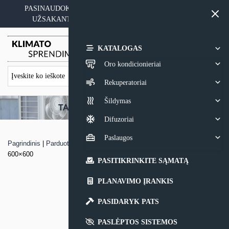
Skip
PASINAUDOKITE YPATINGAIS KAINOS PASIŪLYMAIS
to
UŽSAKANT ĮRANGĄ SU MONTAVIMO PASLAUGA
content
0,00
€
KATALOGAS
Oro kondicionieriai
Rekuperatoriai
Šildymas
Difuzoriai
Paslaugos
Pagrindinis
|
Parduotuvė
|
VRF sistemos kasetinis konvektorius Hitachi
600×600
PASITIKRINKITE SĄMATĄ
PLANAVIMO ĮRANKIS
PASIDARYK PATS
PASLĖPTOS SISTEMOS