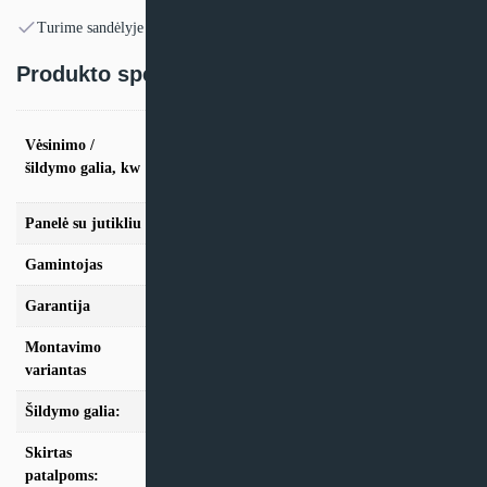
Turime sandėlyje
Produkto specifikacija:
vės. 1,1kW / šild. 1,2kW, vės. 1,7kW / šild.
Vėsinimo /
1,9kW, vės. 2,0kW / šild. 2,2kW, vės. 2,5kW /
šildymo galia, kw
šild. 2,8kW, vės. 3,6kW / šild. 4,0kW, vės.
5,0kW / šild. 5,6kW, vės. 5,6kW / šild. 6,3kW
Panelė su jutikliu
Ne, Taip
Gamintojas
Hitachi
Garantija
24 mėn
Montavimo
Multi-Split
variantas
Šildymo galia:
Modeliai iki 10kW
Skirtas
iki 25m2, iki 35m2, iki 50m2
patalpoms: