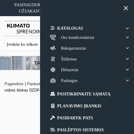
Skip
PASINAUDOKITE YPATINGAIS KAINOS PASIŪLYMAIS
to
UŽSAKANT ĮRANGĄ SU MONTAVIMO PASLAUGA
content
0,00
€
KATALOGAS
Oro kondicionieriai
Rekuperatoriai
Šildymas
Difuzoriai
Paslaugos
Pagrindinis
|
Parduotuvė
|
VRF sistemos konsolinis pastatomas Clivet
vidinis blokas DZDF4
PASITIKRINKITE SĄMATĄ
PLANAVIMO ĮRANKIS
PASIDARYK PATS
PASLĖPTOS SISTEMOS