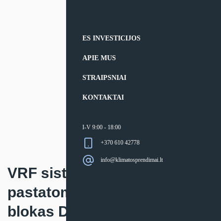
ES INVESTICIJOS
APIE MUS
STRAIPSNIAI
KONTAKTAI
I-V 9:00 - 18:00
+370 610 42778
info@klimatosprendimai.lt
VRF sistemos konsolinis
pastatomas Clivet vidinis
blokas DZDF4