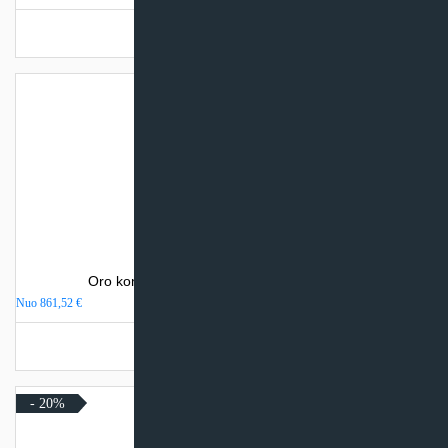
Turime sandėlyje
Oro kondicionierius Electrolux AVALANCHE
Nuo
861,52
€
Turime sandėlyje
- 20%