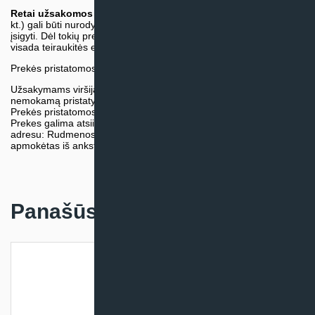
Retai užsakomos specifinės prekė
s (pvz. pramoninė įranga ir
kt.) gali būti nurodytos su preliminaria kaina, be galimybės jų
įsigyti. Dėl tokių prekių įsigijimo, tikslios kainos ir tiekimo termino
visada teiraukitės el. paštu:
vytautas@klimatosprendimai.lt
Prekės pristatomos naudojantis kurjerių tarnybų paslaugomis.
Užsakymams viršijantiems 300€ sumą visuomet taikome
nemokamą pristatymą.
Prekės pristatomos visoje Lietuvos teritorijoje.
Prekes galima atsiimti nemokamai patiems, mūsų sandėlio
adresu: Rudmenos g. 5, Kaunas. Užsakymas turi būti pateiktas ir
apmokėtas iš anksto.
Panašūs produktai