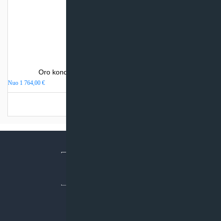
Oro kondicionierius Daikin NORDIC PERFERA
Nuo
1 764,00
€
Turime sandėlyje