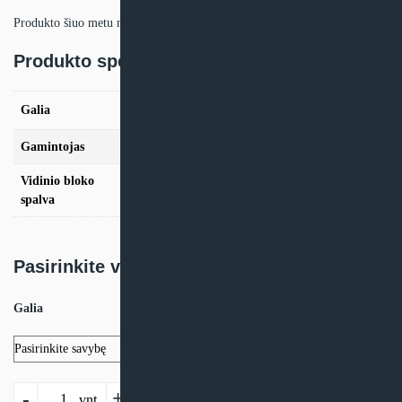
Produkto šiuo metu neturime.
Produkto specifikacija:
2,2kW, 2,8kW, 3,6kW, 4,5kW, 5,6kW, 7,1kW,
Galia
8kW
Gamintojas
Clivet
Vidinio bloko
Balta
spalva
Pasirinkite variantą:
Galia
produkto
-
+
Į krepšelį
vnt.