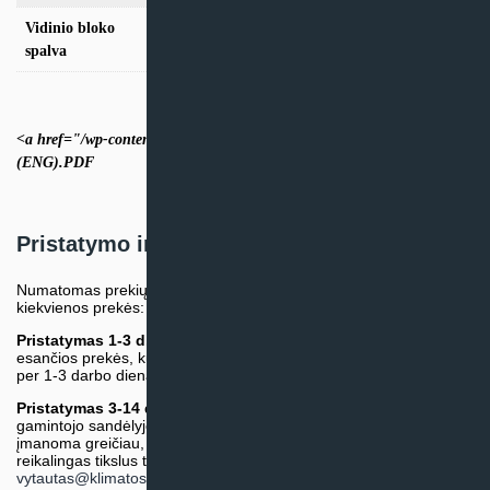
Vidinio bloko
Balta
spalva
<a href="/wp-content/uploads/custom-pdfs/DZDF techniniai duomenys
(ENG).PDF
Pristatymo informacija
Numatomas prekių pristatymo terminas nurodomas atskirai prie
kiekvienos prekės:
Pristatymas 1-3 d.d.
(Mūsų sandėlyje arba tiekėjo sandėlyje
esančios prekės, kurių atsiėmimą arba pristatymą galime suruošti
per 1-3 darbo dienas.)
Pristatymas 3-14 d.d. arba ilgiau*
(Tiekėjo sandėlyje arba
gamintojo sandėlyje esančios prekės. Prekė bus pristatyta kaip
įmanoma greičiau, tačiau tiekimo terminas gali skirtis. Jei
reikalingas tikslus terminas, iš anksto teiraukitės el. paštu:
vytautas@klimatosprendimai.lt
)