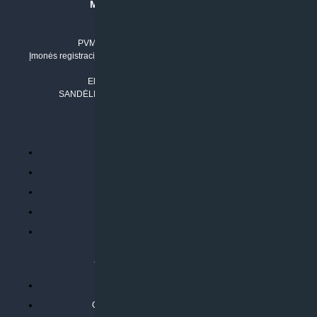
MB “KLIMATO SPRENDIMAI”
Įmonės kodas: 304842792
PVM mokėtojo numeris: LT100011803210
Įmonės registracijos adresas: Draugystės g. 17-1, LT-51229 Kaunas
Tel. Nr.:
+37061042778
El. paštas:
info@klimatosprendimai.lt
SANDĖLIO ADRESAS: RUDMENOS G. 5-3, Kaunas
PERKANT INTERNETU
Parduotuvės taisyklės
Prekių garantija ir grąžinimas
Atsiskaitymo būdai
Pristatymo sąlygos
Privatumo politika
ATLIEKAMOS PASLAUGOS
Kondicionierių montavimas
Oras-vanduo šilumos siurblių montavimas