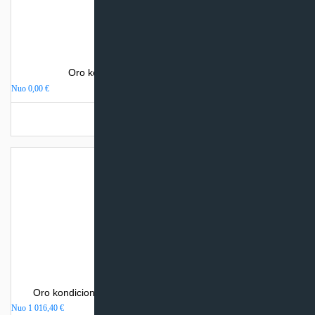
Oro kondicionierius Sinclair SPECTRUM
Nuo
0,00
€
Turime sandėlyje
Oro kondicionierius Mitsubishi Heavy Industries SRK-ZS
Nuo
1 016,40
€