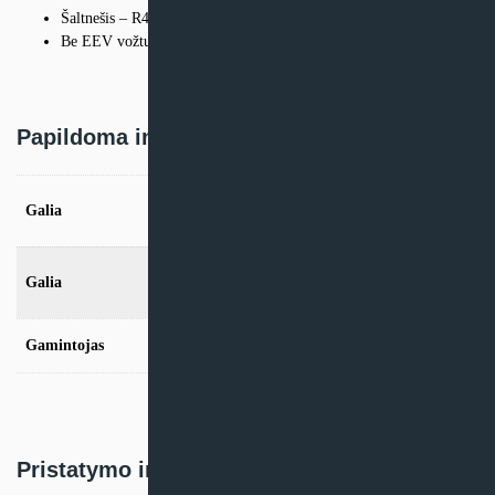
Šaltnešis – R410a.
Be EEV vožtuvo.
Papildoma informacija
1,5kW, 2,2kW, 2,8kW, 3,6kW, 4,5kW,
Galia
5,6kW, 7,1kW, 8,2kW
1,5kW, 2kW, 3,5kW, 3kW, 4,5kW, 5,5kW,
Galia
7kW, 8kW
Gamintojas
Samsung
Pristatymo informacija