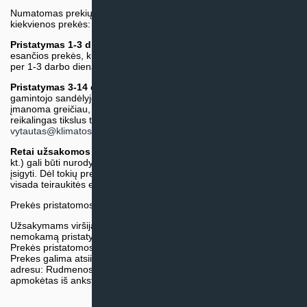
Numatomas prekių pristatymo terminas nurodomas atskirai prie
kiekvienos prekės:
Pristatymas 1-3 d.d.
(Mūsų sandėlyje arba tiekėjo sandėlyje
esančios prekės, kurių atsiėmimą arba pristatymą galime suruošti
per 1-3 darbo dienas.)
Pristatymas 3-14 d.d. arba ilgiau*
(Tiekėjo sandėlyje arba
gamintojo sandėlyje esančios prekės. Prekė bus pristatyta kaip
įmanoma greičiau, tačiau tiekimo terminas gali skirtis. Jei
reikalingas tikslus terminas, iš anksto teiraukitės el. paštu:
vytautas@klimatosprendimai.lt
)
Retai užsakomos specifinės prekė
s (pvz. pramoninė įranga ir
kt.) gali būti nurodytos su preliminaria kaina, be galimybės jų
įsigyti. Dėl tokių prekių įsigijimo, tikslios kainos ir tiekimo termino
visada teiraukitės el. paštu:
vytautas@klimatosprendimai.lt
Prekės pristatomos naudojantis kurjerių tarnybų paslaugomis.
Užsakymams viršijantiems 300€ sumą visuomet taikome
nemokamą pristatymą.
Prekės pristatomos visoje Lietuvos teritorijoje.
Prekes galima atsiimti nemokamai patiems, mūsų sandėlio
adresu: Rudmenos g. 5, Kaunas. Užsakymas turi būti pateiktas ir
apmokėtas iš anksto.