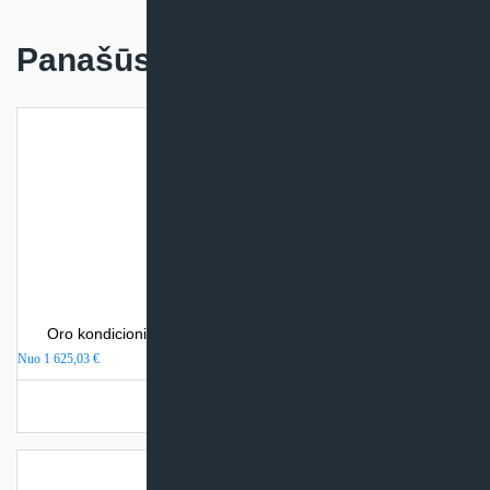
Panašūs produktai
Oro kondicionierius Mitsubishi Heavy Industries SRK-ZSX
Nuo
1 625,03
€
Turime sandėlyje