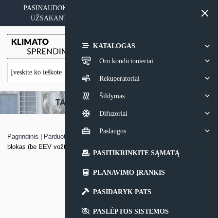
Skip
PASINAUDOKITE YPATINGAIS KAINOS PASIŪLYMAIS
to
UŽSAKANT ĮRANGĄ SU MONTAVIMO PASLAUGA
content
0,00
€
KATALOGAS
Oro kondicionieriai
Rekuperatoriai
Šildymas
Difuzoriai
Paslaugos
Pagrindinis
|
Parduotuvė
|
VRF sistemos sieninis Samsung vidinis
blokas (be EEV vožtuvo)
PASITIKRINKITE SĄMATĄ
PLANAVIMO ĮRANKIS
PASIDARYK PATS
PASLĖPTOS SISTEMOS