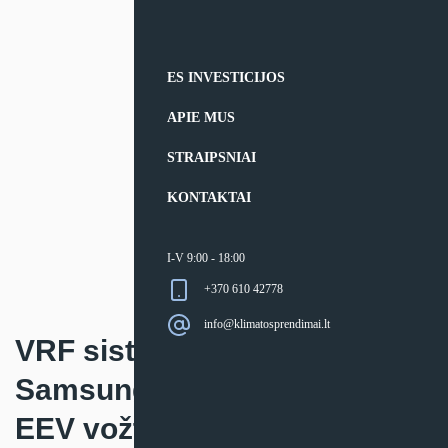
ES INVESTICIJOS
APIE MUS
STRAIPSNIAI
KONTAKTAI
I-V 9:00 - 18:00
+370 610 42778
info@klimatosprendimai.lt
VRF sistemos sieninis
Samsung vidinis blokas (be
EEV vožtuvo)