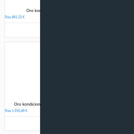
Oro kondicionierius Electrolux AVALANCHE
Nuo
861,52
€
Turime sandėlyje
Oro kondicionierius Mitsubishi Heavy Industries SRK-ZS
Nuo
1 016,40
€
Turime sandėlyje