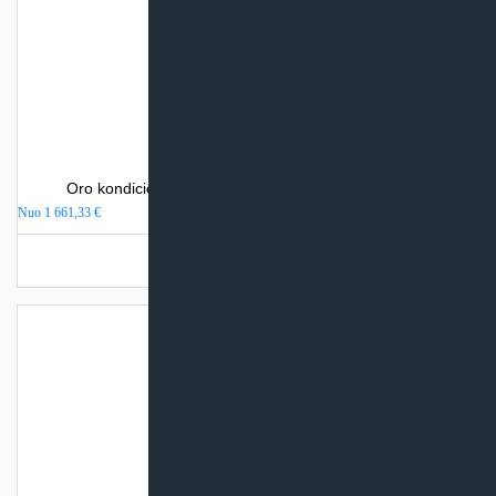
Oro kondicionierius Mitsubishi Electric MSZ-EF-VEH
Nuo
1 661,33
€
Turime sandėlyje