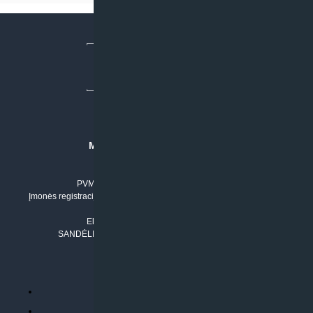
MB “KLIMATO SPRENDIMAI”
Įmonės kodas: 304842792
PVM mokėtojo numeris: LT100011803210
Įmonės registracijos adresas: Draugystės g. 17-1, LT-51229 Kaunas
Tel. Nr.:
+37061042778
El. paštas:
info@klimatosprendimai.lt
SANDĖLIO ADRESAS: RUDMENOS G. 5-3, Kaunas
PERKANT INTERNETU
Parduotuvės taisyklės
Prekių garantija ir grąžinimas