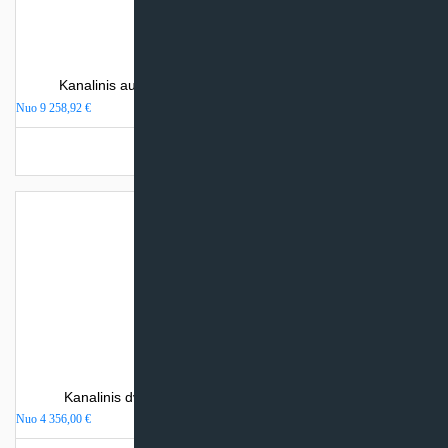
Kanalinis aukšto slėgio oro kondicionierius Samsung
Nuo
9 258,92
€
Turime sandėlyje
Kanalinis dvigubas oro kondicionierius Giatsu ADM
Nuo
4 356,00
€