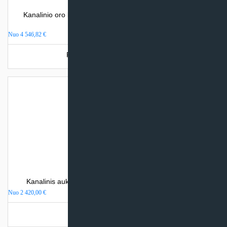
Kanalinio oro kondicionieriaus sistema su dviem vidiniais
blokais Clivet DUCT SL 2
Nuo
4 546,82
€
Produkto šiuo metu neturime.
Kanalinis aukšto slėgio oro kondicionierius Fujitsu KHT
Nuo
2 420,00
€
Turime sandėlyje