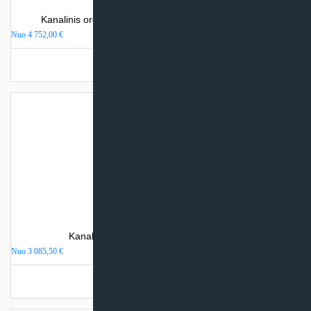
Kanalinis oro kondicionierius Daikin FDA-A (SKYAIR)
Nuo
4 752,00
€
Turime sandėlyje
Kanalinis oro kondicionierius Fujitsu KM
Nuo
3 085,50
€
Turime sandėlyje