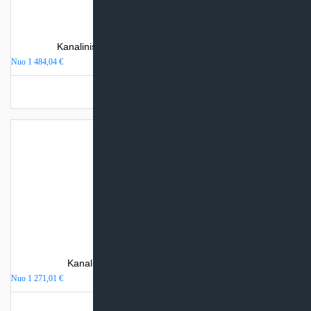
Kanalinis oro kondicionierius Gree U-MATCH
Nuo
1 484,04
€
Turime sandėlyje
Kanalinis oro kondicionierius Htw D IX43
Nuo
1 271,01
€
Turime sandėlyje