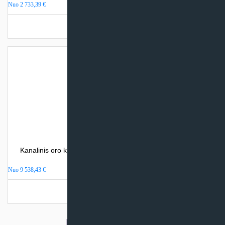
Nuo
2 733,39
€
Turime sandėlyje
Kanalinis oro kondicionierius LG STANDARD – INVERTER
didelio galingumo
Nuo
9 538,43
€
Turime sandėlyje