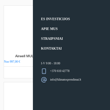
ES INVESTICIJOS
APIE MUS
STRAIPSNIAI
KONTAKTAI
Airwell MULTI-SPLIT sistemos išorinis blokas ZDAA
Nuo
997,00
€
I-V 9:00 - 18:00
+370 610 42778
Turime sandėlyje
info@klimatosprendimai.lt