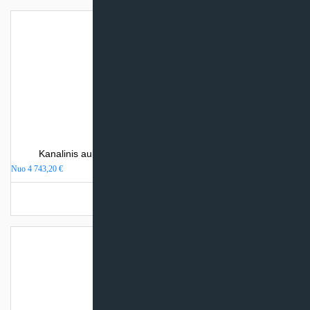
Kanalinis aukšto slėgio oro kondicionierius Fujitsu KR
Nuo
4 743,20
€
Turime sandėlyje