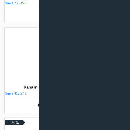
Nuo
1 736,35
€
Turime sandėlyje
Kanalinis oro kondicionierius Clivet Duct SL 2
Nuo
2 412,57
€
Produkto šiuo metu neturime.
- 20%