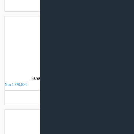
Turime sandėlyje
Kanalinis kondicionierius Airwell DDMX
Nuo
1 370,00
€
Turime sandėlyje