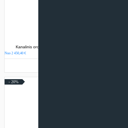
Kanalinis oro kondicionierius Daikin FBA-A9 (SKYAIR)
Nuo
2 450,40
€
Turime sandėlyje
- 20%