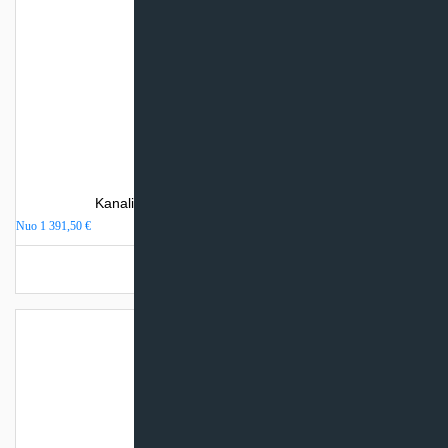
Kanalinis oro kondicionierius Giatsu ADM
Nuo
1 391,50
€
Turime sandėlyje