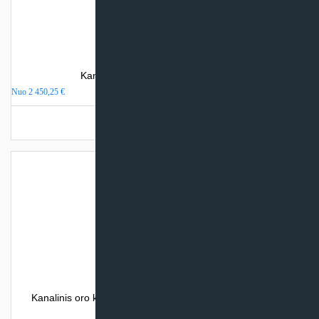
Kanalinis oro kondicionierius Kaisai
Nuo
2 450,25
€
Turime sandėlyje
Kanalinis oro kondicionierius LG HIGH – INVERTER High
Pressure