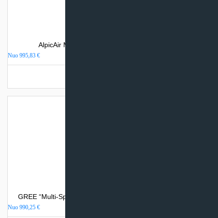
AlpicAir MULTI-SPLIT sistemos išorinis blokas
Nuo
995,83
€
Turime sandėlyje
GREE “Multi-Split“ tipo sistemos išorinė dalis FREE MATCH
Nuo
990,25
€