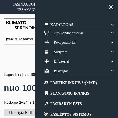
Skip
PASINAUDOKITE YPATINGAIS KAINOS PASIŪLYMAIS
to
UŽSAKANT ĮRANGĄ SU MONTAVIMO PASLAUGA
content
0,00
€
KATALOGAS
Oro kondicionieriai
Rekuperatoriai
Šildymas
Difuzoriai
Paslaugos
Pagrindinis
|
nuo 100m2
PASITIKRINKITE SĄMATĄ
nuo 100m2
PLANAVIMO ĮRANKIS
Rodoma 1–24 iš 152
PASIDARYK PATS
PASLĖPTOS SISTEMOS