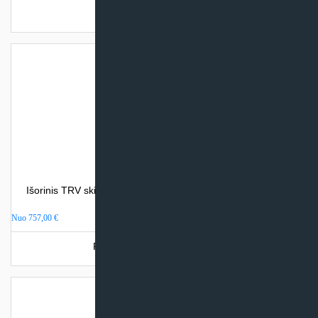
Turime sandėlyje
Išorinis TRV skirtas Split vidiniams įrenginiams pajungti prie
VRV išorinio bloko Daikin
Nuo
757,00
€
Produkto šiuo metu neturime.