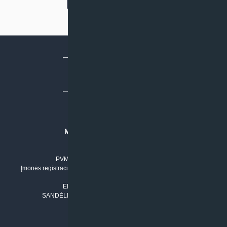
1
2
3
4
5
6
7
→
MB “KLIMATO SPRENDIMAI”
Įmonės kodas: 304842792
PVM mokėtojo numeris: LT100011803210
Įmonės registracijos adresas: Draugystės g. 17-1, LT-51229 Kaunas
Tel. Nr.:
+37061042778
El. paštas:
info@klimatosprendimai.lt
SANDĖLIO ADRESAS: RUDMENOS G. 5-3, Kaunas
PERKANT INTERNETU