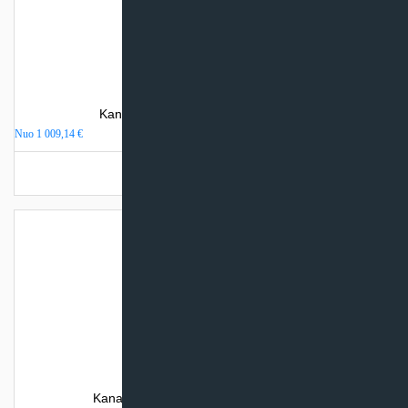
Kanalinis oro kondicionierius AlpicAir
Nuo
1 009,14
€
Turime sandėlyje
Kanalinis oro kondicionierius AUX CAD