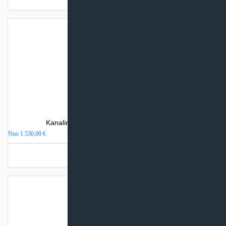
Kanalinis oro kondicionierius Inventor V-DI
Nuo
1 530,00
€
Turime sandėlyje