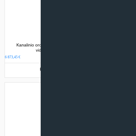
Kanalinio oro kondicionieriaus sistema 105T su dviem
vidiniais blokais Clivet DUCT SL 2
6 873,45
€
Produkto šiuo metu neturime.