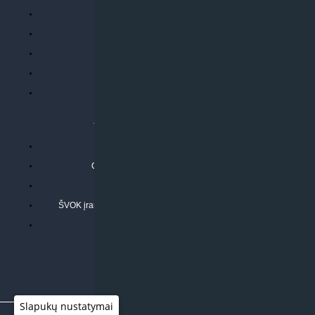
Parduotuvės taisyklės
Prekių garantija ir grąžinimas
Atsiskaitymo būdai
Pristatymo sąlygos
Privatumo politika
ATLIEKAMOS PASLAUGOS
Kondicionierių montavimas
Oras-vanduo šilumos siurblių montavimas
Rekuperatoriaus montavimas
ŠVOK įrangos remontas, aptarnavimas ir techninė priežiūra
Pasitikrinkite sąmatą
Slapukų nustatymai