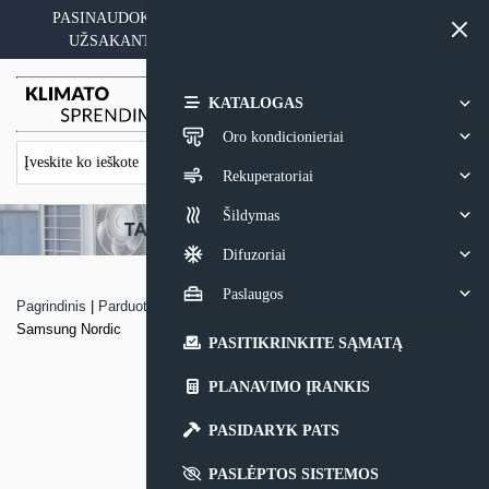
Skip
PASINAUDOKITE YPATINGAIS KAINOS PASIŪLYMAIS
to
UŽSAKANT ĮRANGĄ SU MONTAVIMO PASLAUGA
content
0,00
€
KATALOGAS
Oro kondicionieriai
Rekuperatoriai
Šildymas
Difuzoriai
Paslaugos
Pagrindinis
|
Parduotuvė
|
Kanalinis žemo slėgio oro kondicionierius
Samsung Nordic
PASITIKRINKITE SĄMATĄ
PLANAVIMO ĮRANKIS
PASIDARYK PATS
PASLĖPTOS SISTEMOS