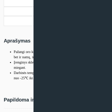
Aprašymas
Nordic
Papildoma informacija
Pristatymo informacija
Aprašymas
Pažangi oro kondicionavimo sistema tinka ne tik įvairioms darbo,
bet ir namų, ir rekreacinėms aplinkoms.
Įrenginys skleidžia minimalų garsą, todėl galite jį naudoti net
miegant.
Darbinės temperatūros ribos: šaldymas nuo -20 iki 52℃; šildymas
nuo -25℃ iki 24℃
Papildoma informacija