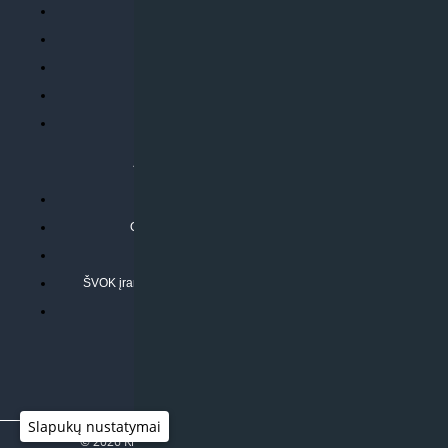
Parduotuvės taisyklės
Prekių garantija ir grąžinimas
Atsiskaitymo būdai
Pristatymo sąlygos
Privatumo politika
ATLIEKAMOS PASLAUGOS
Kondicionierių montavimas
Oras-vanduo šilumos siurblių montavimas
Rekuperatoriaus montavimas
ŠVOK įrangos remontas, aptarnavimas ir techninė priežiūra
Pasitikrinkite sąmatą
Slapukų nustatymai
© 2026
Klimato sprendimai
|
www.597degrees.com