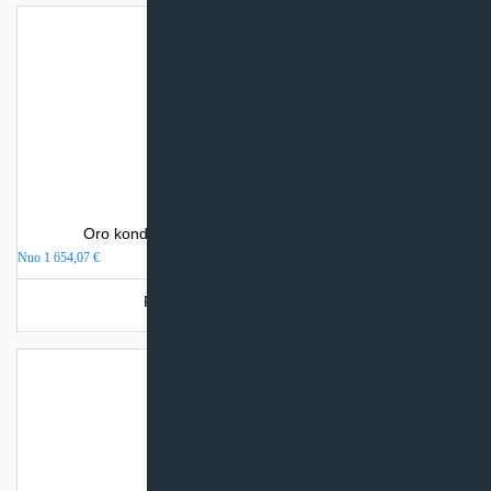
Oro kondicionierius Mitsubishi Electric MSZ-AP
Nuo
1 654,07
€
Produkto šiuo metu neturime.