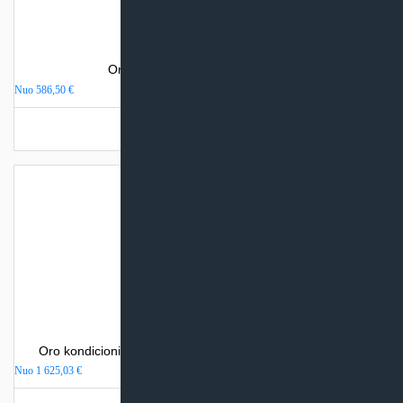
Oro kondicionierius Gree PULAR
Nuo
586,50
€
Turime sandėlyje
Oro kondicionierius Mitsubishi Heavy Industries SRK-ZSX
Nuo
1 625,03
€