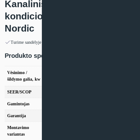
Kanalinis žemo slėgio oro
kondicionierius Samsung
Nordic
Turime sandėlyje
Produkto specifikacija:
vės. 2.6kW / šild. 3,3kW, vės. 3.5kW / šild.
Vėsinimo /
4,0kW, vės. 5.0kW / šild. 6,0kW, vės. 7.1kW /
šildymo galia, kw
šild. 8,0kW
SEER/SCOP
6.2/4.0
Gamintojas
Samsung
Garantija
24 mėn
Montavimo
Kanalinis
variantas