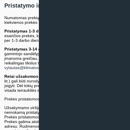
Pristatymo informacija
Numatomas prekių pristatymo terminas nurodomas atskirai prie
kiekvienos prekės:
Pristatymas 1-3 d.d.
(Mūsų sandėlyje arba tiekėjo sandėlyje
esančios prekės, kurių atsiėmimą arba pristatymą galime suruošti
per 1-3 darbo dienas.)
Pristatymas 3-14 d.d. arba ilgiau*
(Tiekėjo sandėlyje arba
gamintojo sandėlyje esančios prekės. Prekė bus pristatyta kaip
įmanoma greičiau, tačiau tiekimo terminas gali skirtis. Jei
reikalingas tikslus terminas, iš anksto teiraukitės el. paštu:
vytautas@klimatosprendimai.lt
)
Retai užsakomos specifinės prekė
s (pvz. pramoninė įranga ir
kt.) gali būti nurodytos su preliminaria kaina, be galimybės jų
įsigyti. Dėl tokių prekių įsigijimo, tikslios kainos ir tiekimo termino
visada teiraukitės el. paštu:
vytautas@klimatosprendimai.lt
Prekės pristatomos naudojantis kurjerių tarnybų paslaugomis.
Užsakymams viršijantiems 300€ sumą visuomet taikome
nemokamą pristatymą.
Prekės pristatomos visoje Lietuvos teritorijoje.
Prekes galima atsiimti nemokamai patiems, mūsų sandėlio
adresu: Rudmenos g. 5, Kaunas. Užsakymas turi būti pateiktas ir