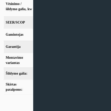
vės. 2.6kW / šild. 3,3kW, vės. 3.5kW / šild.
Vėsinimo /
4,0kW, vės. 5.0kW / šild. 6,0kW, vės. 7.1kW
šildymo galia, kw
/ šild. 8,0kW
SEER/SCOP
6.2/4.0
Gamintojas
Samsung
Garantija
24 mėn
Montavimo
Kanalinis
variantas
Šildymo galia:
Modeliai iki 10kW
Skirtas
iki 25m2
,
iki 35m2
,
iki 50m2
,
iki 70m2
patalpoms: