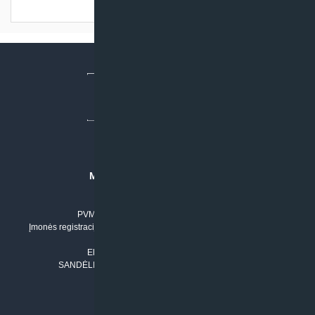
Turime sandėlyje
MB “KLIMATO SPRENDIMAI”
Įmonės kodas: 304842792
PVM mokėtojo numeris: LT100011803210
Įmonės registracijos adresas: Draugystės g. 17-1, LT-51229 Kaunas
Tel. Nr.:
+37061042778
El. paštas:
info@klimatosprendimai.lt
SANDĖLIO ADRESAS: RUDMENOS G. 5-3, Kaunas
PERKANT INTERNETU