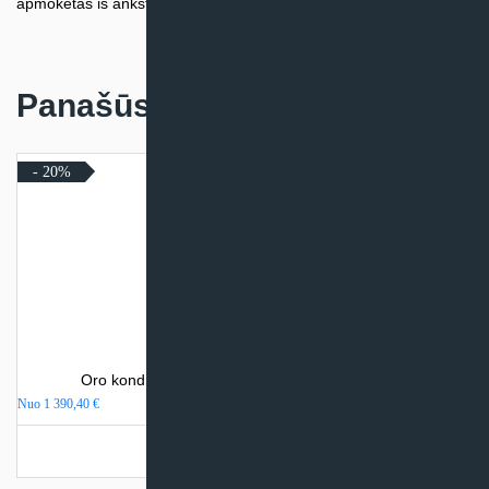
apmokėtas iš anksto.
Panašūs produktai
- 20%
Oro kondicionierius Daikin NORDIC COMFORA
Nuo
1 390,40
€
Turime sandėlyje