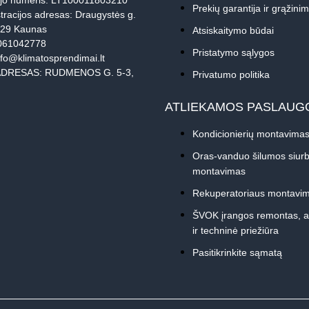
jo numeris: LT100011803210
Prekių garantija ir grąžini
tracijos adresas: Draugystės g.
229 Kaunas
Atsiskaitymo būdai
061042778
Pristatymo sąlygos
nfo@klimatosprendimai.lt
DRESAS: RUDMENOS G. 5-3,
Privatumo politika
ATLIEKAMOS PASLAUG
Kondicionierių montavima
Oras-vanduo šilumos siurb
montavimas
Rekuperatoriaus montavi
ŠVOK įrangos remontas, 
ir techninė priežiūra
Pasitikrinkite sąmatą