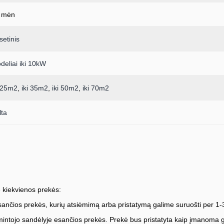
 mėn
setinis
deliai iki 10kW
i 25m2
,
iki 35m2
,
iki 50m2
,
iki 70m2
lta
 kiekvienos prekės:
ančios prekės, kurių atsiėmimą arba pristatymą galime suruošti per 1-
ntojo sandėlyje esančios prekės. Prekė bus pristatyta kaip įmanoma greič