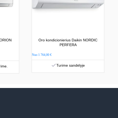
s ORION
Oro kondicionierius Daikin NORDIC
PERFERA
Nuo
1 764,00
€
Turime sandėlyje
rime.