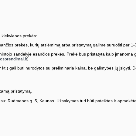
 kiekvienos prekės:
ančios prekės, kurių atsiėmimą arba pristatymą galime suruošti per 1-
ntojo sandėlyje esančios prekės. Prekė bus pristatyta kaip įmanoma greič
osprendimai.lt
)
kt.) gali būti nurodytos su preliminaria kaina, be galimybės jų įsigyti. Dė
amą pristatymą.
su: Rudmenos g. 5, Kaunas. Užsakymas turi būti pateiktas ir apmokėta