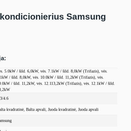
 kondicionierius Samsung
ja:
ės. 5.0kW / šild. 6,0kW, vės. 7.1kW / šild. 8,0kW (Trifazis), vės.
.1kW / šild. 8,0kW, vės. 10.0kW / šild. 11,2kW (Trifazis), vės.
0.0kW / šild. 11,2kW, vės. 12.113,2kW (Trifazis), vės. 12.1kW / šild.
3,2kW
.3/4.6
alta kvadratinė, Balta apvali, Juoda kvadratinė, Juoda apvali
amsung