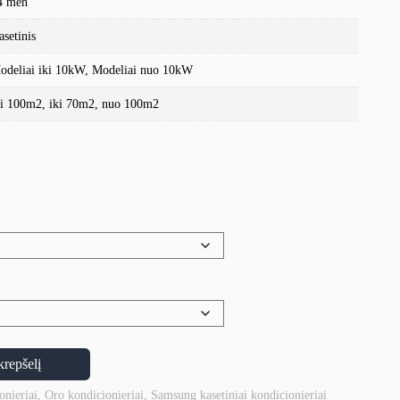
4 mėn
asetinis
odeliai iki 10kW, Modeliai nuo 10kW
ki 100m2, iki 70m2, nuo 100m2
krepšelį
onieriai
,
Oro kondicionieriai
,
Samsung kasetiniai kondicionieriai