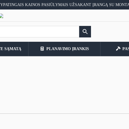
 YPATINGAIS KAINOS PASIŪLYMAIS UŽSAKANT ĮRANGĄ SU MONT
TE SĄMATĄ
PLANAVIMO ĮRANKIS
PA