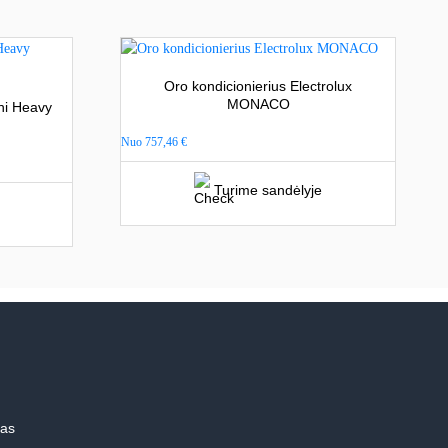
Oro kondicionierius Electrolux
MONACO
hi Heavy
Nuo
757,46
€
Turime sandėlyje
mas