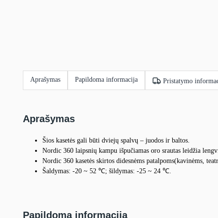
Aprašymas
Papildoma informacija
Pristatymo informac
Aprašymas
Šios kasetės gali būti dviejų spalvų – juodos ir baltos.
Nordic 360 laipsnių kampu išpučiamas oro srautas leidžia lengvi
Nordic 360 kasetės skirtos didesnėms patalpoms(kavinėms, teatra
Šaldymas: -20 ~ 52 ℃; šildymas: -25 ~ 24 ℃.
Papildoma informacija