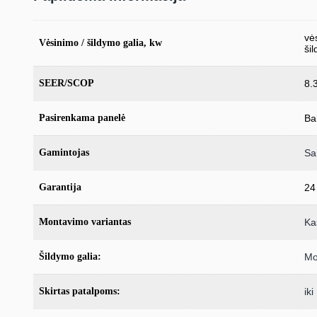
vė
Vėsinimo / šildymo galia, kw
ši
SEER/SCOP
8.
Pasirenkama panelė
Ba
Gamintojas
Sa
Garantija
24
Montavimo variantas
Ka
Šildymo galia:
Mo
Skirtas patalpoms:
ik