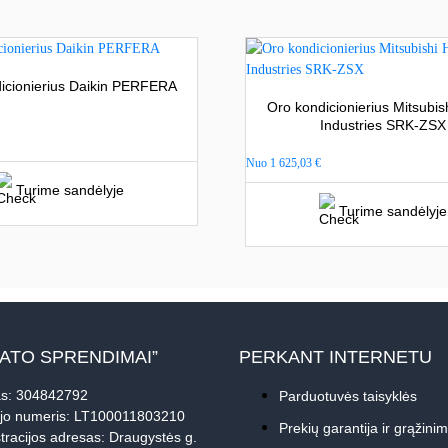
icionierius Daikin PERFERA
Oro kondicionierius Mitsubis
Industries SRK-ZSX
Nuo
1 625,03
€
Turime sandėlyje
Turime sandėlyje
MATO SPRENDIMAI”
PERKANT INTERNETU
s: 304842792
Parduotuvės taisyklės
jo numeris: LT100011803210
Prekių garantija ir grąžini
tracijos adresas: Draugystės g.