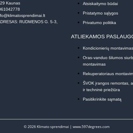
229 Kaunas
Atsiskaitymo būdai
061042778
Pristatymo sąlygos
nfo@klimatosprendimai.lt
DRESAS: RUDMENOS G. 5-3,
Privatumo politika
ATLIEKAMOS PASLAUG
Kondicionierių montavima
Oras-vanduo šilumos siurb
montavimas
Rekuperatoriaus montavi
ŠVOK įrangos remontas, 
ir techninė priežiūra
Pasitikrinkite sąmatą
© 2026
Klimato sprendimai
|
www.597degrees.com