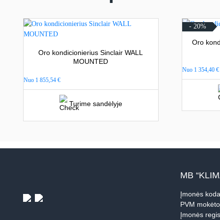
- 20%
Oro kond
Oro kondicionierius Sinclair WALL
MOUNTED
Nuo
1 354,40
€
Nuo
1 855,54
€
Turime sandėlyje
MB “KLI
Įmonės koda
PVM mokėto
Įmonės regis