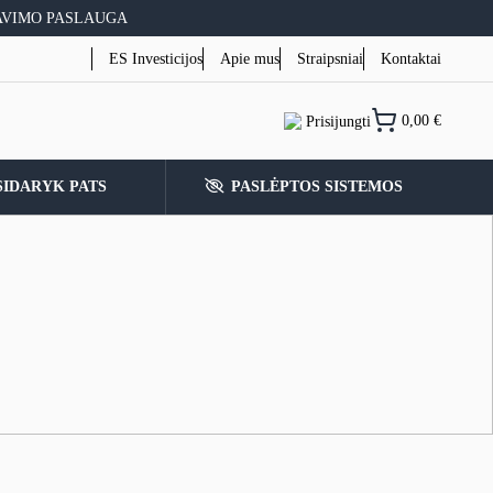
AVIMO PASLAUGA
ES Investicijos
Apie mus
Straipsniai
Kontaktai
0,00
€
Prisijungti
SIDARYK PATS
PASLĖPTOS SISTEMOS