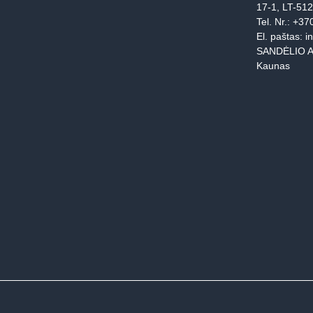
17-1, LT-51
Tel. Nr.:
+37
El. paštas:
i
SANDĖLIO A
Kaunas