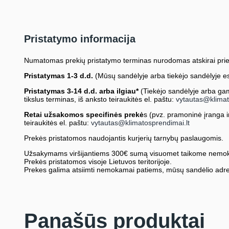
Pristatymo informacija
Numatomas prekių pristatymo terminas nurodomas atskirai prie
Pristatymas 1-3 d.d.
(Mūsų sandėlyje arba tiekėjo sandėlyje es
Pristatymas 3-14 d.d. arba ilgiau*
(Tiekėjo sandėlyje arba gami
tikslus terminas, iš anksto teiraukitės el. paštu:
vytautas@klimat
Retai užsakomos specifinės prekė
s (pvz. pramoninė įranga ir 
teiraukitės el. paštu:
vytautas@klimatosprendimai.lt
Prekės pristatomos naudojantis kurjerių tarnybų paslaugomis.
Užsakymams viršijantiems 300€ sumą visuomet taikome nemok
Prekės pristatomos visoje Lietuvos teritorijoje.
Prekes galima atsiimti nemokamai patiems, mūsų sandėlio adre
Panašūs produktai