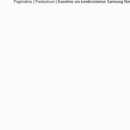
Pagrindinis
|
Parduotuvė
|
Kasetinis oro kondicionierius Samsung Nor