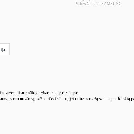
Prekės ženklas:
SAMSUNG
oro
kondicionierius
Samsung
Nordic
360
ija
au atvėsinti ar sušildyti visus patalpos kampus.
ms, parduotuvėms), tačiau tiks ir Jums, jei turite nemažą svetainę ar kitokią p