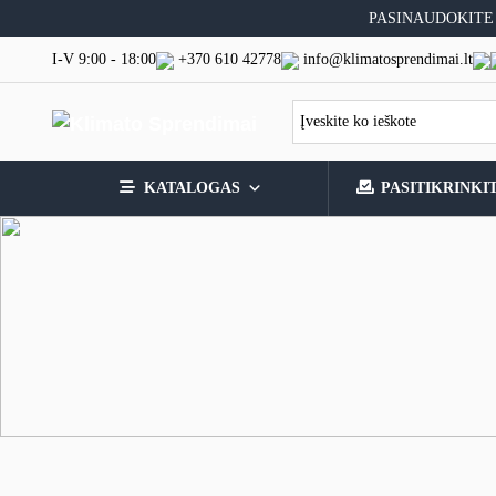
Skip
PASINAUDOKITE
to
content
I-V 9:00 - 18:00
+370 610 42778
info@klimatosprendimai.lt
KATALOGAS
PASITIKRINKI