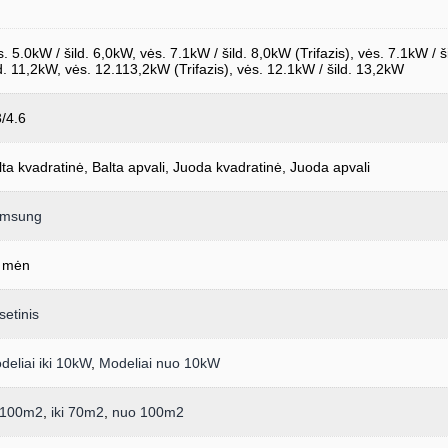
s. 5.0kW / šild. 6,0kW, vės. 7.1kW / šild. 8,0kW (Trifazis), vės. 7.1kW / š
ld. 11,2kW, vės. 12.113,2kW (Trifazis), vės. 12.1kW / šild. 13,2kW
3/4.6
lta kvadratinė, Balta apvali, Juoda kvadratinė, Juoda apvali
msung
 mėn
setinis
deliai iki 10kW
,
Modeliai nuo 10kW
i 100m2
,
iki 70m2
,
nuo 100m2