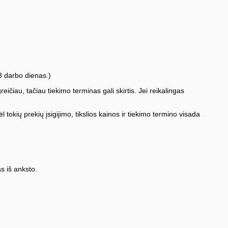
3 darbo dienas.)
iau, tačiau tiekimo terminas gali skirtis. Jei reikalingas
l tokių prekių įsigijimo, tikslios kainos ir tiekimo termino visada
s iš anksto.