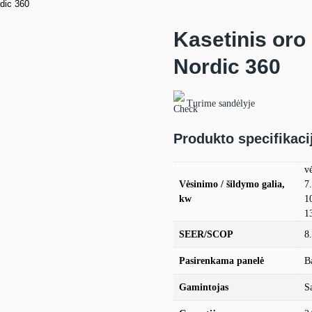
dic 360
Kasetinis oro
Nordic 360
Turime sandėlyje
Produkto specifikaci
v
Vėsinimo / šildymo galia,
7
kw
1
1
SEER/SCOP
8
Pasirenkama panelė
B
Gamintojas
S