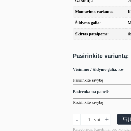
Garantija
2
Montavimo variantas
K
Šildymo galia:
M
Skirtas patalpoms:
i
Pasirinkite variantą:
Vėsinimo / šildymo galia, kw
Pasirenkama panelė
produkto
-
+
Į 
vnt.
kiekis:
Kasetinis
Kategorijos:
Kasetiniai oro kondici