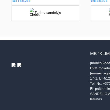
Nuo
1 883,20
€
Nuo
586,50
€
Turime sandėlyje
MB “KLI
Įmonės koda
PVM mokėto
Įmonės regis
17-1, LT-51
Tel. Nr.:
+37
El. paštas:
i
SANDĖLIO A
Kaunas