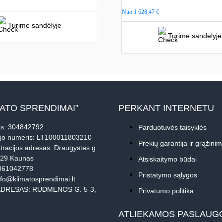
Nuo
1 628,47
€
Turime sandėlyje
Turime sandėlyje
MATO SPRENDIMAI”
PERKANT INTERNETU
s: 304842792
Parduotuvės taisyklės
jo numeris: LT100011803210
Prekių garantija ir grąžini
tracijos adresas: Draugystės g.
229 Kaunas
Atsiskaitymo būdai
061042778
Pristatymo sąlygos
nfo@klimatosprendimai.lt
DRESAS: RUDMENOS G. 5-3,
Privatumo politika
ATLIEKAMOS PASLAUG