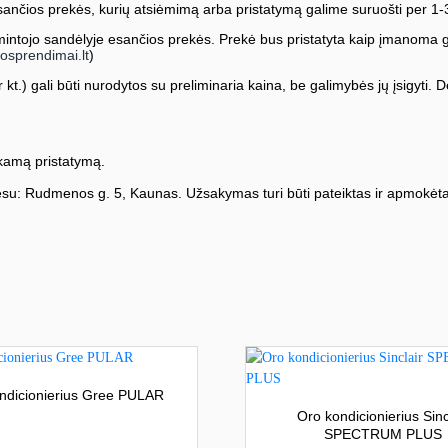
ančios prekės, kurių atsiėmimą arba pristatymą galime suruošti per 1-
ntojo sandėlyje esančios prekės. Prekė bus pristatyta kaip įmanoma greič
osprendimai.lt
)
kt.) gali būti nurodytos su preliminaria kaina, be galimybės jų įsigyti. Dė
amą pristatymą.
su: Rudmenos g. 5, Kaunas. Užsakymas turi būti pateiktas ir apmokėta
ndicionierius Gree PULAR
Oro kondicionierius Sinc
SPECTRUM PLUS