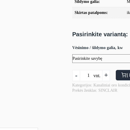
Šildymo galia:
M
Skirtas patalpoms:
i
Pasirinkite variantą:
Vėsinimo / šildymo galia, kw
produkto
-
+
Į 
vnt.
kiekis:
Kanalinis
Kategorijos:
Kanaliniai oro kondici
Prekės ženklas:
SINCLAIR
oro
kondicionierius
Sinclair
DUCT