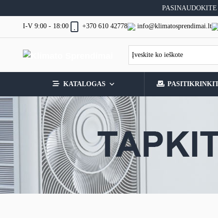
Skip
PASINAUDOKITE
to
content
I-V 9:00 - 18:00
info@klimatosprendimai.lt
+370 610 42778
KATALOGAS
PASITIKRINKI