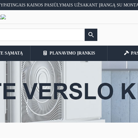
 YPATINGAIS KAINOS PASIŪLYMAIS UŽSAKANT ĮRANGĄ SU MONT
TE SĄMATĄ
PLANAVIMO ĮRANKIS
PA