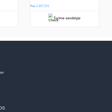
Nuo
2 337,72
€
Turime sandėlyje
mas
OS