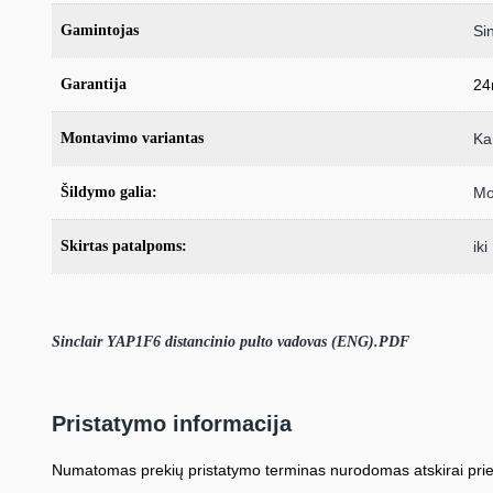
Gamintojas
Sin
Garantija
24
Montavimo variantas
Ka
Šildymo galia:
Mo
Skirtas patalpoms:
ik
Sinclair YAP1F6 distancinio pulto vadovas (ENG).PDF
Pristatymo informacija
Numatomas prekių pristatymo terminas nurodomas atskirai prie