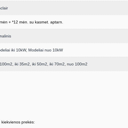
clair
mėn + *12 mėn. su kasmet. aptarn.
nalinis
deliai iki 10kW
,
Modeliai nuo 10kW
i 100m2
,
iki 35m2
,
iki 50m2
,
iki 70m2
,
nuo 100m2
 kiekvienos prekės: