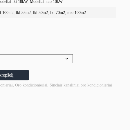
odeliai iki 10kW, Modeliai nuo 10kW
ki 100m2, iki 35m2, iki 50m2, iki 70m2, nuo 100m2
krepšelį
onieriai
,
Oro kondicionieriai
,
Sinclair kanaliniai oro kondicionieriai