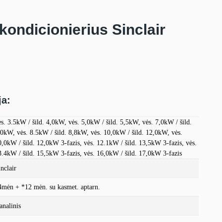
kondicionierius Sinclair
ja:
ės. 3.5kW / šild. 4,0kW, vės. 5,0kW / šild. 5,5kW, vės. 7,0kW / šild.
,0kW, vės. 8.5kW / šild. 8,8kW, vės. 10,0kW / šild. 12,0kW, vės.
0,0kW / šild. 12,0kW 3-fazis, vės. 12.1kW / šild. 13,5kW 3-fazis, vės.
3.4kW / šild. 15,5kW 3-fazis, vės. 16,0kW / šild. 17,0kW 3-fazis
nclair
4mėn + *12 mėn. su kasmet. aptarn.
analinis