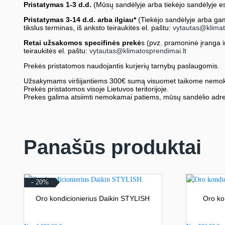
Pristatymas 1-3 d.d.
(Mūsų sandėlyje arba tiekėjo sandėlyje es
Pristatymas 3-14 d.d. arba ilgiau*
(Tiekėjo sandėlyje arba gami
tikslus terminas, iš anksto teiraukitės el. paštu:
vytautas@klimat
Retai užsakomos specifinės prekė
s (pvz. pramoninė įranga ir 
teiraukitės el. paštu:
vytautas@klimatosprendimai.lt
Prekės pristatomos naudojantis kurjerių tarnybų paslaugomis.
Užsakymams viršijantiems 300€ sumą visuomet taikome nemok
Prekės pristatomos visoje Lietuvos teritorijoje.
Prekes galima atsiimti nemokamai patiems, mūsų sandėlio adre
Panašūs produktai
- 20%
Oro kondicionierius Daikin STYLISH
Oro ko