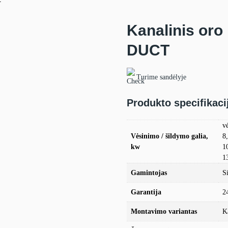
T
Kanalinis oro 
DUCT
Turime sandėlyje
Produkto specifikaci
v
Vėsinimo / šildymo galia,
8
kw
1
1
Gamintojas
Si
Garantija
2
Montavimo variantas
K