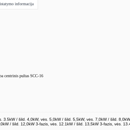
istatymo informacija
ba centrinis pultas SCC-16
s. 3.5kW / šild. 4,0kW, vės. 5,0kW / šild. 5,5kW, vės. 7,0kW / šild. 8,0kW
,0kW / šild. 12,0kW 3-fazis, vės. 12.1kW / šild. 13,5kW 3-fazis, vės. 13.