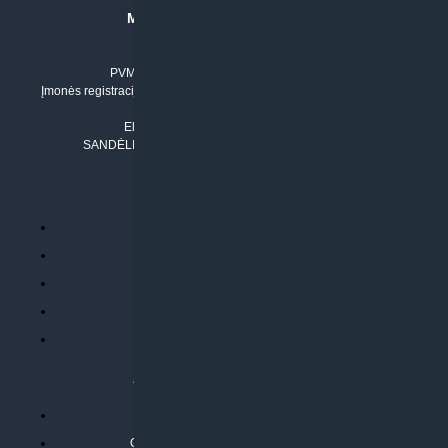
MB “KLIMATO SPRENDIMAI”
Įmonės kodas: 304842792
PVM mokėtojo numeris: LT100011803210
Įmonės registracijos adresas: Draugystės g. 17-1, LT-51229 Kaunas
Tel. Nr.:
+37061042778
El. paštas:
info@klimatosprendimai.lt
SANDĖLIO ADRESAS: RUDMENOS G. 5-3, Kaunas
PERKANT INTERNETU
Parduotuvės taisyklės
Prekių garantija ir grąžinimas
Atsiskaitymo būdai
Pristatymo sąlygos
Privatumo politika
ATLIEKAMOS PASLAUGOS
Kondicionierių montavimas
Oras-vanduo šilumos siurblių montavimas