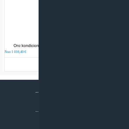
Oro kondicionierius Mitsubishi Heavy Industries SRK-ZS
Nuo
1 016,40
€
Turime sandėlyje