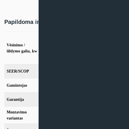
Papildoma informacija
vės. 5,3kW / šild. 5,6kW, vės. 7,0kW / šild.
7,6kW, vės. 8,8kW / šild. 9,4kW, vės.
Vėsinimo /
10,5kW / šild. 11,7kW, vės. 14,0kW / šild.
šildymo galia, kw
16,1kW, vės. 15,8kW / šild. 18,2kW, vės.
15,2kW / šild. 18,2kW
SEER/SCOP
6,2/4,0
Gamintojas
Giatsu
Garantija
24 mėn
Montavimo
Konsolinis
variantas