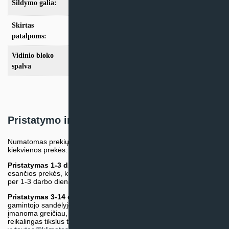
Šildymo galia:
Modeliai iki 10kW
,
Modeliai nuo 10kW
Skirtas
iki 100m2
,
iki 70m2
,
nuo 100m2
patalpoms:
Vidinio bloko
Balta
spalva
Pristatymo informacija
Numatomas prekių pristatymo terminas nurodomas atskirai prie
kiekvienos prekės:
Pristatymas 1-3 d.d.
(Mūsų sandėlyje arba tiekėjo sandėlyje
esančios prekės, kurių atsiėmimą arba pristatymą galime suruošti
per 1-3 darbo dienas.)
Pristatymas 3-14 d.d. arba ilgiau*
(Tiekėjo sandėlyje arba
gamintojo sandėlyje esančios prekės. Prekė bus pristatyta kaip
įmanoma greičiau, tačiau tiekimo terminas gali skirtis. Jei
reikalingas tikslus terminas, iš anksto teiraukitės el. paštu: