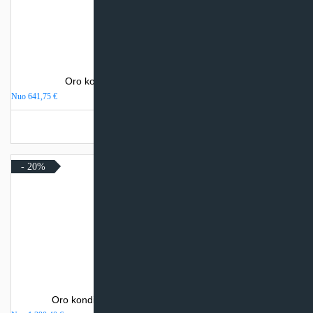
Oro kondicionierius Gree LOMO NORDIC
Nuo
641,75
€
Turime sandėlyje
- 20%
Oro kondicionierius Daikin NORDIC COMFORA