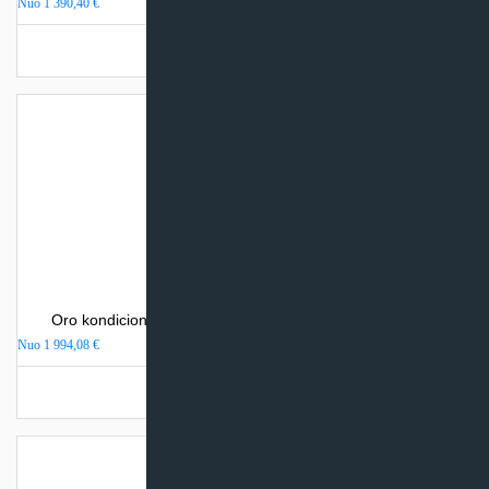
Nuo
1 390,40
€
Turime sandėlyje
Oro kondicionierius Mitsubishi Heavy Industries SRK-ZR
Nuo
1 994,08
€
Turime sandėlyje