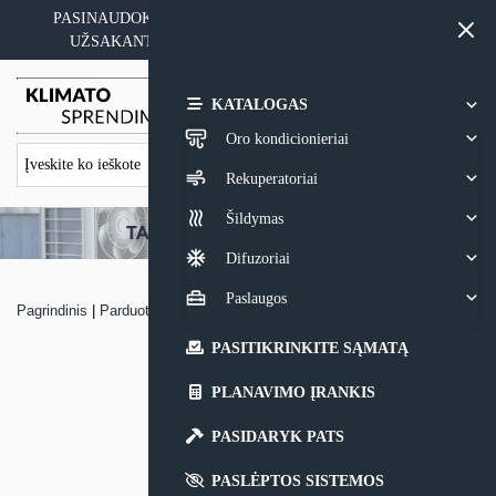
Skip
PASINAUDOKITE YPATINGAIS KAINOS PASIŪLYMAIS
to
UŽSAKANT ĮRANGĄ SU MONTAVIMO PASLAUGA
content
0,00
€
KATALOGAS
Oro kondicionieriai
Rekuperatoriai
Šildymas
Difuzoriai
Paslaugos
Pagrindinis
|
Parduotuvė
|
Konsolinis oro kondicionierius Giatsu ADM
PASITIKRINKITE SĄMATĄ
PLANAVIMO ĮRANKIS
PASIDARYK PATS
PASLĖPTOS SISTEMOS