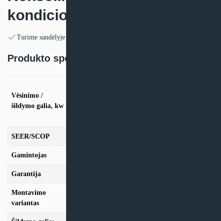
kondicionierius Giatsu ADM
Turime sandėlyje
Produkto specifikacija:
vės. 5,3kW / šild. 5,6kW, vės. 7,0kW / šild.
7,6kW, vės. 8,8kW / šild. 9,4kW, vės. 10,5kW /
Vėsinimo /
šild. 11,7kW, vės. 14,0kW / šild. 16,1kW, vės.
šildymo galia, kw
15,8kW / šild. 18,2kW, vės. 15,2kW / šild.
18,2kW
SEER/SCOP
6,2/4,0
Gamintojas
Giatsu
Garantija
24 mėn
Montavimo
Konsolinis
variantas