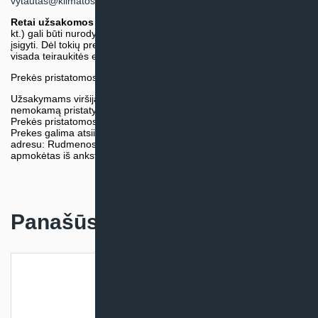
vytautas@klimatosprendimai.lt
)
Retai užsakomos specifinės prekė
s (pvz. pramoninė įranga ir
kt.) gali būti nurodytos su preliminaria kaina, be galimybės jų
įsigyti. Dėl tokių prekių įsigijimo, tikslios kainos ir tiekimo termino
visada teiraukitės el. paštu:
vytautas@klimatosprendimai.lt
Prekės pristatomos naudojantis kurjerių tarnybų paslaugomis.
Užsakymams viršijantiems 300€ sumą visuomet taikome
nemokamą pristatymą.
Prekės pristatomos visoje Lietuvos teritorijoje.
Prekes galima atsiimti nemokamai patiems, mūsų sandėlio
adresu: Rudmenos g. 5, Kaunas. Užsakymas turi būti pateiktas ir
apmokėtas iš anksto.
Panašūs produktai