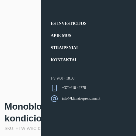
ES INVESTICIJOS
APIE MUS
STRAIPSNIAI
KONTAKTAI
I-V 9:00 - 18:00
+370 610 42778
info@klimatosprendimai.lt
Monoblokinis (langinis) oro
kondicionierius HTW WBC
SKU: HTW-WBC-035-W2