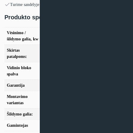
Turime sandėlyje
Produkto specifikacija:
Vėsinimo /
vės. 3,5kW / šild. 3,5kW
šildymo galia, kw
Skirtas
iki 35m2
patalpoms:
Vidinio bloko
Balta
spalva
Garantija
24 mėn
Montavimo
Monoblokinis
variantas
Šildymo galia:
Modeliai iki 10kW
Gamintojas
HTW