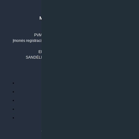
MB “KLIMATO SPRENDIMAI”
Įmonės kodas: 304842792
PVM mokėtojo numeris: LT100011803210
Įmonės registracijos adresas: Draugystės g. 17-1, LT-51229 Kaunas
Tel. Nr.:
+37061042778
El. paštas:
info@klimatosprendimai.lt
SANDĖLIO ADRESAS: RUDMENOS G. 5-3, Kaunas
PERKANT INTERNETU
Parduotuvės taisyklės
Prekių garantija ir grąžinimas
Atsiskaitymo būdai
Pristatymo sąlygos
Privatumo politika
ATLIEKAMOS PASLAUGOS