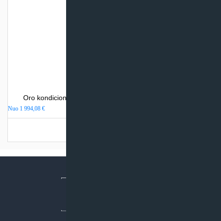
Oro kondicionierius Mitsubishi Heavy Industries SRK-ZR
Nuo
1 994,08
€
Turime sandėlyje