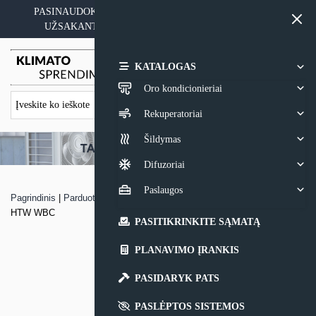
Skip
PASINAUDOKITE YPATINGAIS KAINOS PASIŪLYMAIS
to
UŽSAKANT ĮRANGĄ SU MONTAVIMO PASLAUGA
content
0,00
€
KATALOGAS
Oro kondicionieriai
Rekuperatoriai
Šildymas
Difuzoriai
Paslaugos
Pagrindinis
|
Parduotuvė
|
Monoblokinis (langinis) oro kondicionierius
HTW WBC
PASITIKRINKITE SĄMATĄ
PLANAVIMO ĮRANKIS
PASIDARYK PATS
PASLĖPTOS SISTEMOS