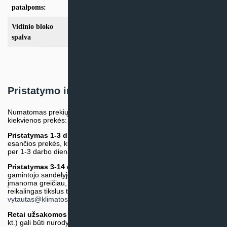
iki 25m2
,
iki 35m2
,
iki 50m2
,
iki 70m2
patalpoms:
Vidinio bloko
Balta
,
Juoda
,
Pilka
spalva
Pristatymo informacija
Numatomas prekių pristatymo terminas nurodomas atskirai prie
kiekvienos prekės:
Pristatymas 1-3 d.d.
(Mūsų sandėlyje arba tiekėjo sandėlyje
esančios prekės, kurių atsiėmimą arba pristatymą galime suruošti
per 1-3 darbo dienas.)
Pristatymas 3-14 d.d. arba ilgiau*
(Tiekėjo sandėlyje arba
gamintojo sandėlyje esančios prekės. Prekė bus pristatyta kaip
įmanoma greičiau, tačiau tiekimo terminas gali skirtis. Jei
reikalingas tikslus terminas, iš anksto teiraukitės el. paštu:
vytautas@klimatosprendimai.lt
)
Retai užsakomos specifinės prekė
s (pvz. pramoninė įranga ir
kt.) gali būti nurodytos su preliminaria kaina, be galimybės jų