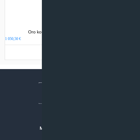
Oro kondicionierius Gree AMBER NORDIC
1 050,50
€
Užsakoma prekė
MB “KLIMATO SPRENDIMAI”
Įmonės kodas: 304842792