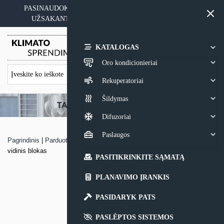
Skip
PASINAUDOKITE YPATINGAIS KAINOS PASIŪLYMAIS
to
UŽSAKANT ĮRANGĄ SU MONTAVIMO PASLAUGA
content
0,00
€
KATALOGAS
Oro kondicionieriai
Rekuperatoriai
Šildymas
Difuzoriai
Paslaugos
Pagrindinis
|
Parduotuvė
|
MULTI-SPLIT sistemos Haier FLEXIS PLUS
vidinis blokas
PASITIKRINKITE SĄMATĄ
PLANAVIMO ĮRANKIS
PASIDARYK PATS
PASLĖPTOS SISTEMOS