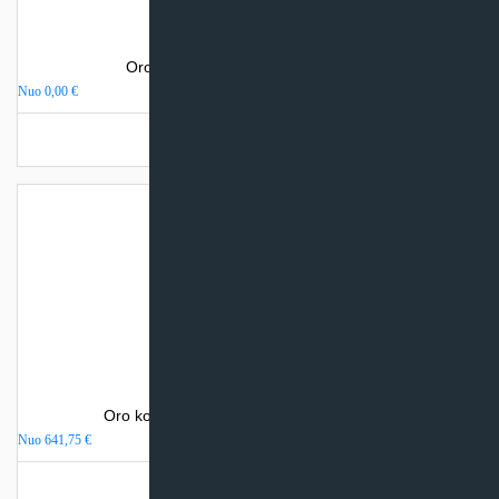
Oro kondicionierius Sinclair VISION
Nuo
0,00
€
Turime sandėlyje
Oro kondicionierius Gree LOMO NORDIC
Nuo
641,75
€
Turime sandėlyje