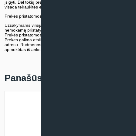
įsigyti. Dėl tokių prekių įsigijimo, tikslios kainos ir tiekimo termino
visada teiraukitės el. paštu:
vytautas@klimatosprendimai.lt
Prekės pristatomos naudojantis kurjerių tarnybų paslaugomis.
Užsakymams viršijantiems 300€ sumą visuomet taikome
nemokamą pristatymą.
Prekės pristatomos visoje Lietuvos teritorijoje.
Prekes galima atsiimti nemokamai patiems, mūsų sandėlio
adresu: Rudmenos g. 5, Kaunas. Užsakymas turi būti pateiktas ir
apmokėtas iš anksto.
Panašūs produktai