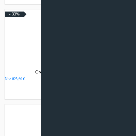
- 33%
Oro kondicionierius Daikin Sensira
Nuo
825,60
€
Turime sandėlyje