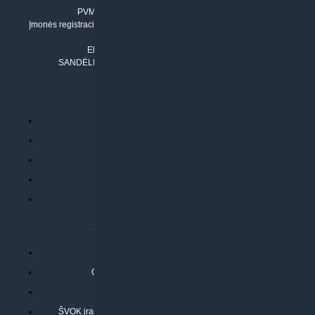
PVM mokėtojo numeris: LT100011803210
Įmonės registracijos adresas: Draugystės g. 17-1, LT-51229 Kaunas
Tel. Nr.:
+37061042778
El. paštas:
info@klimatosprendimai.lt
SANDĖLIO ADRESAS: RUDMENOS G. 5-3, Kaunas
PERKANT INTERNETU
Parduotuvės taisyklės
Prekių garantija ir grąžinimas
Atsiskaitymo būdai
Pristatymo sąlygos
Privatumo politika
ATLIEKAMOS PASLAUGOS
Kondicionierių montavimas
Oras-vanduo šilumos siurblių montavimas
Rekuperatoriaus montavimas
ŠVOK įrangos remontas, aptarnavimas ir techninė priežiūra