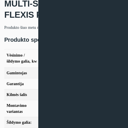
MULTI-SPLIT sistemos Haier
FLEXIS PLUS vidinis blokas
Produkto šiuo metu neturime.
Produkto specifikacija:
vės. 2,6kW / šild. 3.2kW, vės. 3,5kW / šild.
Vėsinimo /
4.2kW, vės. 5,2kW / šild. 6.0kW, vės. 7.0kW /
šildymo galia, kw
šild. 8.0kW
Gamintojas
Haier
Garantija
24 mėn
Kilmės šalis
Kinija
Montavimo
Multi-Split
variantas
Šildymo galia:
Modeliai iki 10kW