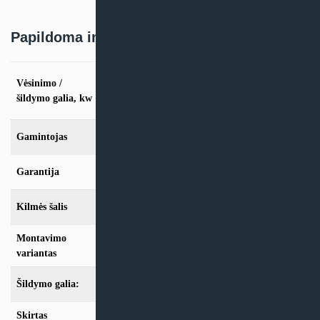
Papildoma informacija
vės. 2,6kW / šild. 3.2kW, vės. 3,5kW / šild.
Vėsinimo /
4.2kW, vės. 5,2kW / šild. 6.0kW, vės. 7.0kW
šildymo galia, kw
/ šild. 8.0kW
Gamintojas
Haier
Garantija
24 mėn
Kilmės šalis
Kinija
Montavimo
Multi-Split
variantas
Šildymo galia:
Modeliai iki 10kW
Skirtas