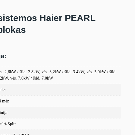
sistemos Haier PEARL
blokas
ja:
ės. 2,6kW / šild. 2.8kW, vės. 3,2kW / šild. 3.4kW, vės. 5.0kW / šild.
.2kW, vės. 7.0kW / šild. 7.0kW
aier
4 mėn
inija
ulti-Split