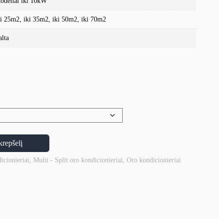
odeliai iki 10kW
ki 25m2, iki 35m2, iki 50m2, iki 70m2
alta
krepšelį
icionieriai
,
Multi - Split oro kondicionieriai
,
Oro kondicionieriai