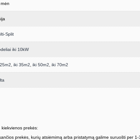
 mėn
ija
ti-Split
deliai iki 10kW
i 25m2
,
iki 35m2
,
iki 50m2
,
iki 70m2
lta
 kiekvienos prekės:
ančios prekės, kurių atsiėmimą arba pristatymą galime suruošti per 1-