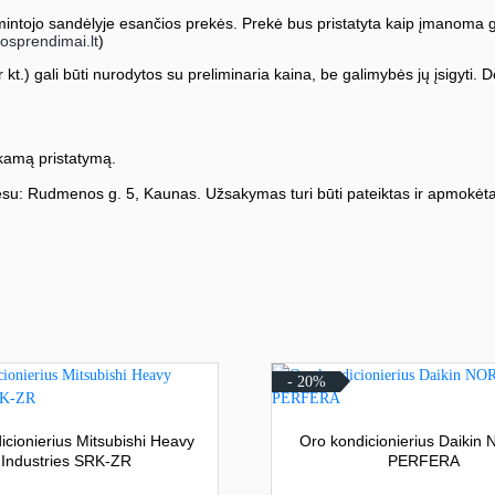
ntojo sandėlyje esančios prekės. Prekė bus pristatyta kaip įmanoma greič
osprendimai.lt
)
kt.) gali būti nurodytos su preliminaria kaina, be galimybės jų įsigyti. Dė
amą pristatymą.
su: Rudmenos g. 5, Kaunas. Užsakymas turi būti pateiktas ir apmokėta
- 20%
icionierius Mitsubishi Heavy
Oro kondicionierius Daikin
Industries SRK-ZR
PERFERA