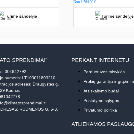
Nuo
1 764,00
€
Turime sandėlyje
Turime sandėlyje
MATO SPRENDIMAI”
PERKANT INTERNETU
s: 304842792
Parduotuvės taisyklės
jo numeris: LT100011803210
Prekių garantija ir grąžini
tracijos adresas: Draugystės g.
229 Kaunas
Atsiskaitymo būdai
061042778
Pristatymo sąlygos
nfo@klimatosprendimai.lt
DRESAS: RUDMENOS G. 5-3,
Privatumo politika
ATLIEKAMOS PASLAUG