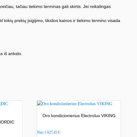
iau, tačiau tiekimo terminas gali skirtis. Jei reikalingas
l tokių prekių įsigijimo, tikslios kainos ir tiekimo termino visada
s iš anksto.
Oro kondicionierius Electrolux VIKING
 NORDIC
Nuo
1 627,45
€