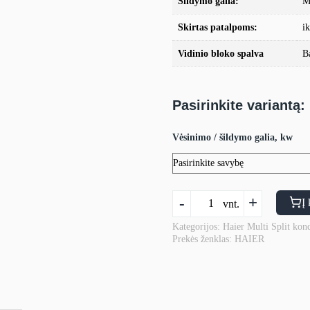
Šildymo galia:
M
Skirtas patalpoms:
i
Vidinio bloko spalva
B
Pasirinkite variantą:
Vėsinimo / šildymo galia, kw
produkto
-
+
Į 
vnt.
kiekis:
MULTI-
Kategorijos:
Haier Multi Split kond
Prekės ženklas:
HAIER
SPLIT
sistemos
Haier
PEARL
PLUS