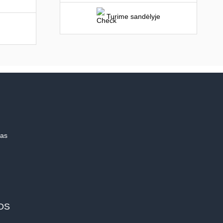
Turime sandėlyje
mas
OS