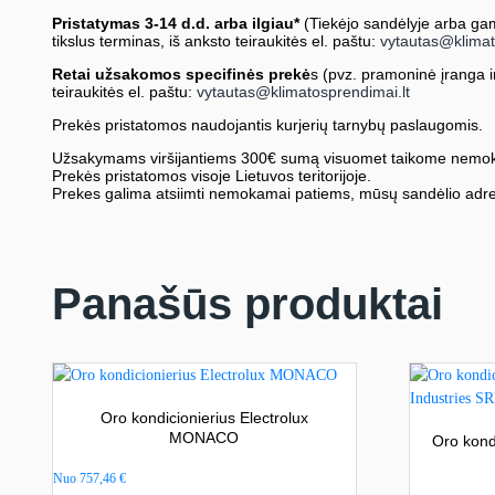
Pristatymas 3-14 d.d. arba ilgiau*
(Tiekėjo sandėlyje arba gami
tikslus terminas, iš anksto teiraukitės el. paštu:
vytautas@klimat
Retai užsakomos specifinės prekė
s (pvz. pramoninė įranga ir 
teiraukitės el. paštu:
vytautas@klimatosprendimai.lt
Prekės pristatomos naudojantis kurjerių tarnybų paslaugomis.
Užsakymams viršijantiems 300€ sumą visuomet taikome nemok
Prekės pristatomos visoje Lietuvos teritorijoje.
Prekes galima atsiimti nemokamai patiems, mūsų sandėlio adre
Panašūs produktai
Oro kondicionierius Electrolux
MONACO
Oro kond
Nuo
757,46
€