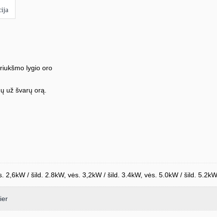
vidinis
ija
blokas
triukšmo lygio oro
ų už švarų orą.
s. 2,6kW / šild. 2.8kW, vės. 3,2kW / šild. 3.4kW, vės. 5.0kW / šild. 5.2kW
ier