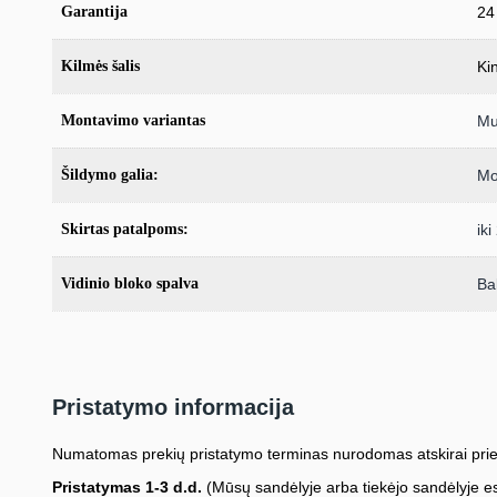
Garantija
24
Kilmės šalis
Kin
Montavimo variantas
Mul
Šildymo galia:
Mo
Skirtas patalpoms:
ik
Vidinio bloko spalva
Ba
Pristatymo informacija
Numatomas prekių pristatymo terminas nurodomas atskirai prie
Pristatymas 1-3 d.d.
(Mūsų sandėlyje arba tiekėjo sandėlyje es