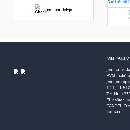
Nuo
1 994,08
€
Turime sandėlyje
MB “KLI
Įmonės koda
PVM mokėto
Įmonės regis
17-1, LT-51
Tel. Nr.:
+37
El. paštas:
i
SANDĖLIO A
Kaunas