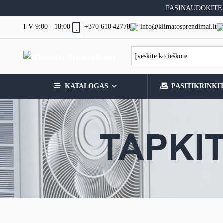
Skip
PASINAUDOKITE
to
content
I-V 9:00 - 18:00
info@klimatosprendimai.lt
+370 610 42778
KATALOGAS
PASITIKRINKI