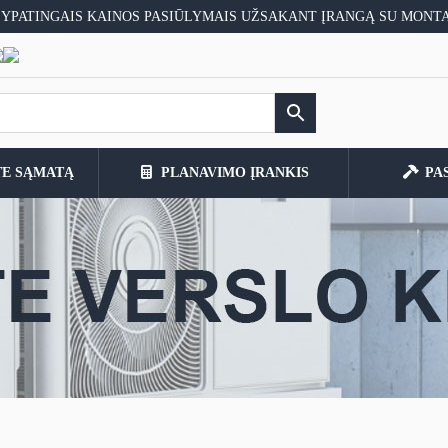
 YPATINGAIS KAINOS PASIŪLYMAIS UŽSAKANT ĮRANGĄ SU MONT
TE SĄMATĄ
PLANAVIMO ĮRANKIS
PA