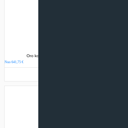
Oro kondicionierius Gree LOMO NORDIC
Nuo
641,75
€
Turime sandėlyje