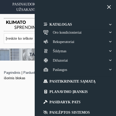
Skip
PASINAUDOKITE YPATINGAIS KAINOS PASIŪLYMAIS
to
UŽSAKANT ĮRANGĄ SU MONTAVIMO PASLAUGA
content
0,00
€
KATALOGAS
Oro kondicionieriai
Rekuperatoriai
Šildymas
Difuzoriai
Paslaugos
Pagrindinis
|
Parduotuvė
|
Multi – Split sistemos Hitachi RAM-NP-E
išorinis blokas
PASITIKRINKITE SĄMATĄ
PLANAVIMO ĮRANKIS
PASIDARYK PATS
PASLĖPTOS SISTEMOS