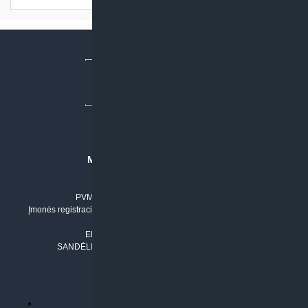
MB “KLIMATO SPRENDIMAI”
Įmonės kodas: 304842792
PVM mokėtojo numeris: LT100011803210
Įmonės registracijos adresas: Draugystės g. 17-1, LT-51229 Kaunas
Tel. Nr.:
+37061042778
El. paštas:
info@klimatosprendimai.lt
SANDĖLIO ADRESAS: RUDMENOS G. 5-3, Kaunas
PERKANT INTERNETU
Parduotuvės taisyklės