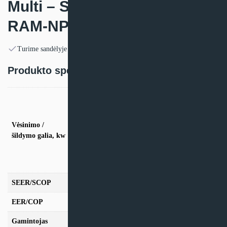
Multi – Split sistemos Hitachi
RAM-NP-E išorinis blokas
Turime sandėlyje
Produkto specifikacija:
vės. 3,3kW / šild. 4,0kW (Iki 2 vidinių blokų),
vės. 4,0kW / šild. 5,2kW (Iki 2 vidinių blokų),
vės. 5,3kW / šild. 6,8kW (Iki 2 vidinių blokų),
Vėsinimo /
vės. 5,3kW / šild. 6.8kW (Iki 3 vidinių blokų),
šildymo galia, kw
vės. 6,8kW / šild. 8,5kW (Iki 3 vidinių blokų),
vės. 7,0kW / šild. 8,5kW (Iki 4 vidinių blokų),
vės. 9,0kW / šild. 10,0kW (Iki 5 vidinių blokų),
vės. 10,0kW / šild. 12,0kW (Iki 5 vidinių blokų)
SEER/SCOP
8.5/4,6
EER/COP
4,5/4,4
Gamintojas
Hitachi