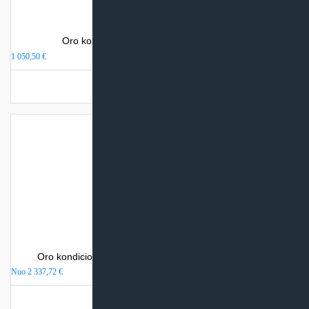
Oro kondicionierius Gree AMBER NORDIC
1 050,50
€
Užsakoma prekė
Oro kondicionierius Mitsubishi Electric MSZ-LN-VGHZ
Nuo
2 337,72
€
Turime sandėlyje