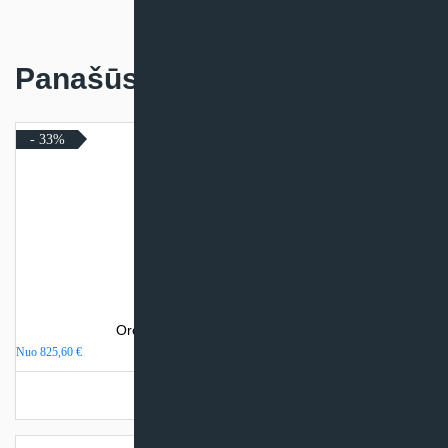
Panašūs produktai
- 33%
Oro kondicionierius Daikin Sensira
Nuo
825,60
€
Turime sandėlyje