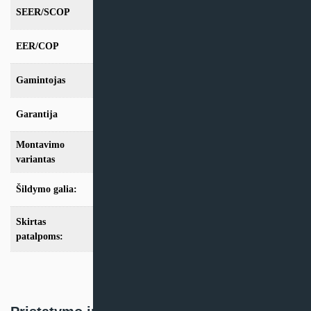
SEER/SCOP
8.5/4,6
EER/COP
4,5/4,4
Gamintojas
Hitachi
Garantija
24 mėn
Montavimo
Multi-Split
variantas
Šildymo galia:
Modeliai iki 10kW
,
Modeliai nuo 10kW
Skirtas
iki 100m2
,
iki 35m2
,
iki 50m2
,
iki 70m2
,
nuo
100m2
patalpoms: