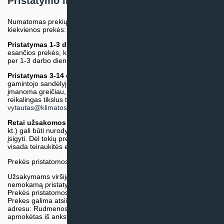
Pristatymo informacija
Numatomas prekių pristatymo terminas nurodomas atskirai prie
kiekvienos prekės:
Pristatymas 1-3 d.d.
(Mūsų sandėlyje arba tiekėjo sandėlyje
esančios prekės, kurių atsiėmimą arba pristatymą galime suruošti
per 1-3 darbo dienas.)
Pristatymas 3-14 d.d. arba ilgiau*
(Tiekėjo sandėlyje arba
gamintojo sandėlyje esančios prekės. Prekė bus pristatyta kaip
įmanoma greičiau, tačiau tiekimo terminas gali skirtis. Jei
reikalingas tikslus terminas, iš anksto teiraukitės el. paštu:
vytautas@klimatosprendimai.lt
)
Retai užsakomos specifinės prekė
s (pvz. pramoninė įranga ir
kt.) gali būti nurodytos su preliminaria kaina, be galimybės jų
įsigyti. Dėl tokių prekių įsigijimo, tikslios kainos ir tiekimo termino
visada teiraukitės el. paštu:
vytautas@klimatosprendimai.lt
Prekės pristatomos naudojantis kurjerių tarnybų paslaugomis.
Užsakymams viršijantiems 300€ sumą visuomet taikome
nemokamą pristatymą.
Prekės pristatomos visoje Lietuvos teritorijoje.
Prekes galima atsiimti nemokamai patiems, mūsų sandėlio
adresu: Rudmenos g. 5, Kaunas. Užsakymas turi būti pateiktas ir
apmokėtas iš anksto.