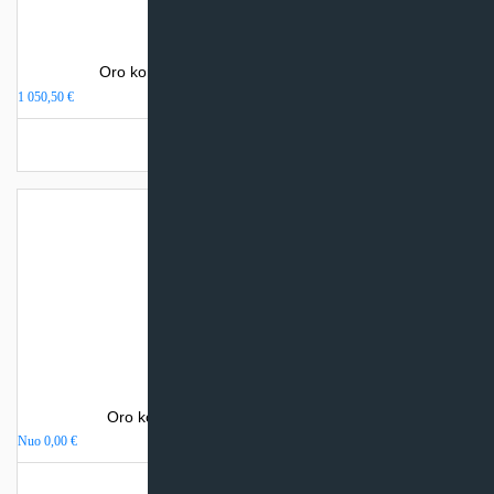
Oro kondicionierius Gree AMBER NORDIC
1 050,50
€
Užsakoma prekė
Oro kondicionierius Sinclair SPECTRUM
Nuo
0,00
€
Turime sandėlyje