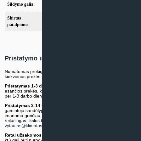
Šildymo galia:
Modeliai iki 10kW
,
Modeliai nuo 10kW
Skirtas
iki 50m2
,
iki 70m2
,
nuo 100m2
patalpoms:
Pristatymo informacija
Numatomas prekių pristatymo terminas nurodomas atskirai prie
kiekvienos prekės:
Pristatymas 1-3 d.d.
(Mūsų sandėlyje arba tiekėjo sandėlyje
esančios prekės, kurių atsiėmimą arba pristatymą galime suruošti
per 1-3 darbo dienas.)
Pristatymas 3-14 d.d. arba ilgiau*
(Tiekėjo sandėlyje arba
gamintojo sandėlyje esančios prekės. Prekė bus pristatyta kaip
įmanoma greičiau, tačiau tiekimo terminas gali skirtis. Jei
reikalingas tikslus terminas, iš anksto teiraukitės el. paštu:
vytautas@klimatosprendimai.lt
)
Retai užsakomos specifinės prekė
s (pvz. pramoninė įranga ir
kt.) gali būti nurodytos su preliminaria kaina, be galimybės jų