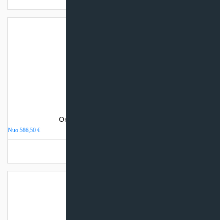
Oro kondicionierius Gree PULAR
Nuo
586,50
€
Turime sandėlyje