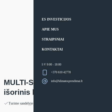
ES INVESTICIJOS
APIE MUS
STRAIPSNIAI
KONTAKTAI
I-V 9:00 - 18:00
+370 610 42778
MULTI-SPLIT sistemos Midea
info@klimatosprendimai.lt
išorinis blokas
Turime sandėlyje