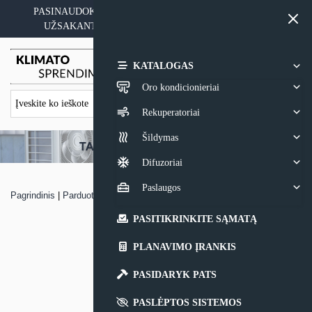
Skip
PASINAUDOKITE YPATINGAIS KAINOS PASIŪLYMAIS
to
UŽSAKANT ĮRANGĄ SU MONTAVIMO PASLAUGA
content
0,00
€
KATALOGAS
Oro kondicionieriai
Rekuperatoriai
Šildymas
Difuzoriai
Paslaugos
Pagrindinis
|
Parduotuvė
|
MULTI-SPLIT sistemos Midea išorinis blokas
PASITIKRINKITE SĄMATĄ
PLANAVIMO ĮRANKIS
PASIDARYK PATS
PASLĖPTOS SISTEMOS