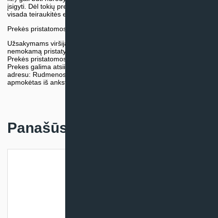
įsigyti. Dėl tokių prekių įsigijimo, tikslios kainos ir tiekimo termino
visada teiraukitės el. paštu:
vytautas@klimatosprendimai.lt
Prekės pristatomos naudojantis kurjerių tarnybų paslaugomis.
Užsakymams viršijantiems 300€ sumą visuomet taikome
nemokamą pristatymą.
Prekės pristatomos visoje Lietuvos teritorijoje.
Prekes galima atsiimti nemokamai patiems, mūsų sandėlio
adresu: Rudmenos g. 5, Kaunas. Užsakymas turi būti pateiktas ir
apmokėtas iš anksto.
Panašūs produktai