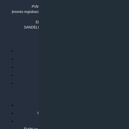
Įmonės kodas: 304842792
PVM mokėtojo numeris: LT100011803210
Įmonės registracijos adresas: Draugystės g. 17-1, LT-51229 Kaunas
Tel. Nr.:
+37061042778
El. paštas:
info@klimatosprendimai.lt
SANDĖLIO ADRESAS: RUDMENOS G. 5-3, Kaunas
PERKANT INTERNETU
Parduotuvės taisyklės
Prekių garantija ir grąžinimas
Atsiskaitymo būdai
Pristatymo sąlygos
Privatumo politika
ATLIEKAMOS PASLAUGOS
Kondicionierių montavimas
Oras-vanduo šilumos siurblių montavimas
Rekuperatoriaus montavimas