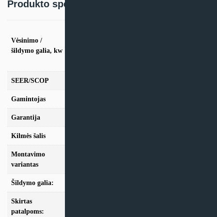
Produkto specifikacija:
vės. 5.3kW / šild. 5.6kW Palaiko iki 2 vidinių
dalių, vės. 7.9kW / šild. 8.2kW Palaiko iki 3
Vėsinimo /
vidinių dalių, vės. 10.6kW / šild. 11.2kW Palaiko
šildymo galia, kw
iki 4 vidinių dalių, vės. 12.3kW / šild. 12.3kW
Palaiko iki 5 vidinių dalių
SEER/SCOP
6.90/4.00
Gamintojas
Midea
Garantija
24mėn + *12 mėn. su kasmet. aptarn.
Kilmės šalis
Kinija
Montavimo
Multi-Split
variantas
Šildymo galia:
Modeliai iki 10kW, Modeliai nuo 10kW
Skirtas
iki 50m2, iki 70m2, nuo 100m2
patalpoms: