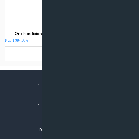
Oro kondicionierius Mitsubishi Heavy Industries SRK-ZR
Nuo
1 994,08
€
Turime sandėlyje
MB “KLIMATO SPRENDIMAI”