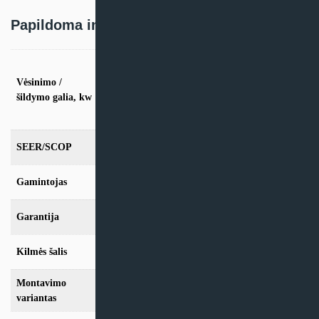
Papildoma informacija
vės. 5.3kW / šild. 5.6kW Palaiko iki 2 vidinių
dalių, vės. 7.9kW / šild. 8.2kW Palaiko iki 3
Vėsinimo /
vidinių dalių, vės. 10.6kW / šild. 11.2kW
šildymo galia, kw
Palaiko iki 4 vidinių dalių, vės. 12.3kW / šild.
12.3kW Palaiko iki 5 vidinių dalių
SEER/SCOP
6.90/4.00
Gamintojas
Midea
Garantija
24mėn + *12 mėn. su kasmet. aptarn.
Kilmės šalis
Kinija
Montavimo
Multi-Split
variantas