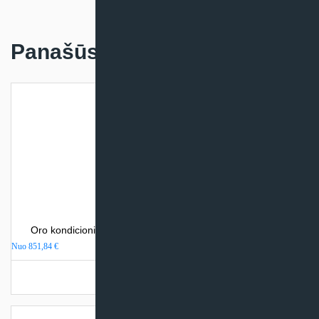
Panašūs produktai
Oro kondicionierius Mitsubishi Heavy Industries SRK-ZSP
Nuo
851,84
€
Turime sandėlyje