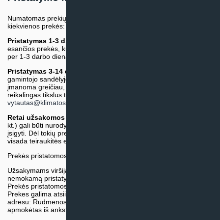
Numatomas prekių pristatymo terminas nurodomas atskirai prie
kiekvienos prekės:
Pristatymas 1-3 d.d.
(Mūsų sandėlyje arba tiekėjo sandėlyje
esančios prekės, kurių atsiėmimą arba pristatymą galime suruošti
per 1-3 darbo dienas.)
Pristatymas 3-14 d.d. arba ilgiau*
(Tiekėjo sandėlyje arba
gamintojo sandėlyje esančios prekės. Prekė bus pristatyta kaip
įmanoma greičiau, tačiau tiekimo terminas gali skirtis. Jei
reikalingas tikslus terminas, iš anksto teiraukitės el. paštu:
vytautas@klimatosprendimai.lt
)
Retai užsakomos specifinės prekė
s (pvz. pramoninė įranga ir
kt.) gali būti nurodytos su preliminaria kaina, be galimybės jų
įsigyti. Dėl tokių prekių įsigijimo, tikslios kainos ir tiekimo termino
visada teiraukitės el. paštu:
vytautas@klimatosprendimai.lt
Prekės pristatomos naudojantis kurjerių tarnybų paslaugomis.
Užsakymams viršijantiems 300€ sumą visuomet taikome
nemokamą pristatymą.
Prekės pristatomos visoje Lietuvos teritorijoje.
Prekes galima atsiimti nemokamai patiems, mūsų sandėlio
adresu: Rudmenos g. 5, Kaunas. Užsakymas turi būti pateiktas ir
apmokėtas iš anksto.