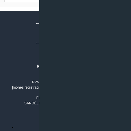
MB “KLIMATO SPRENDIMAI”
Įmonės kodas: 304842792
PVM mokėtojo numeris: LT100011803210
Įmonės registracijos adresas: Draugystės g. 17-1, LT-51229 Kaunas
Tel. Nr.:
+37061042778
El. paštas:
info@klimatosprendimai.lt
SANDĖLIO ADRESAS: RUDMENOS G. 5-3, Kaunas
PERKANT INTERNETU
Parduotuvės taisyklės