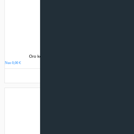
Oro kondicionierius Sinclair SPECTRUM
Nuo
0,00
€
Turime sandėlyje