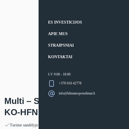
ES INVESTICIJOS
APIE MUS
STRAIPSNIAI
KONTAKTAI
I-V 9:00 - 18:00
+370 610 42778
info@klimatosprendimai.lt
Multi – Split sistemos Kaisai
KO-HFN išorinis blokas
Turime sandėlyje