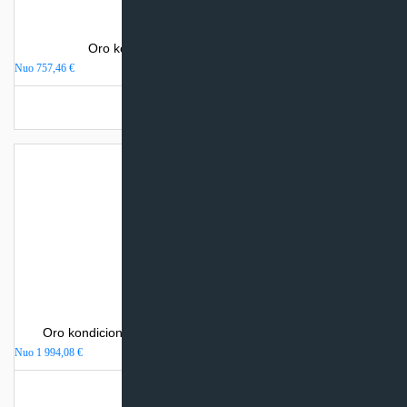
Oro kondicionierius Electrolux MONACO
Nuo
757,46
€
Turime sandėlyje
Oro kondicionierius Mitsubishi Heavy Industries SRK-ZR
Nuo
1 994,08
€
Turime sandėlyje