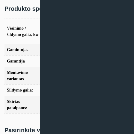
Produkto specifikacija:
vės. 3,5kW / šild. 3,5kW, vės. 5,3kW / šild.
Vėsinimo /
5,7kW, vės. 7,0kW / šild. 7,0kW, vės. 10,6kW /
šildymo galia, kw
šild. 11,1kW, vės. 14,1kW / šild. 15,2kW, vės.
16,1kW / šild. 18,2kW
Gamintojas
Kaisai
Garantija
24 mėn
Montavimo
Multi-Split
variantas
Šildymo galia:
Modeliai iki 10kW, Modeliai nuo 10kW
Skirtas
iki 35m2, iki 50m2, iki 70m2, nuo 100m2
patalpoms:
Pasirinkite variantą: