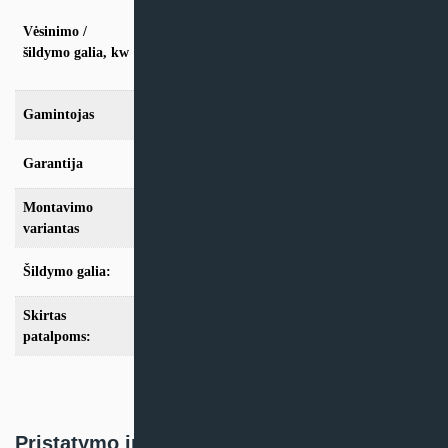
vės. 3,5kW / šild. 3,5kW, vės. 5,3kW / šild.
Vėsinimo /
5,7kW, vės. 7,0kW / šild. 7,0kW, vės.
10,6kW / šild. 11,1kW, vės. 14,1kW / šild.
šildymo galia, kw
15,2kW, vės. 16,1kW / šild. 18,2kW
Gamintojas
Kaisai
Garantija
24 mėn
Montavimo
Multi-Split
variantas
Šildymo galia:
Modeliai iki 10kW
,
Modeliai nuo 10kW
Skirtas
iki 35m2
,
iki 50m2
,
iki 70m2
,
nuo 100m2
patalpoms:
Pristatymo informacija