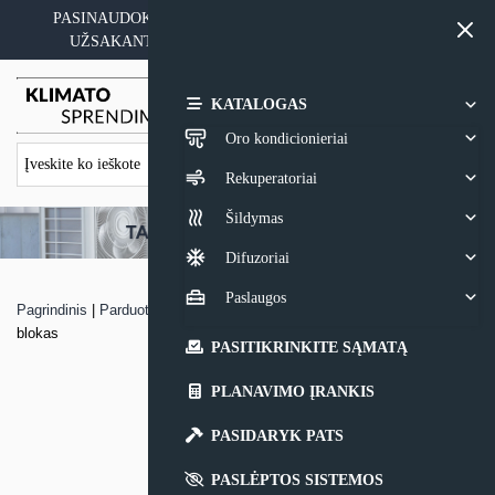
Skip
PASINAUDOKITE YPATINGAIS KAINOS PASIŪLYMAIS
to
UŽSAKANT ĮRANGĄ SU MONTAVIMO PASLAUGA
content
0,00
€
KATALOGAS
Oro kondicionieriai
Rekuperatoriai
Šildymas
Difuzoriai
Paslaugos
Pagrindinis
|
Parduotuvė
|
Multi – Split sistemos Kaisai KO-HFN išorinis
blokas
PASITIKRINKITE SĄMATĄ
PLANAVIMO ĮRANKIS
PASIDARYK PATS
PASLĖPTOS SISTEMOS