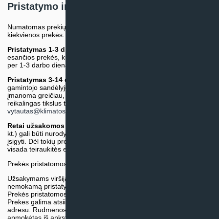
Pristatymo informacija
Numatomas prekių pristatymo terminas nurodomas atskirai prie
kiekvienos prekės:
Pristatymas 1-3 d.d.
(Mūsų sandėlyje arba tiekėjo sandėlyje
esančios prekės, kurių atsiėmimą arba pristatymą galime suruošti
per 1-3 darbo dienas.)
Pristatymas 3-14 d.d. arba ilgiau*
(Tiekėjo sandėlyje arba
gamintojo sandėlyje esančios prekės. Prekė bus pristatyta kaip
įmanoma greičiau, tačiau tiekimo terminas gali skirtis. Jei
reikalingas tikslus terminas, iš anksto teiraukitės el. paštu:
vytautas@klimatosprendimai.lt
)
Retai užsakomos specifinės prekė
s (pvz. pramoninė įranga ir
kt.) gali būti nurodytos su preliminaria kaina, be galimybės jų
įsigyti. Dėl tokių prekių įsigijimo, tikslios kainos ir tiekimo termino
visada teiraukitės el. paštu:
vytautas@klimatosprendimai.lt
Prekės pristatomos naudojantis kurjerių tarnybų paslaugomis.
Užsakymams viršijantiems 300€ sumą visuomet taikome
nemokamą pristatymą.
Prekės pristatomos visoje Lietuvos teritorijoje.
Prekes galima atsiimti nemokamai patiems, mūsų sandėlio
adresu: Rudmenos g. 5, Kaunas. Užsakymas turi būti pateiktas ir
apmokėtas iš anksto.