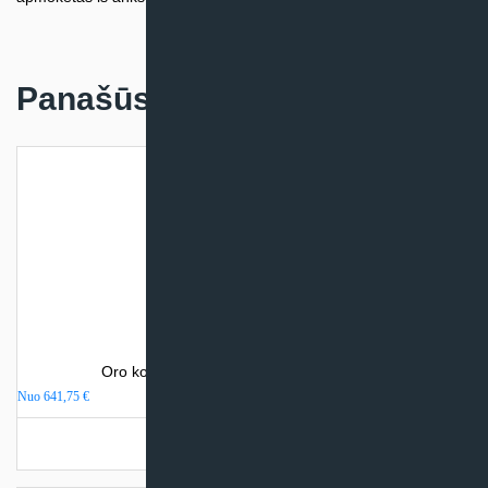
Panašūs produktai
Oro kondicionierius Gree LOMO NORDIC
Nuo
641,75
€
Turime sandėlyje