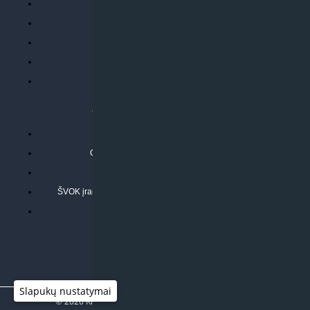
Parduotuvės taisyklės
Prekių garantija ir grąžinimas
Atsiskaitymo būdai
Pristatymo sąlygos
Privatumo politika
ATLIEKAMOS PASLAUGOS
Kondicionierių montavimas
Oras-vanduo šilumos siurblių montavimas
Rekuperatoriaus montavimas
ŠVOK įrangos remontas, aptarnavimas ir techninė priežiūra
Pasitikrinkite sąmatą
Slapukų nustatymai
© 2026
Klimato sprendimai
|
www.597degrees.com