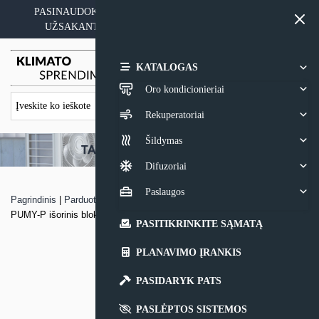
Skip
PASINAUDOKITE YPATINGAIS KAINOS PASIŪLYMAIS
to
UŽSAKANT ĮRANGĄ SU MONTAVIMO PASLAUGA
content
0,00
€
KATALOGAS
Oro kondicionieriai
Rekuperatoriai
Šildymas
Difuzoriai
Paslaugos
Pagrindinis
|
Parduotuvė
|
MULTI-SPLIT sistemos Mitsubishi Electric
PUMY-P išorinis blokas
PASITIKRINKITE SĄMATĄ
PLANAVIMO ĮRANKIS
PASIDARYK PATS
PASLĖPTOS SISTEMOS