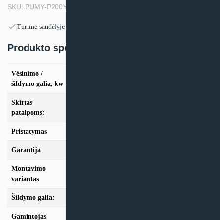
SKU: PUMY-P200YKM1*
Turime sandėlyje
Produkto specifikacija:
Vėsinimo /
vės. 22,4kW / šild. 25,0kW Palaiko iki 8 vidinių
šildymo galia, kw
blokų
Skirtas
nuo 100m2
patalpoms:
Pristatymas
Teirautis
Garantija
24mėn + *36 mėn. su kasmet. aptarn.
Montavimo
Multi-Split
variantas
Šildymo galia:
Modeliai nuo 10kW
Gamintojas
Mitsubishi Electric