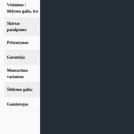
Vėsinimo /
vės. 22,4kW / šild. 25,0kW Palaiko iki 8
vidinių blokų
šildymo galia, kw
Skirtas
nuo 100m2
patalpoms:
Pristatymas
Teirautis
Garantija
24mėn + *36 mėn. su kasmet. aptarn.
Montavimo
Multi-Split
variantas
Šildymo galia:
Modeliai nuo 10kW
Gamintojas
Mitsubishi Electric