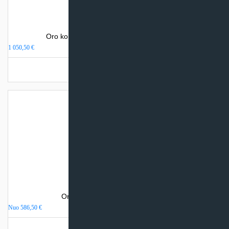
Oro kondicionierius Gree AMBER NORDIC
1 050,50
€
Užsakoma prekė
Oro kondicionierius Gree PULAR
Nuo
586,50
€
Turime sandėlyje