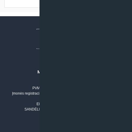
MB “KLIMATO SPRENDIMAI”
Įmonės kodas: 304842792
PVM mokėtojo numeris: LT100011803210
Įmonės registracijos adresas: Draugystės g. 17-1, LT-51229 Kaunas
Tel. Nr.:
+37061042778
El. paštas:
info@klimatosprendimai.lt
SANDĖLIO ADRESAS: RUDMENOS G. 5-3, Kaunas
PERKANT INTERNETU