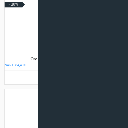
- 20%
Oro kondicionierius Daikin PERFERA
Nuo
1 354,40
€
Turime sandėlyje