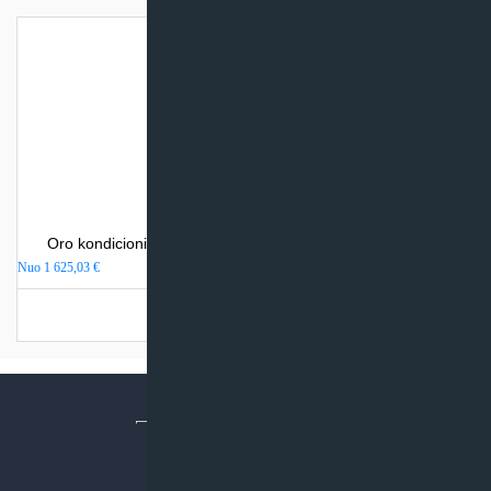
Oro kondicionierius Mitsubishi Heavy Industries SRK-ZSX
Nuo
1 625,03
€
Turime sandėlyje