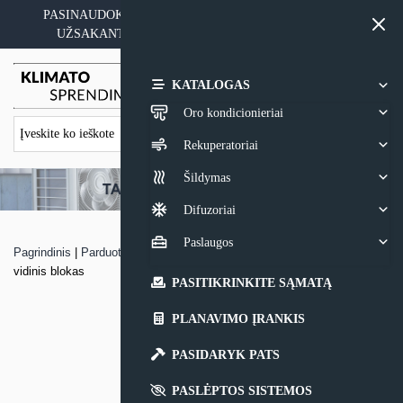
Skip
PASINAUDOKITE YPATINGAIS KAINOS PASIŪLYMAIS
to
UŽSAKANT ĮRANGĄ SU MONTAVIMO PASLAUGA
content
0,00
€
KATALOGAS
Oro kondicionieriai
Rekuperatoriai
Šildymas
Difuzoriai
Paslaugos
Pagrindinis
|
Parduotuvė
|
Multi – Split sistemos Panasonic TZ-WKE
vidinis blokas
PASITIKRINKITE SĄMATĄ
PLANAVIMO ĮRANKIS
PASIDARYK PATS
PASLĖPTOS SISTEMOS