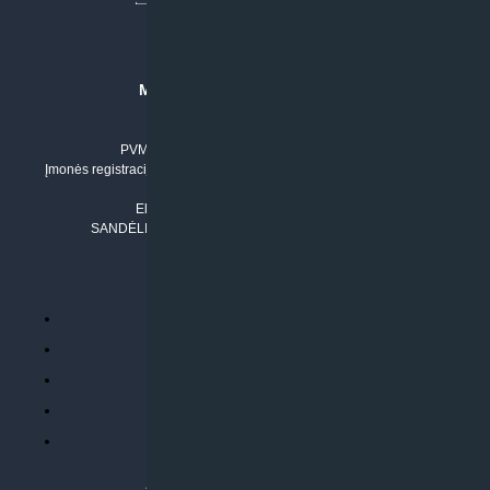
MB “KLIMATO SPRENDIMAI”
Įmonės kodas: 304842792
PVM mokėtojo numeris: LT100011803210
Įmonės registracijos adresas: Draugystės g. 17-1, LT-51229 Kaunas
Tel. Nr.:
+37061042778
El. paštas:
info@klimatosprendimai.lt
SANDĖLIO ADRESAS: RUDMENOS G. 5-3, Kaunas
PERKANT INTERNETU
Parduotuvės taisyklės
Prekių garantija ir grąžinimas
Atsiskaitymo būdai
Pristatymo sąlygos
Privatumo politika
ATLIEKAMOS PASLAUGOS