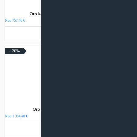
Oro kondicionierius Electrolux MONACO
Nuo
757,46
€
Turime sandėlyje
- 20%
Oro kondicionierius Daikin PERFERA
Nuo
1 354,40
€
Turime sandėlyje