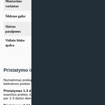
Montavimo
Multi-Split
variantas
Šildymo galia:
Modeliai iki 10kW
Skirtas
iki 25m2
,
iki 35m2
,
iki 50m2
,
iki 70m2
patalpoms:
Vidinio bloko
Balta
spalva
Pristatymo informacija
Numatomas prekių pristatymo terminas nurodomas atskirai prie
kiekvienos prekės:
Pristatymas 1-3 d.d.
(Mūsų sandėlyje arba tiekėjo sandėlyje
esančios prekės, kurių atsiėmimą arba pristatymą galime suruošti
per 1-3 darbo dienas.)