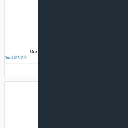
Oro kondicionierius Electrolux VIKING
Nuo
1 627,45
€
Turime sandėlyje