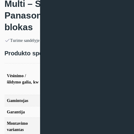
Multi – Split sistemos
Panasonic TZ-WKE vidinis
blokas
Turime sandėlyje
Produkto specifikacija:
vės. 1,6kW / šild. 2,6kW, vės. 2,0kW / šild.
2,7kW, vės. 2,5kW / šild. 3,3kW, vės. 3,5kW /
Vėsinimo /
šild. 4,0kW, vės. 4,2kW / šild. 5,0kW, vės.
šildymo galia, kw
5,0kW / šild. 5,8kW, vės. 6,0kW / šild. 7,0kW,
vės. 7,1kW / šild. 8,6kW
Gamintojas
Panasonic
Garantija
24 mėn
Montavimo
Multi-Split
variantas