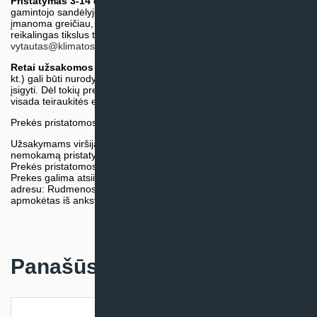
Pristatymas 3-14 d.d. arba ilgiau*
(Tiekėjo sandėlyje arba
gamintojo sandėlyje esančios prekės. Prekė bus pristatyta kaip
įmanoma greičiau, tačiau tiekimo terminas gali skirtis. Jei
reikalingas tikslus terminas, iš anksto teiraukitės el. paštu:
vytautas@klimatosprendimai.lt
)
Retai užsakomos specifinės prekė
s (pvz. pramoninė įranga ir
kt.) gali būti nurodytos su preliminaria kaina, be galimybės jų
įsigyti. Dėl tokių prekių įsigijimo, tikslios kainos ir tiekimo termino
visada teiraukitės el. paštu:
vytautas@klimatosprendimai.lt
Prekės pristatomos naudojantis kurjerių tarnybų paslaugomis.
Užsakymams viršijantiems 300€ sumą visuomet taikome
nemokamą pristatymą.
Prekės pristatomos visoje Lietuvos teritorijoje.
Prekes galima atsiimti nemokamai patiems, mūsų sandėlio
adresu: Rudmenos g. 5, Kaunas. Užsakymas turi būti pateiktas ir
apmokėtas iš anksto.
Panašūs produktai