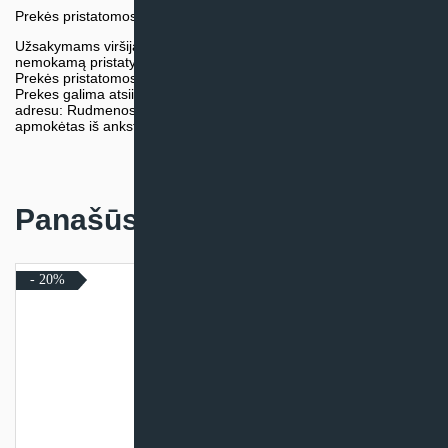
Prekės pristatomos naudojantis kurjerių tarnybų paslaugomis.
Užsakymams viršijantiems 300€ sumą visuomet taikome
nemokamą pristatymą.
Prekės pristatomos visoje Lietuvos teritorijoje.
Prekes galima atsiimti nemokamai patiems, mūsų sandėlio
adresu: Rudmenos g. 5, Kaunas. Užsakymas turi būti pateiktas ir
apmokėtas iš anksto.
Panašūs produktai
- 20%