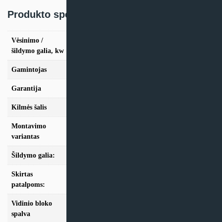
Produkto specifikacija:
Vėsinimo /
vės. 3,5kW / šild. 4,0kW, vės. 5,3kW / šild.
šildymo galia, kw
5,7kW
Gamintojas
TCL
Garantija
24 mėn
Kilmės šalis
Kinija
Montavimo
Multi-Split
variantas
Šildymo galia:
Modeliai iki 10kW
Skirtas
iki 35m2, iki 50m2
patalpoms:
Vidinio bloko
Balta
spalva