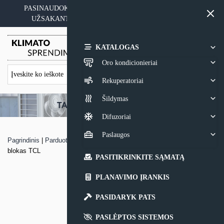
Skip
PASINAUDOKITE YPATINGAIS KAINOS PASIŪLYMAIS
to
UŽSAKANT ĮRANGĄ SU MONTAVIMO PASLAUGA
content
0,00
€
KATALOGAS
Oro kondicionieriai
Rekuperatoriai
Šildymas
Difuzoriai
Paslaugos
Pagrindinis
|
Parduotuvė
|
MULTI-SPLIT sistemos vidinis kasetinis
blokas TCL
PASITIKRINKITE SĄMATĄ
PLANAVIMO ĮRANKIS
PASIDARYK PATS
PASLĖPTOS SISTEMOS