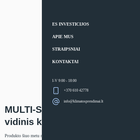
ES INVESTICIJOS
APIE MUS
STRAIPSNIAI
KONTAKTAI
I-V 9:00 - 18:00
+370 610 42778
info@klimatosprendimai.lt
MULTI-SPLIT sistemos
vidinis kasetinis blokas TCL
Produkto šiuo metu neturime.