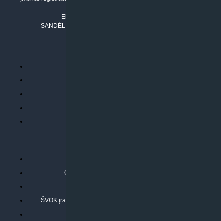
Tel. Nr.:
+37061042778
El. paštas:
info@klimatosprendimai.lt
SANDĖLIO ADRESAS: RUDMENOS G. 5-3, Kaunas
PERKANT INTERNETU
Parduotuvės taisyklės
Prekių garantija ir grąžinimas
Atsiskaitymo būdai
Pristatymo sąlygos
Privatumo politika
ATLIEKAMOS PASLAUGOS
Kondicionierių montavimas
Oras-vanduo šilumos siurblių montavimas
Rekuperatoriaus montavimas
ŠVOK įrangos remontas, aptarnavimas ir techninė priežiūra
Pasitikrinkite sąmatą