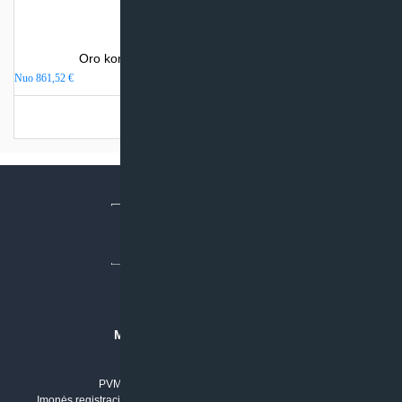
Oro kondicionierius Electrolux AVALANCHE
Nuo
861,52
€
Turime sandėlyje
MB “KLIMATO SPRENDIMAI”
Įmonės kodas: 304842792
PVM mokėtojo numeris: LT100011803210
Įmonės registracijos adresas: Draugystės g. 17-1, LT-51229 Kaunas