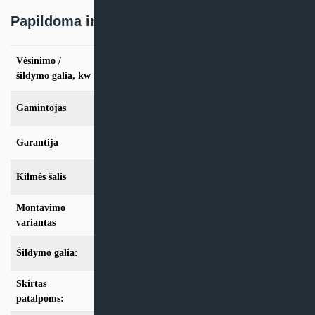
Papildoma informacija
Vėsinimo /
vės. 3,5kW / šild. 4,0kW, vės. 5,3kW / šild.
5,7kW
šildymo galia, kw
Gamintojas
TCL
Garantija
24 mėn
Kilmės šalis
Kinija
Montavimo
Multi-Split
variantas
Šildymo galia:
Modeliai iki 10kW
Skirtas
iki 35m2
,
iki 50m2
patalpoms: