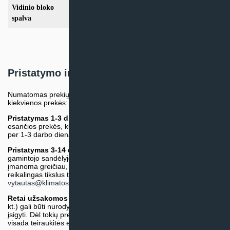
Vidinio bloko
Balta
spalva
Pristatymo informacija
Numatomas prekių pristatymo terminas nurodomas atskirai prie
kiekvienos prekės:
Pristatymas 1-3 d.d.
(Mūsų sandėlyje arba tiekėjo sandėlyje
esančios prekės, kurių atsiėmimą arba pristatymą galime suruošti
per 1-3 darbo dienas.)
Pristatymas 3-14 d.d. arba ilgiau*
(Tiekėjo sandėlyje arba
gamintojo sandėlyje esančios prekės. Prekė bus pristatyta kaip
įmanoma greičiau, tačiau tiekimo terminas gali skirtis. Jei
reikalingas tikslus terminas, iš anksto teiraukitės el. paštu:
vytautas@klimatosprendimai.lt
)
Retai užsakomos specifinės prekė
s (pvz. pramoninė įranga ir
kt.) gali būti nurodytos su preliminaria kaina, be galimybės jų
įsigyti. Dėl tokių prekių įsigijimo, tikslios kainos ir tiekimo termino
visada teiraukitės el. paštu:
vytautas@klimatosprendimai.lt