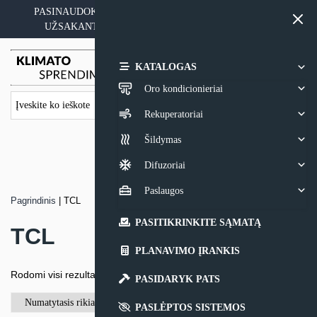
Skip
PASINAUDOKITE YPATINGAIS KAINOS PASIŪLYMAIS
to
UŽSAKANT ĮRANGĄ SU MONTAVIMO PASLAUGA
content
0,00
€
KATALOGAS
Oro kondicionieriai
Rekuperatoriai
Šildymas
Difuzoriai
Paslaugos
Pagrindinis
|
TCL
PASITIKRINKITE SĄMATĄ
TCL
PLANAVIMO ĮRANKIS
Rodomi visi rezultatai: 10
PASIDARYK PATS
PASLĖPTOS SISTEMOS