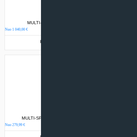
MULTI-SPLIT sistemos išorinis blokas TCL
Nuo
1 040,00
€
Produkto šiuo metu neturime.
MULTI-SPLIT sistemos vidinis blokas TCL ELITE
Nuo
279,99
€