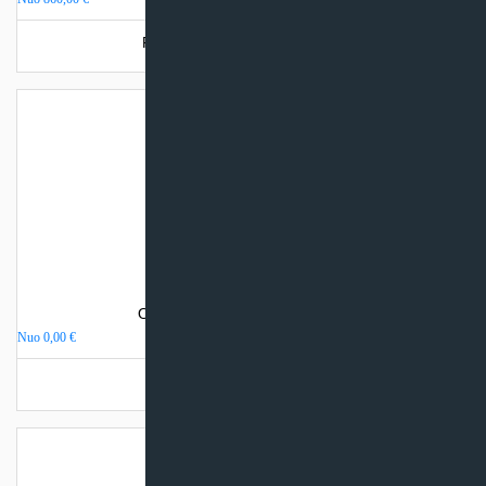
Produkto šiuo metu neturime.
Oro kondicionierius TCL ELITE
Nuo
0,00
€
Turime sandėlyje