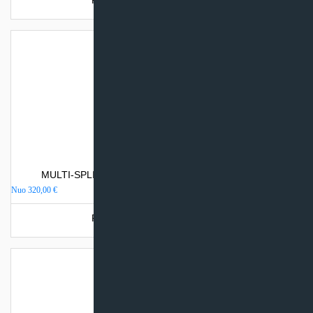
Produkto šiuo metu neturime.
MULTI-SPLIT sistemos vidinis blokas TCL OCARINA
Nuo
320,00
€
Produkto šiuo metu neturime.