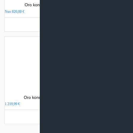
Oro kondicionierius TCL OCARINA FASHION
Nuo
820,00
€
Turime sandėlyje
Oro kondicionierius TCL T-SMART PREMIUM
1 219,99
€
Turime sandėlyje