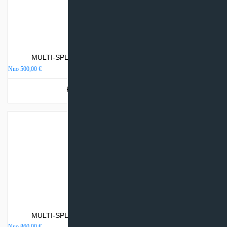
MULTI-SPLIT sistemos vidinis kanalinis blokas TCL
Nuo
500,00
€
Produkto šiuo metu neturime.
MULTI-SPLIT sistemos vidinis kasetinis blokas TCL
Nuo
860,00
€