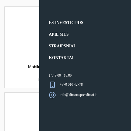
ES INVESTICIJOS
APIE MUS
STRAIPSNIAI
KONTAKTAI
Mobilus oro kondicionierius TCL LINDAB
I-V 9:00 - 18:00
Produkto šiuo metu neturime.
+370 610 42778
info@klimatosprendimai.lt