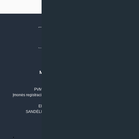
MB “KLIMATO SPRENDIMAI”
Įmonės kodas: 304842792
PVM mokėtojo numeris: LT100011803210
Įmonės registracijos adresas: Draugystės g. 17-1, LT-51229 Kaunas
Tel. Nr.:
+37061042778
El. paštas:
info@klimatosprendimai.lt
SANDĖLIO ADRESAS: RUDMENOS G. 5-3, Kaunas
PERKANT INTERNETU
Parduotuvės taisyklės