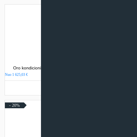
Oro kondicionierius Mitsubishi Heavy Industries SRK-ZSX
Nuo
1 625,03
€
Turime sandėlyje
- 20%