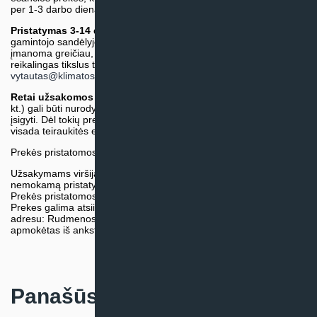
per 1-3 darbo dienas.)
Pristatymas 3-14 d.d. arba ilgiau*
(Tiekėjo sandėlyje arba
gamintojo sandėlyje esančios prekės. Prekė bus pristatyta kaip
įmanoma greičiau, tačiau tiekimo terminas gali skirtis. Jei
reikalingas tikslus terminas, iš anksto teiraukitės el. paštu:
vytautas@klimatosprendimai.lt
)
Retai užsakomos specifinės prekė
s (pvz. pramoninė įranga ir
kt.) gali būti nurodytos su preliminaria kaina, be galimybės jų
įsigyti. Dėl tokių prekių įsigijimo, tikslios kainos ir tiekimo termino
visada teiraukitės el. paštu:
vytautas@klimatosprendimai.lt
Prekės pristatomos naudojantis kurjerių tarnybų paslaugomis.
Užsakymams viršijantiems 300€ sumą visuomet taikome
nemokamą pristatymą.
Prekės pristatomos visoje Lietuvos teritorijoje.
Prekes galima atsiimti nemokamai patiems, mūsų sandėlio
adresu: Rudmenos g. 5, Kaunas. Užsakymas turi būti pateiktas ir
apmokėtas iš anksto.
Panašūs produktai