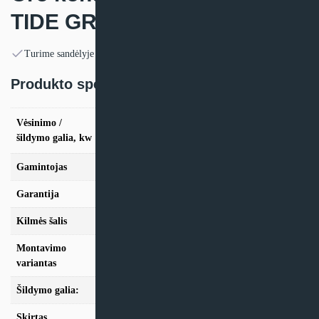
TIDE GREEN
Turime sandėlyje
Produkto specifikacija:
vės. 2,6kW / šild. 2,8kW, vės. 3,2kW / šild.
Vėsinimo /
3,4kW, vės. 5,0kW / šild. 5,2kW, vės. 7,0kW /
šildymo galia, kw
šild. 8,1kW
Gamintojas
Haier
Garantija
24mėn + *36 mėn. su kasmet. aptarn.
Kilmės šalis
Kinija
Montavimo
Sieninis
variantas
Šildymo galia:
Modeliai iki 10kW
Skirtas