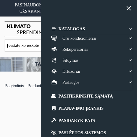
Skip
PASINAUDOKITE YPATINGAIS KAINOS PASIŪLYMAIS
to
UŽSAKANT ĮRANGĄ SU MONTAVIMO PASLAUGA
content
0,00
€
KATALOGAS
Oro kondicionieriai
Rekuperatoriai
Šildymas
Difuzoriai
Paslaugos
Pagrindinis
|
Parduotuvė
|
Oro kondicionierius Haier TIDE GREEN
PASITIKRINKITE SĄMATĄ
PLANAVIMO ĮRANKIS
PASIDARYK PATS
PASLĖPTOS SISTEMOS