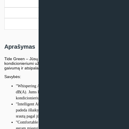
Aprašymas
Papildoma informacija
Pristatymo informacija
Aprašymas
Tide Green – Jūsų ramybės šaltinis. Su Tidal Green oro
kondicionieriumi užtruks vos vieną minutę, kad pajustumėte
gaivumą ir atsipalaiduotumėte.
Savybės:
“Whispering Air” funkcija, kurios triukšmo lygis siekia tik 18
dB(A). Jums leis mėgautis tyla ir ramybe, tuo tarpu mūsų oro
kondicionierius užtikrins malonų gaivumą jūsų patalpose.
“Intelligent Air” technologija užtikrina efektyvų oro valymą. Tai
padeda išlaikyti jūsų aplinką švarią ir sveiką, reguliuodama oro
srautą pagal jūsų poreikius.
“Comfortable Sleep” funkcija suteikia jums tinkamas sąlygas
geram miegui. Oro kondicionierius automatiškai reguliuoja