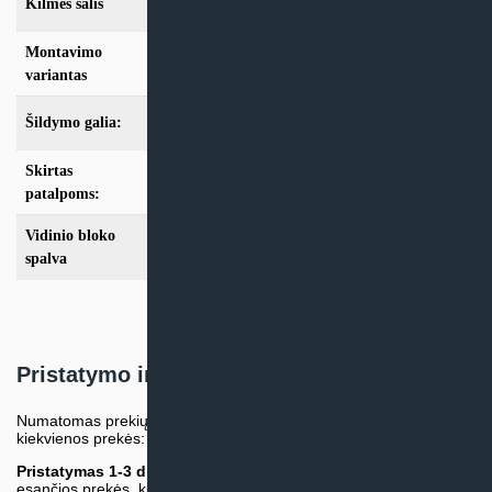
Kilmės šalis
Kinija
Montavimo
Sieninis
variantas
Šildymo galia:
Modeliai iki 10kW
Skirtas
iki 25m2
,
iki 35m2
,
iki 50m2
,
iki 70m2
patalpoms:
Vidinio bloko
Balta
spalva
Pristatymo informacija
Numatomas prekių pristatymo terminas nurodomas atskirai prie
kiekvienos prekės:
Pristatymas 1-3 d.d.
(Mūsų sandėlyje arba tiekėjo sandėlyje
esančios prekės, kurių atsiėmimą arba pristatymą galime suruošti