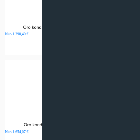
Oro kondicionierius Daikin NORDIC COMFORA
Nuo
1 390,40
€
Turime sandėlyje
Oro kondicionierius Mitsubishi Electric MSZ-AP
Nuo
1 654,07
€