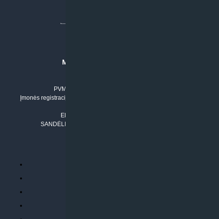
MB “KLIMATO SPRENDIMAI”
Įmonės kodas: 304842792
PVM mokėtojo numeris: LT100011803210
Įmonės registracijos adresas: Draugystės g. 17-1, LT-51229 Kaunas
Tel. Nr.:
+37061042778
El. paštas:
info@klimatosprendimai.lt
SANDĖLIO ADRESAS: RUDMENOS G. 5-3, Kaunas
PERKANT INTERNETU
Parduotuvės taisyklės
Prekių garantija ir grąžinimas
Atsiskaitymo būdai
Pristatymo sąlygos