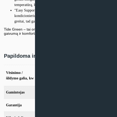
temperatūrą, kad užtikrintų jūsų komfortą ir geresnį miegą.
“Easy Support Clip” atrama leidžia lengvai pritvirtinti oro
kondicionierių be jokių pastangų. Jūs galite tvirtinti jį paprastai ir
greitai, tad galite greitai mėgautis gaiviu oru.
Tide Green – tai oro kondicionierius, kuris užtikrina ramybę,
gaivumą ir komfortą. Atsipalaiduokite vos per vieną minutę!
Papildoma informacija
vės. 2,6kW / šild. 2,8kW, vės. 3,2kW / šild.
Vėsinimo /
3,4kW, vės. 5,0kW / šild. 5,2kW, vės. 7,0kW
šildymo galia, kw
/ šild. 8,1kW
Gamintojas
Haier
Garantija
24mėn + *36 mėn. su kasmet. aptarn.