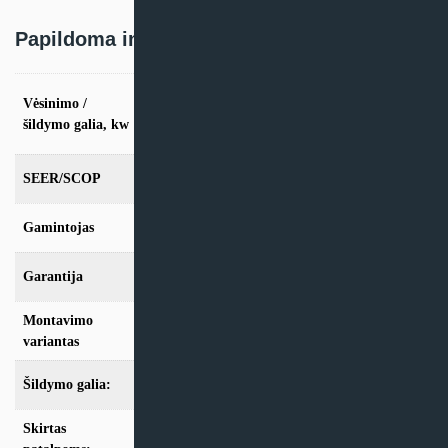
Papildoma informacija
vės. 2,6kW / šild. 2.9kW, vės. 3.5kW / šild.
Vėsinimo /
3.8kW, vės. 5.2kW / šild. 5.5kW, vės. 7.3kW
šildymo galia, kw
/ šild. 7.5kW
SEER/SCOP
9,3/4.6
Gamintojas
Rotenso
Garantija
24mėn + *36 mėn. su kasmet. aptarn.
Montavimo
Sieninis
variantas
Šildymo galia:
Modeliai iki 10kW
Skirtas
iki 25m2
,
iki 35m2
,
iki 50m2
,
iki 70m2