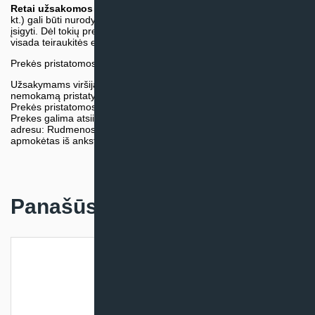
Retai užsakomos specifinės prekė
s (pvz. pramoninė įranga ir
kt.) gali būti nurodytos su preliminaria kaina, be galimybės jų
įsigyti. Dėl tokių prekių įsigijimo, tikslios kainos ir tiekimo termino
visada teiraukitės el. paštu:
vytautas@klimatosprendimai.lt
Prekės pristatomos naudojantis kurjerių tarnybų paslaugomis.
Užsakymams viršijantiems 300€ sumą visuomet taikome
nemokamą pristatymą.
Prekės pristatomos visoje Lietuvos teritorijoje.
Prekes galima atsiimti nemokamai patiems, mūsų sandėlio
adresu: Rudmenos g. 5, Kaunas. Užsakymas turi būti pateiktas ir
apmokėtas iš anksto.
Panašūs produktai