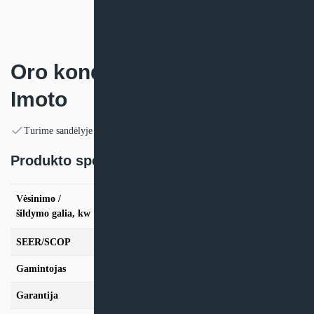
Oro kondicionierius Rotenso
Imoto
Turime sandėlyje
Produkto specifikacija:
vės. 2,6kW / šild. 2.9kW, vės. 3.5kW / šild.
Vėsinimo /
3.8kW, vės. 5.2kW / šild. 5.5kW, vės. 7.3kW /
šildymo galia, kw
šild. 7.5kW
SEER/SCOP
9,3/4.6
Gamintojas
Rotenso
Garantija
24mėn + *36 mėn. su kasmet. aptarn.