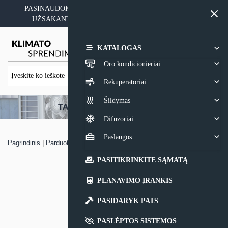
Skip
PASINAUDOKITE YPATINGAIS KAINOS PASIŪLYMAIS
to
UŽSAKANT ĮRANGĄ SU MONTAVIMO PASLAUGA
content
0,00
€
KATALOGAS
Oro kondicionieriai
Rekuperatoriai
Šildymas
Difuzoriai
Paslaugos
Pagrindinis
|
Parduotuvė
|
Oro kondicionierius Rotenso Imoto
PASITIKRINKITE SĄMATĄ
PLANAVIMO ĮRANKIS
PASIDARYK PATS
PASLĖPTOS SISTEMOS