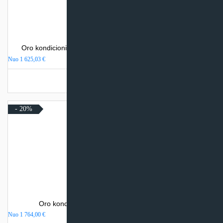
Oro kondicionierius Mitsubishi Heavy Industries SRK-ZSX
Nuo
1 625,03
€
Turime sandėlyje
- 20%
Oro kondicionierius Daikin NORDIC PERFERA
Nuo
1 764,00
€