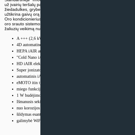
už įvairių teršalų pašalinimą iš oro (įskaitant dulkes, alergenus,
žiedadulkes, grybelius, bakterijas ir virusus), ir oro jonizatorius. Jie
užtikrina gaivų orą patalpoje.
Oro kondicionierius efektyviai paskirsto orą dėl 4D automatinės
oro srauto sistemos. Ji leidžia valdyti vertikalių ir horizontalių
žaliuzių veikimą nuotolinio valdymo pulteliu.
A +++ (2,6 kW ir 3,5 kW galios)
4D automatinė oro srauto sistema
HEPA iAIR antibakterinis filtras
“Cold Nano iAIR” filtras
HD iAIR elektrostatinis filtras
Super jonizatorius (naujiena X serijoje)
automatinis iAIR valymas
eMOTO itin tylus režimas
miego funkcija
1 W budėjimo režimas
Išmanusis sekimo režimas
nuo korozijos apsaugotos, paauksuotos lemputės
šildymas esant žemai lauko temperatūrai -22 °C
galimybė WiFi valdymui