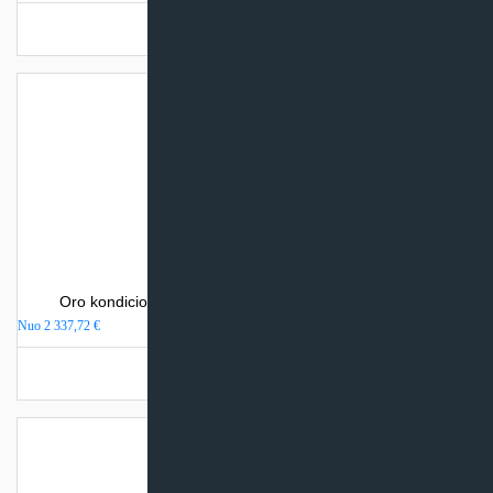
Turime sandėlyje
Oro kondicionierius Mitsubishi Electric MSZ-LN-VGHZ
Nuo
2 337,72
€
Turime sandėlyje