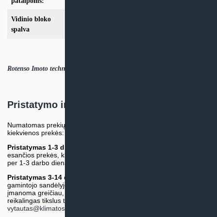
patalpoms:
Vidinio bloko
Balta
spalva
Rotenso Imoto techninė specifikacija.PDF
Pristatymo informacija
Numatomas prekių pristatymo terminas nurodomas atskirai prie
kiekvienos prekės:
Pristatymas 1-3 d.d.
(Mūsų sandėlyje arba tiekėjo sandėlyje
esančios prekės, kurių atsiėmimą arba pristatymą galime suruošti
per 1-3 darbo dienas.)
Pristatymas 3-14 d.d. arba ilgiau*
(Tiekėjo sandėlyje arba
gamintojo sandėlyje esančios prekės. Prekė bus pristatyta kaip
įmanoma greičiau, tačiau tiekimo terminas gali skirtis. Jei
reikalingas tikslus terminas, iš anksto teiraukitės el. paštu:
vytautas@klimatosprendimai.lt
)