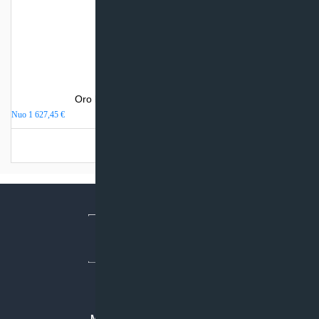
Oro kondicionierius Electrolux VIKING
Nuo
1 627,45
€
Turime sandėlyje
MB “KLIMATO SPRENDIMAI”