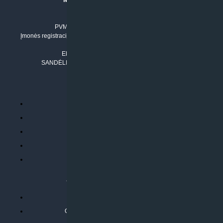
Įmonės kodas: 304842792
PVM mokėtojo numeris: LT100011803210
Įmonės registracijos adresas: Draugystės g. 17-1, LT-51229 Kaunas
Tel. Nr.:
+37061042778
El. paštas:
info@klimatosprendimai.lt
SANDĖLIO ADRESAS: RUDMENOS G. 5-3, Kaunas
PERKANT INTERNETU
Parduotuvės taisyklės
Prekių garantija ir grąžinimas
Atsiskaitymo būdai
Pristatymo sąlygos
Privatumo politika
ATLIEKAMOS PASLAUGOS
Kondicionierių montavimas
Oras-vanduo šilumos siurblių montavimas